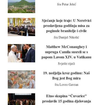
fra Petar Jeleč
Sjećanje koje traje: U Neretvici
proslavljena godišnja misa za
poginule branitelje i civile
fra Danijel Nikolić
Matthew McConaughey i
supruga Camila susreli se s
papom Lavom XIV. u Vatikanu
Svjetlo riječi
19. nedjelja kroz godinu: Naš
Bog jest Bog mira
fra Lovro Gavran
Etno skupina “Čuvarice”
proslavile 15 godina djelovanja