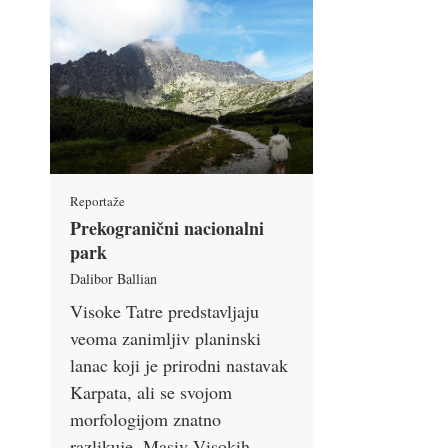
Reportaže
Prekogranični nacionalni
park
Dalibor Ballian
Visoke Tatre predstavljaju
veoma zanimljiv planinski
lanac koji je prirodni nastavak
Karpata, ali se svojom
morfologijom znatno
razlikuje. Masiv Visokih …