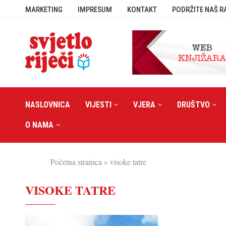
MARKETING
IMPRESUM
KONTAKT
PODRŽITE NAŠ R
NASLOVNICA
VIJESTI
VJERA
DRUŠTVO
O NAMA
Početna stranica
»
visoke tatre
VISOKE TATRE