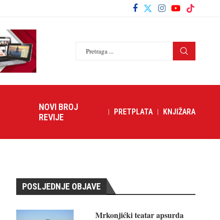
NOVI BROJ
PRETPLATA
KNJIŽARA
REVIJE
POSLJEDNJE OBJAVE
Mrkonjićki teatar apsurda