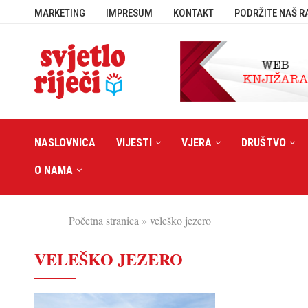
MARKETING
IMPRESUM
KONTAKT
PODRŽITE NAŠ R
NASLOVNICA
VIJESTI
VJERA
DRUŠTVO
O NAMA
Početna stranica
»
veleško jezero
VELEŠKO JEZERO