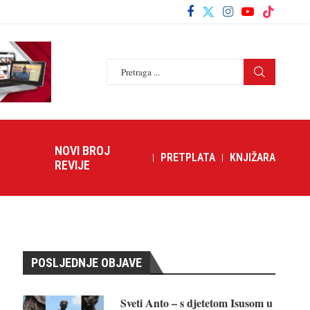
NOVI BROJ
PRETPLATA
KNJIŽARA
REVIJE
POSLJEDNJE OBJAVE
Sveti Anto – s djetetom Isusom u