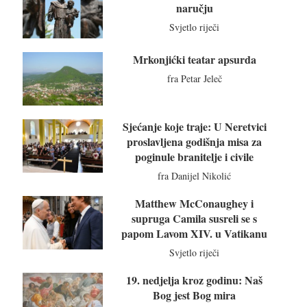
naručju
Svjetlo riječi
Mrkonjićki teatar apsurda
fra Petar Jeleč
Sjećanje koje traje: U Neretvici
proslavljena godišnja misa za
poginule branitelje i civile
fra Danijel Nikolić
Matthew McConaughey i
supruga Camila susreli se s
papom Lavom XIV. u Vatikanu
Svjetlo riječi
19. nedjelja kroz godinu: Naš
Bog jest Bog mira