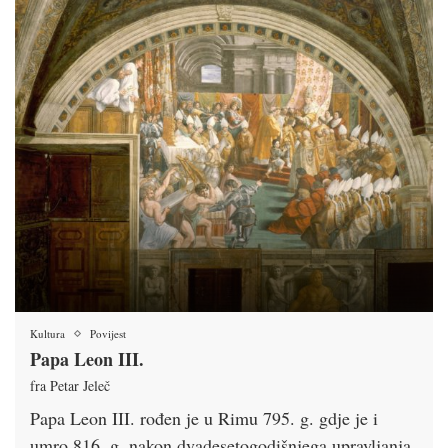
Kultura
Povijest
Papa Leon III.
fra Petar Jeleč
Papa Leon III. rođen je u Rimu 795. g. gdje je i
umro 816. g. nakon dvadesetogodišnjega upravljanja