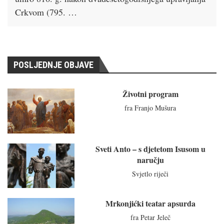
Crkvom (795. …
POSLJEDNJE OBJAVE
Životni program
fra Franjo Mušura
Sveti Anto – s djetetom Isusom u
naručju
Svjetlo riječi
Mrkonjićki teatar apsurda
fra Petar Jeleč