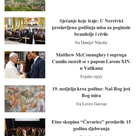
Sjećanje koje traje: U Neretvici
proslavljena godišnja misa za poginule
branitelje i civile
fra Danijel Nikolić
Matthew McConaughey i supruga
Camila susreli se s papom Lavom XIV.
u Vatikanu
Svjetlo riječi
19. nedjelja kroz godinu: Naš Bog jest
Bog mira
fra Lovro Gavran
Etno skupina “Čuvarice” proslavile 15
godina djelovanja