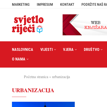
MARKETING
IMPRESUM
KONTAKT
PODRŽITE NAŠ R
NASLOVNICA
VIJESTI
VJERA
DRUŠTVO
O NAMA
Početna stranica
»
urbanizacija
URBANIZACIJA