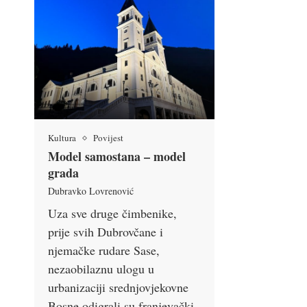
Kultura
Povijest
Model samostana – model
grada
Dubravko Lovrenović
Uza sve druge čimbenike,
prije svih Dubrovčane i
njemačke rudare Sase,
nezaobilaznu ulogu u
urbanizaciji srednjovjekovne
Bosne odigrali su franjevački