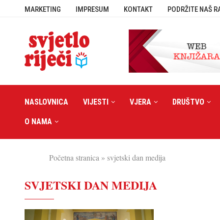
MARKETING
IMPRESUM
KONTAKT
PODRŽITE NAŠ R
NASLOVNICA
VIJESTI
VJERA
DRUŠTVO
O NAMA
Početna stranica
»
svjetski dan medija
SVJETSKI DAN MEDIJA