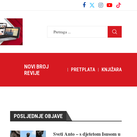
NOVI BROJ
PRETPLATA
KNJIŽARA
REVIJE
POSLJEDNJE OBJAVE
Sveti Anto – s djetetom Isusom u