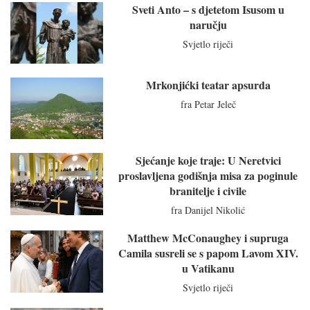
Sveti Anto – s djetetom Isusom u
naručju
Svjetlo riječi
Mrkonjićki teatar apsurda
fra Petar Jeleč
Sjećanje koje traje: U Neretvici
proslavljena godišnja misa za poginule
branitelje i civile
fra Danijel Nikolić
Matthew McConaughey i supruga
Camila susreli se s papom Lavom XIV.
u Vatikanu
Svjetlo riječi