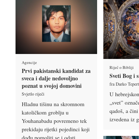
Agencije
Riječ o Bibliji
Prvi pakistanski kandidat za
Sveti Bog i 
sveca i dalje nedovoljno
fra Darko Teper
poznat u svojoj domovini
U hebrejsko
Svjetlo riječi
„svet” označe
Hladnu tišinu na skromnom
qadoš, a čini 
katoličkom groblju u
izvedena iz 
Youhanabadu povremeno tek
prekidaju rijetki pojedinci koji
dođu pomoliti se i odati