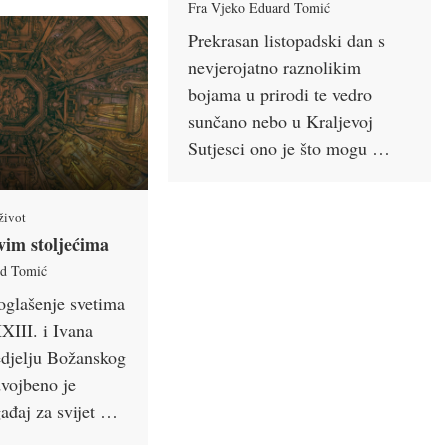
Fra Vjeko Eduard Tomić
Prekrasan listopadski dan s
nevjerojatno raznolikim
bojama u prirodi te vedro
sunčano nebo u Kraljevoj
Sutjesci ono je što mogu …
 život
vim stoljećima
rd Tomić
oglašenje svetima
XIII. i Ivana
nedjelju Božanskog
vojbeno je
gađaj za svijet …