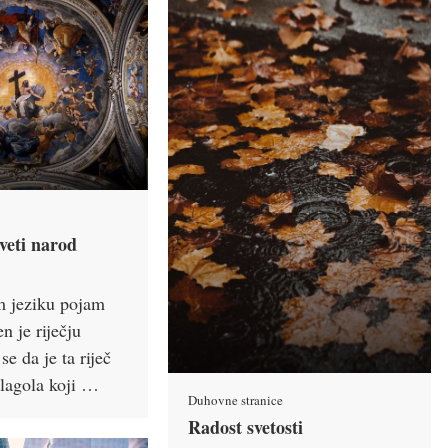
sveti narod
t
m jeziku pojam
n je riječju
se da je ta riječ
glagola koji …
Duhovne stranice
Radost svetosti