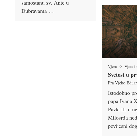
samostanu sv. Ante u
Dubravama …
Vjera
Vjera i
Svetost u pr
Fra Vjeko Edua
Istodobno pr
papa Ivana X
Pavla II. u 
Milosrđa ned
povijesni do