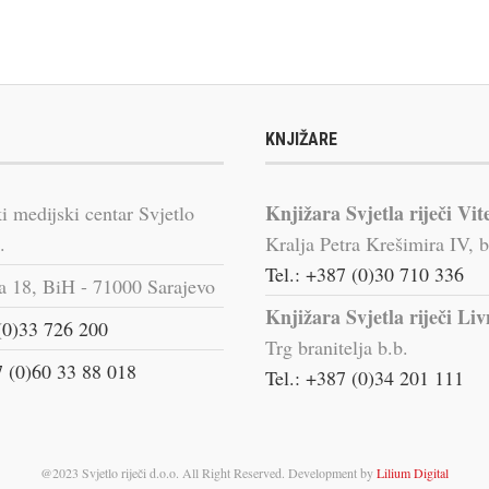
KNJIŽARE
Knjižara Svjetla riječi Vit
i medijski centar Svjetlo
.
Kralja Petra Krešimira IV, b
Tel.: +387 (0)30 710 336
a 18, BiH - 71000 Sarajevo
Knjižara Svjetla riječi Li
(0)33 726 200
Trg branitelja b.b.
 (0)60 33 88 018
Tel.: +387 (0)34 201 111
@2023 Svjetlo riječi d.o.o. All Right Reserved. Development by
Lilium Digital