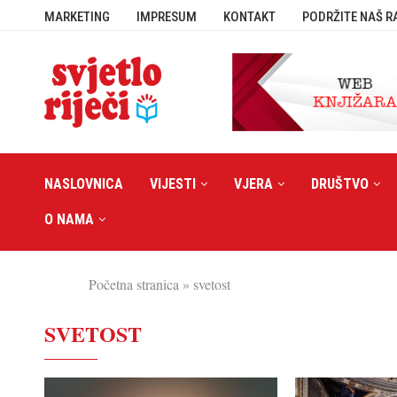
MARKETING
IMPRESUM
KONTAKT
PODRŽITE NAŠ R
NASLOVNICA
VIJESTI
VJERA
DRUŠTVO
O NAMA
Početna stranica
»
svetost
SVETOST