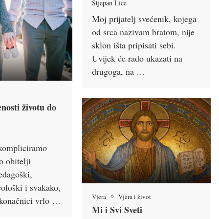
Stjepan Lice
Moj prijatelj svećenik, kojega
od srca nazivam bratom, nije
sklon išta pripisati sebi.
Uvijek će rado ukazati na
drugoga, na …
nosti životu do
kompliciramo
o obitelji
pedagoški,
eološki i svakako,
Vjera
Vjera i život
 konačnici vrlo …
Mi i Svi Sveti