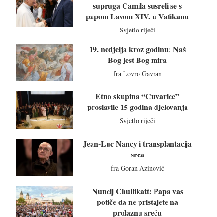
supruga Camila susreli se s
papom Lavom XIV. u Vatikanu
Svjetlo riječi
19. nedjelja kroz godinu: Naš
Bog jest Bog mira
fra Lovro Gavran
Etno skupina “Čuvarice”
proslavile 15 godina djelovanja
Svjetlo riječi
Jean-Luc Nancy i transplantacija
srca
fra Goran Azinović
Nuncij Chullikatt: Papa vas
potiče da ne pristajete na
prolaznu sreću