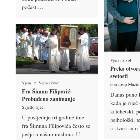
počast …
Vjera i život
Preko otvore
svetosti
Vjera
Vjera i život
don Josip Mužić
Fra Šimun Filipović:
Danas puno 
Probuđeno zanimanje
kada je riječ 
Svjetlo riječi
katehetski, 
U posljednje tri godine ime
psihološki, t
fra Šimuna Filipovića često se
a stvari su u
javlja u našim mislima. U