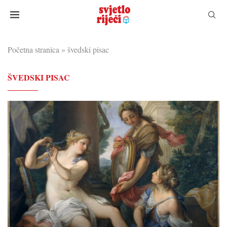
Početna stranica
»
švedski pisac
ŠVEDSKI PISAC