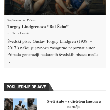
Književnost
Kultura
Torgny Lindgrenova “Bat Šeba”
s. Elvira Lovrić
Švedski pisac Gustav Torgny Lindgren (1938. –
2017.) našoj je javnosti zasigurno nepoznat autor.
Pripada generaciji nadarenih švedskih pisaca među
…
POSLJEDNJE OBJAVE
Sveti Anto – s djetetom Isusom u
naručju