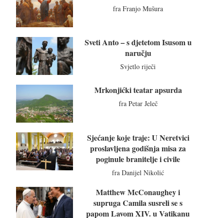
fra Franjo Mušura
Sveti Anto – s djetetom Isusom u
naručju
Svjetlo riječi
Mrkonjićki teatar apsurda
fra Petar Jeleč
Sjećanje koje traje: U Neretvici
proslavljena godišnja misa za
poginule branitelje i civile
fra Danijel Nikolić
Matthew McConaughey i
supruga Camila susreli se s
papom Lavom XIV. u Vatikanu