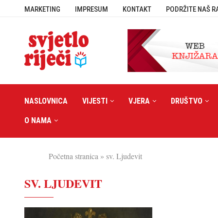
MARKETING
IMPRESUM
KONTAKT
PODRŽITE NAŠ R
NASLOVNICA
VIJESTI
VJERA
DRUŠTVO
O NAMA
Početna stranica
»
sv. Ljudevit
SV. LJUDEVIT