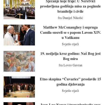
Sjećanje koje traje: U Neretvici
proslavljena godišnja misa za poginule
branitelje i civile
fra Danijel Nikolić
Matthew McConaughey i supruga
Camila susreli se s papom Lavom XIV.
u Vatikanu
Svjetlo riječi
19. nedjelja kroz godinu: Naš Bog jest
Bog mira
fra Lovro Gavran
Etno skupina “Čuvarice” proslavile 15
godina djelovanja
Svjetlo riječi
Jean-Luc Nancy i transplantacija srca