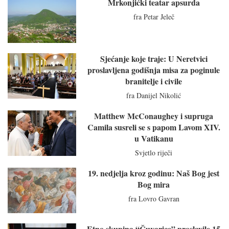
Mrkonjićki teatar apsurda
fra Petar Jeleč
Sjećanje koje traje: U Neretvici
proslavljena godišnja misa za poginule
branitelje i civile
fra Danijel Nikolić
Matthew McConaughey i supruga
Camila susreli se s papom Lavom XIV.
u Vatikanu
Svjetlo riječi
19. nedjelja kroz godinu: Naš Bog jest
Bog mira
fra Lovro Gavran
Etno skupina “Čuvarice” proslavile 15