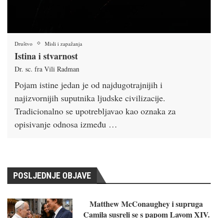
Društvo
Misli i zapažanja
Istina i stvarnost
Dr. sc. fra Vili Radman
Pojam istine jedan je od najdugotrajnijih i
najizvornijih suputnika ljudske civilizacije.
Tradicionalno se upotrebljavao kao oznaka za
opisivanje odnosa između …
POSLJEDNJE OBJAVE
Matthew McConaughey i supruga
Camila susreli se s papom Lavom XIV.