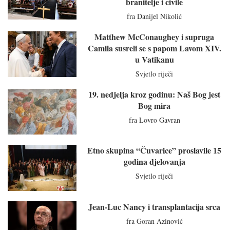
branitelje i civile
fra Danijel Nikolić
Matthew McConaughey i supruga
Camila susreli se s papom Lavom XIV.
u Vatikanu
Svjetlo riječi
19. nedjelja kroz godinu: Naš Bog jest
Bog mira
fra Lovro Gavran
Etno skupina “Čuvarice” proslavile 15
godina djelovanja
Svjetlo riječi
Jean-Luc Nancy i transplantacija srca
fra Goran Azinović