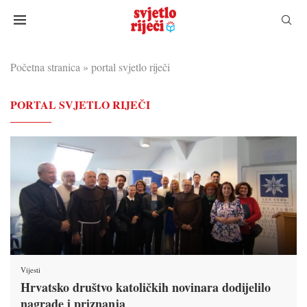
Početna stranica
»
portal svjetlo riječi
PORTAL SVJETLO RIJEČI
Vijesti
Hrvatsko društvo katoličkih novinara dodijelilo
nagrade i priznanja