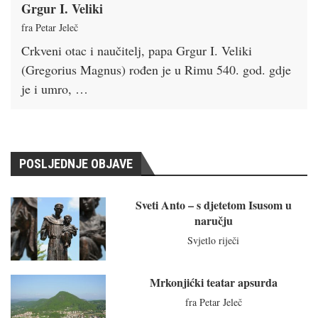
Grgur I. Veliki
fra Petar Jeleč
Crkveni otac i naučitelj, papa Grgur I. Veliki
(Gregorius Magnus) rođen je u Rimu 540. god. gdje
je i umro, …
POSLJEDNJE OBJAVE
Sveti Anto – s djetetom Isusom u
naručju
Svjetlo riječi
Mrkonjićki teatar apsurda
fra Petar Jeleč