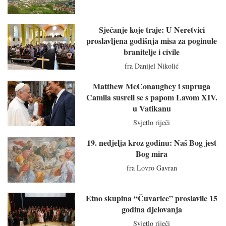
Sjećanje koje traje: U Neretvici
proslavljena godišnja misa za poginule
branitelje i civile
fra Danijel Nikolić
Matthew McConaughey i supruga
Camila susreli se s papom Lavom XIV.
u Vatikanu
Svjetlo riječi
19. nedjelja kroz godinu: Naš Bog jest
Bog mira
fra Lovro Gavran
Etno skupina “Čuvarice” proslavile 15
godina djelovanja
Svjetlo riječi