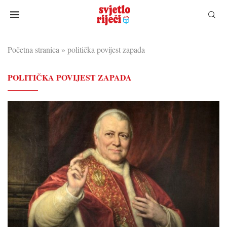
Početna stranica
»
politička povijest zapada
POLITIČKA POVIJEST ZAPADA