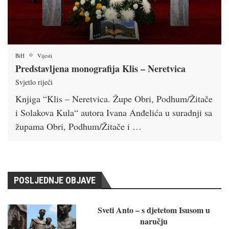
BiH
Vijesti
Predstavljena monografija Klis – Neretvica
Svjetlo riječi
Knjiga “Klis – Neretvica. Župe Obri, Podhum/Žitače
i Solakova Kula“ autora Ivana Anđelića u suradnji sa
župama Obri, Podhum/Žitače i …
POSLJEDNJE OBJAVE
Sveti Anto – s djetetom Isusom u
naručju