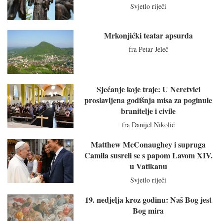
Svjetlo riječi
Mrkonjićki teatar apsurda
fra Petar Jeleč
Sjećanje koje traje: U Neretvici
proslavljena godišnja misa za poginule
branitelje i civile
fra Danijel Nikolić
Matthew McConaughey i supruga
Camila susreli se s papom Lavom XIV.
u Vatikanu
Svjetlo riječi
19. nedjelja kroz godinu: Naš Bog jest
Bog mira