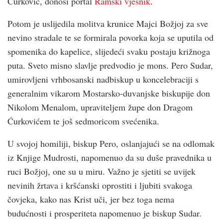
Ćurković, donosi portal
Ramski vjesnik
.
Potom je uslijedila molitva krunice Majci Božjoj za sve
nevino stradale te se formirala povorka koja se uputila od
spomenika do kapelice, slijedeći svaku postaju križnoga
puta. Sveto misno slavlje predvodio je mons. Pero Sudar,
umirovljeni vrhbosanski nadbiskup u koncelebraciji s
generalnim vikarom Mostarsko-duvanjske biskupije don
Nikolom Menalom, upraviteljem župe don Dragom
Ćurkovićem te još sedmoricom svećenika.
U svojoj homiliji, biskup Pero, oslanjajući se na odlomak
iz Knjige Mudrosti, napomenuo da su duše pravednika u
ruci Božjoj, one su u miru. Važno je sjetiti se uvijek
nevinih žrtava i kršćanski oprostiti i ljubiti svakoga
čovjeka, kako nas Krist uči, jer bez toga nema
budućnosti i prosperiteta napomenuo je biskup Sudar.