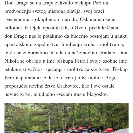
Don Drago se na kraju zahvalio biskupu Peri na
predvođenju svetog misnoga slavlja, svoj braći
svećenicima i okupljenom narodu. Oslanjajući se na
odlomak iz Djela apostolskih, o životu prvih kršćana,
don Drago nas je potaknuo da budemo postojani u nauku
apostolskom, zajedništvu, lomljenju kruha i molitvama,
te da ne zaboravimo nikada na naše nevino stradale. Don
Nikola se obratio u ime biskupa Petra i svoje osobne ime
istaknuvši važnost sjećanja i molitve za sve žrtve. Biskup
Pero napomenuo je da je u svetoj misi molio i Bogu
preporučio nevine žrtve Grabovice, kao i sve ostale
nevine žrtve, te udijelio svečani misni blagoslov.