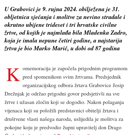
U Grabovici je 9. rujna 2024. obilježena je 31.
obljetnica sjećanja i molitve za nevino stradale i
okrutno ubijene trideset i tri hrvatske civilne
žrtve, od kojih je najmlađa bila Mladenka Zadro,
koja je imala nepune četiri godine, a najstarija
žrtva je bio Marko Marić, u dobi od 87 godina
K
omemoracija je započela prigodnim programom
pred spomenikom svim žrtvama. Predsjednik
organizacijskog odbora žrtava Grabovice Josip
Drežnjak je održao prigodni govor podsjetivši na sve
žrtve i užasan zločin koji se dogodio. Nakon polaganja
vijenaca koji su položili predstavnici obitelji žrtava i
društvene vlasti našega naroda, uslijedila je molitva za
pokojne koju je predvodio župni upravitelj don Drago