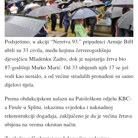
Podsjetimo, u akciji “Neretva 93.” pripadnici Armije BiH
ubili su 33 civila, među kojima četverogodišnju
djevojčicu Mladenku Zadro, dok je najstarija žrtva bio
87-godišnji Marko Marić. Od 33 ubijenih njih 17 se još
vodi kao nestalo, a od većine stradalih pronađeni su samo
dijelovi tijela.
Prema obdukcijskom nalazu na Patološkom odjelu KBC-
a Firule u Splitu, iskazima svjedoka i naknadnoj
rekonstrukciji događaja, zaključeno je da je većina žrtava
ubijena na veoma okrutan način.
Za zločin u Grabovici pred domaćim sudovima