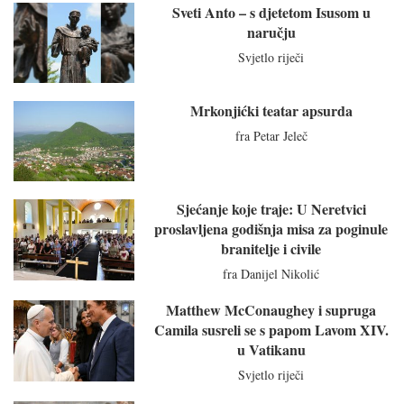
Sveti Anto – s djetetom Isusom u
naručju
Svjetlo riječi
Mrkonjićki teatar apsurda
fra Petar Jeleč
Sjećanje koje traje: U Neretvici
proslavljena godišnja misa za poginule
branitelje i civile
fra Danijel Nikolić
Matthew McConaughey i supruga
Camila susreli se s papom Lavom XIV.
u Vatikanu
Svjetlo riječi