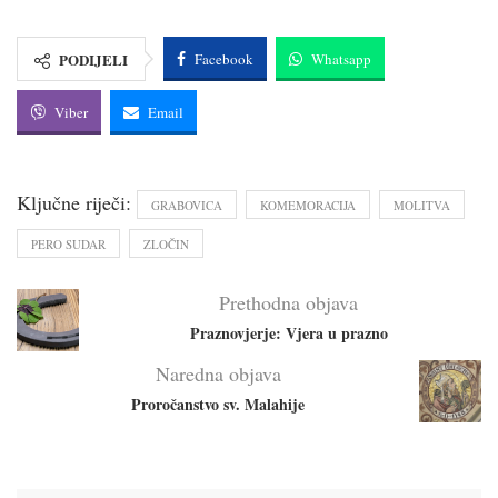
PODIJELI
Facebook
Whatsapp
Viber
Email
Ključne riječi:
GRABOVICA
KOMEMORACIJA
MOLITVA
PERO SUDAR
ZLOČIN
Prethodna objava
Praznovjerje: Vjera u prazno
Naredna objava
Proročanstvo sv. Malahije