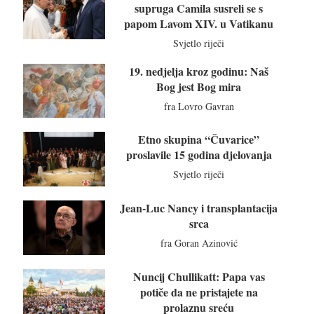
supruga Camila susreli se s
papom Lavom XIV. u Vatikanu
Svjetlo riječi
19. nedjelja kroz godinu: Naš
Bog jest Bog mira
fra Lovro Gavran
Etno skupina “Čuvarice”
proslavile 15 godina djelovanja
Svjetlo riječi
Jean-Luc Nancy i transplantacija
srca
fra Goran Azinović
Nuncij Chullikatt: Papa vas
potiče da ne pristajete na
prolaznu sreću