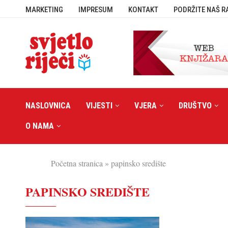
MARKETING
IMPRESUM
KONTAKT
PODRŽITE NAŠ R
NASLOVNICA
VIJESTI
VJERA
DRUŠTVO
O NAMA
Početna stranica
»
papinsko središte
PAPINSKO SREDIŠTE