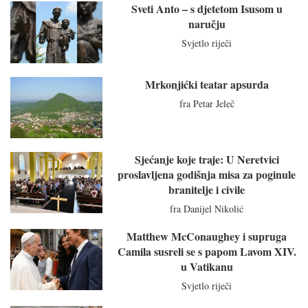
Sveti Anto – s djetetom Isusom u
naručju
Svjetlo riječi
Mrkonjićki teatar apsurda
fra Petar Jeleč
Sjećanje koje traje: U Neretvici
proslavljena godišnja misa za poginule
branitelje i civile
fra Danijel Nikolić
Matthew McConaughey i supruga
Camila susreli se s papom Lavom XIV.
u Vatikanu
Svjetlo riječi