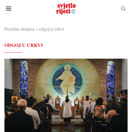
Početna stranica
»
odgoj u crkvi
ODGOJ U CRKVI