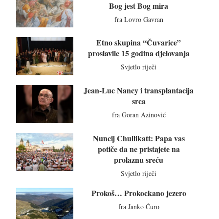
Bog jest Bog mira
fra Lovro Gavran
Etno skupina “Čuvarice”
proslavile 15 godina djelovanja
Svjetlo riječi
Jean-Luc Nancy i transplantacija
srca
fra Goran Azinović
Nuncij Chullikatt: Papa vas
potiče da ne pristajete na
prolaznu sreću
Svjetlo riječi
Prokoš… Prokockano jezero
fra Janko Ćuro