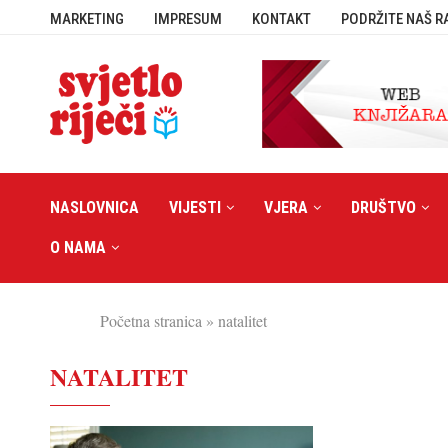
MARKETING
IMPRESUM
KONTAKT
PODRŽITE NAŠ R
NASLOVNICA
VIJESTI
VJERA
DRUŠTVO
O NAMA
Početna stranica
»
natalitet
NATALITET