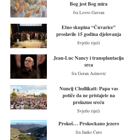
Bog jest Bog mira
fra Lovro Gavran
Etno skupina “Čuvarice”
proslavile 15 godina djelovanja
Svjetlo riječi
Jean-Luc Nancy i transplantacija
srca
fra Goran Azinović
Nuncij Chullikatt: Papa vas
potiče da ne pristajete na
prolaznu sreću
Svjetlo riječi
Prokoš… Prokockano jezero
fra Janko Ćuro