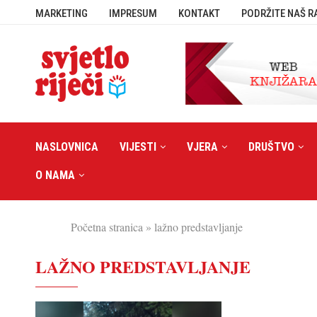
MARKETING
IMPRESUM
KONTAKT
PODRŽITE NAŠ R
NASLOVNICA
VIJESTI
VJERA
DRUŠTVO
O NAMA
Početna stranica
»
lažno predstavljanje
LAŽNO PREDSTAVLJANJE