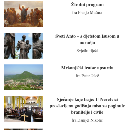
Životni program
fra Franjo Mušura
Sveti Anto – s djetetom Isusom u
naručju
Svjetlo riječi
Mrkonjićki teatar apsurda
fra Petar Jeleč
Sjećanje koje traje: U Neretvici
proslavljena godišnja misa za poginule
branitelje i civile
fra Danijel Nikolić