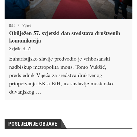
BiH
Vijesti
Obilježen 57. svjetski dan sredstava društvenih
komunikacija
Svjetlo riječi
Euharistijsko slavlje predvodio je vrhbosanski
nadbiskup metropolita mons. Tomo Vukšić,
predsjednik Vijeća za sredstva društvenog
priopćivanja BK-a BiH, uz suslavlje mostarsko-
duvanjskog …
POSLJEDNJE OBJAVE