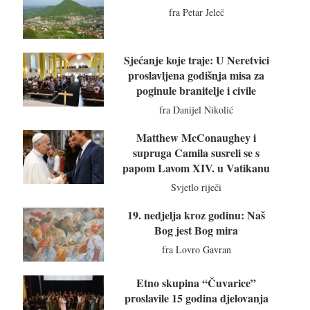
fra Petar Jeleč
Sjećanje koje traje: U Neretvici
proslavljena godišnja misa za
poginule branitelje i civile
fra Danijel Nikolić
Matthew McConaughey i
supruga Camila susreli se s
papom Lavom XIV. u Vatikanu
Svjetlo riječi
19. nedjelja kroz godinu: Naš
Bog jest Bog mira
fra Lovro Gavran
Etno skupina “Čuvarice”
proslavile 15 godina djelovanja