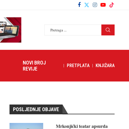
NOVI BROJ
PRETPLATA
KNJIŽARA
REVIJE
POSLJEDNJE OBJAVE
Mrkonjićki teatar apsurda