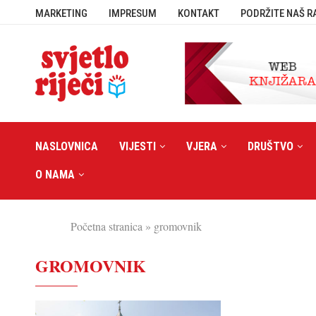
MARKETING
IMPRESUM
KONTAKT
PODRŽITE NAŠ R
NASLOVNICA
VIJESTI
VJERA
DRUŠTVO
O NAMA
Početna stranica
»
gromovnik
GROMOVNIK