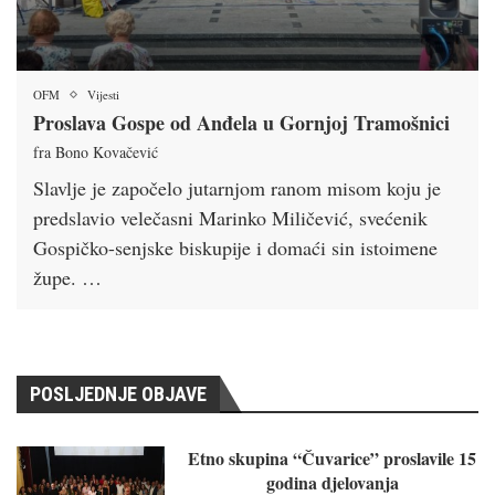
OFM
Vijesti
Proslava Gospe od Anđela u Gornjoj Tramošnici
fra Bono Kovačević
Slavlje je započelo jutarnjom ranom misom koju je
predslavio velečasni Marinko Miličević, svećenik
Gospičko-senjske biskupije i domaći sin istoimene
župe. …
POSLJEDNJE OBJAVE
Etno skupina “Čuvarice” proslavile 15
godina djelovanja