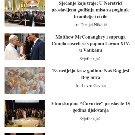
Sjećanje koje traje: U Neretvici
proslavljena godišnja misa za poginule
branitelje i civile
fra Danijel Nikolić
Matthew McConaughey i supruga
Camila susreli se s papom Lavom XIV.
u Vatikanu
Svjetlo riječi
19. nedjelja kroz godinu: Naš Bog jest
Bog mira
fra Lovro Gavran
Etno skupina “Čuvarice” proslavile 15
godina djelovanja
Svjetlo riječi