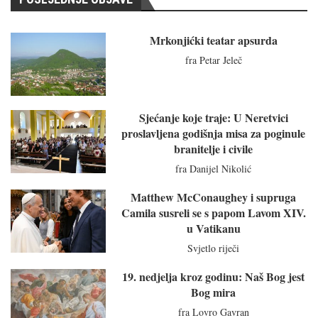
Mrkonjićki teatar apsurda
fra Petar Jeleč
Sjećanje koje traje: U Neretvici
proslavljena godišnja misa za poginule
branitelje i civile
fra Danijel Nikolić
Matthew McConaughey i supruga
Camila susreli se s papom Lavom XIV.
u Vatikanu
Svjetlo riječi
19. nedjelja kroz godinu: Naš Bog jest
Bog mira
fra Lovro Gavran