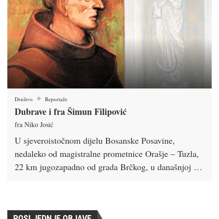
Društvo
Reportaže
Dubrave i fra Šimun Filipović
fra Niko Josić
U sjeveroistočnom dijelu Bosanske Posavine,
nedaleko od magistralne prometnice Orašje – Tuzla,
22 km jugozapadno od grada Brčkog, u današnjoj …
POSLJEDNJE OBJAVE