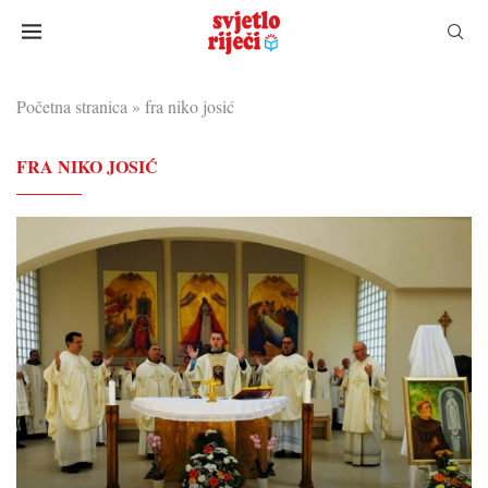
Početna stranica
»
fra niko josić
FRA NIKO JOSIĆ