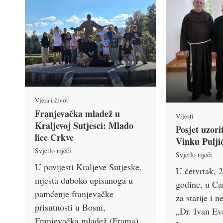
Vjera i život
Franjevačka mladež u
Vijesti
Kraljevoj Sutjesci: Mlado
Posjet uzor
lice Crkve
Vinku Pulji
Svjetlo riječi
Svjetlo riječi
U povijesti Kraljeve Sutjeske,
U četvrtak, 2
mjesta duboko upisanoga u
godine, u C
pamćenje franjevačke
za starije i
prisutnosti u Bosni,
„Dr. Ivan Ev
Franjevačka mladež (Frama)