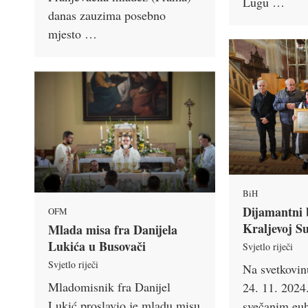
Lugu …
danas zauzima posebno
mjesto …
BiH
Dijamantni b
OFM
Kraljevoj Su
Mlada misa fra Danijela
Lukića u Busovači
Svjetlo riječi
Svjetlo riječi
Na svetkovin
Mladomisnik fra Danijel
24. 11. 2024
Lukić proslavio je mladu misu
svečanim euh