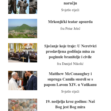
naručju
Svjetlo riječi
Mrkonjićki teatar apsurda
fra Petar Jeleč
Sjećanje koje traje: U Neretvici
proslavljena godišnja misa za
poginule branitelje i civile
fra Danijel Nikolić
Matthew McConaughey i
supruga Camila susreli se s
papom Lavom XIV. u Vatikanu
Svjetlo riječi
19. nedjelja kroz godinu: Naš
Bog jest Bog mira