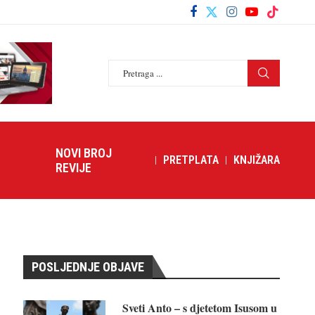
NOVI BROJ
PRETPLATA
KNJIŽARA
REVIJE
POSLJEDNJE OBJAVE
Sveti Anto – s djetetom Isusom u