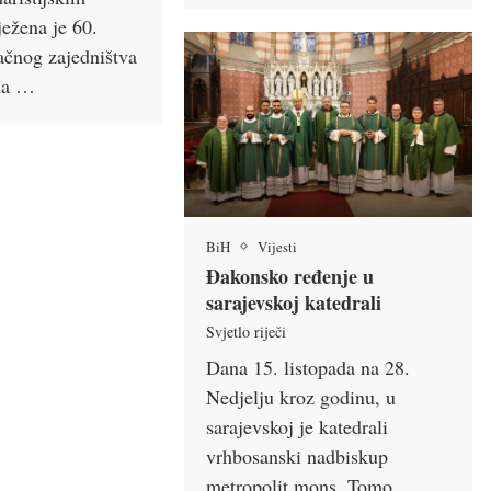
ježena je 60.
račnog zajedništva
ana …
BiH
Vijesti
Đakonsko ređenje u
sarajevskoj katedrali
Svjetlo riječi
Dana 15. listopada na 28.
Nedjelju kroz godinu, u
sarajevskoj je katedrali
vrhbosanski nadbiskup
metropolit mons. Tomo