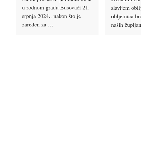
u rodnom gradu Busovači 21.
slavljem obil
srpnja 2024., nakon što je
obljetnica b
zaređen za …
naših župlj