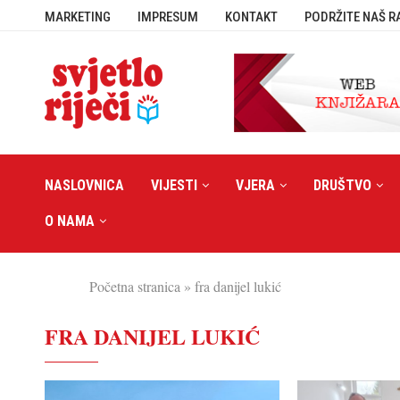
MARKETING
IMPRESUM
KONTAKT
PODRŽITE NAŠ R
NASLOVNICA
VIJESTI
VJERA
DRUŠTVO
O NAMA
Početna stranica
»
fra danijel lukić
FRA DANIJEL LUKIĆ