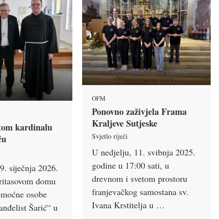
OFM
Ponovno zaživjela Frama
Kraljeve Sutjeske
itom kardinalu
Svjetlo riječi
ću
U nedjelju, 11. svibnja 2025.
godine u 17:00 sati, u
9. siječnja 2026.
drevnom i svetom prostoru
aritasovom domu
franjevačkog samostana sv.
 nemoćne osobe
Ivana Krstitelja u …
anđelist Šarić“ u