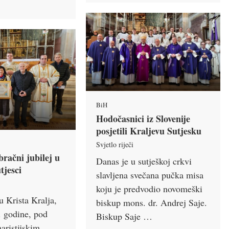
BiH
Hodočasnici iz Slovenije
posjetili Kraljevu Sutjesku
Svjetlo riječi
račni jubilej u
Danas je u sutješkoj crkvi
tjesci
slavljena svečana pučka misa
koju je predvodio novomeški
u Krista Kralja,
biskup mons. dr. Andrej Saje.
. godine, pod
Biskup Saje …
aristijskim