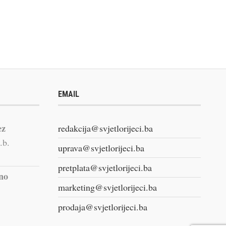
EMAIL
ez
redakcija@svjetlorijeci.ba
.b.
uprava@svjetlorijeci.ba
pretplata@svjetlorijeci.ba
vno
marketing@svjetlorijeci.ba
prodaja@svjetlorijeci.ba