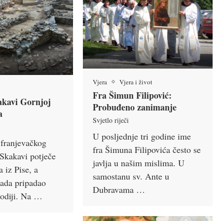
Vjera
Vjera i život
Fra Šimun Filipović:
akavi Gornjoj
Probuđeno zanimanje
a
Svjetlo riječi
U posljednje tri godine ime
franjevačkog
fra Šimuna Filipovića često se
Skakavi potječe
javlja u našim mislima. U
a iz Pise, a
samostanu sv. Ante u
tada pripadao
Dubravama …
todiji. Na …