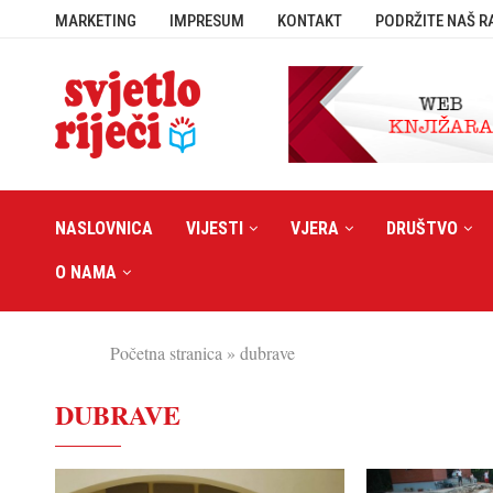
MARKETING
IMPRESUM
KONTAKT
PODRŽITE NAŠ R
NASLOVNICA
VIJESTI
VJERA
DRUŠTVO
O NAMA
Početna stranica
»
dubrave
DUBRAVE