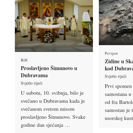
Povijest
BiH
Zidine u Sk
Proslavljeno Šimunovo u
kod Dubrav
Dubravama
Svjetlo riječi
Svjetlo riječi
Prvi spomen 
U subotu, 10. svibnja, bilo je
samostana u 
svečano u Dubravama kada je
od fra Bartol
svečanom svetom misom
samostan je 
proslavljeno Šimunovo. Svake
usorskoj kus
godine dan sjećanja …