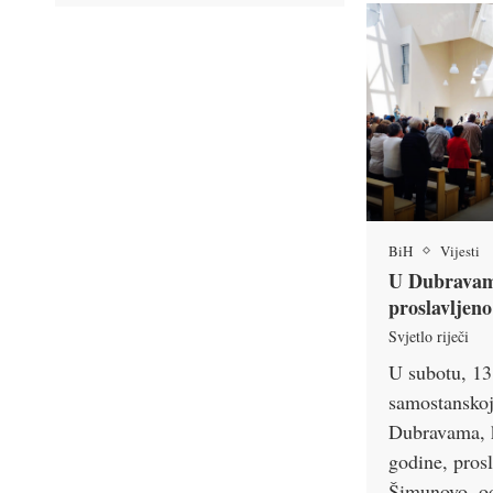
BiH
Vijesti
U Dubravam
proslavljen
Svjetlo riječi
U subotu, 13.
samostanskoj
Dubravama, 
godine, prosl
Šimunovo, o