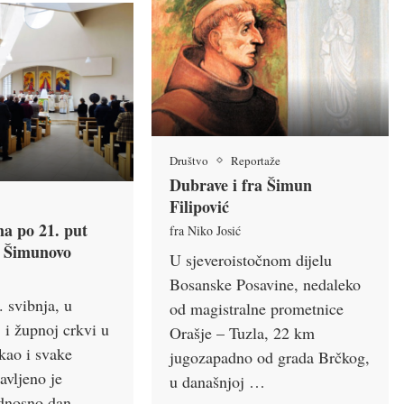
Društvo
Reportaže
Dubrave i fra Šimun
Filipović
a po 21. put
fra Niko Josić
o Šimunovo
U sjeveroistočnom dijelu
Bosanske Posavine, nedaleko
 svibnja, u
od magistralne prometnice
 i župnoj crkvi u
Orašje – Tuzla, 22 km
kao i svake
jugozapadno od grada Brčkog,
avljeno je
u današnjoj …
dnosno dan …