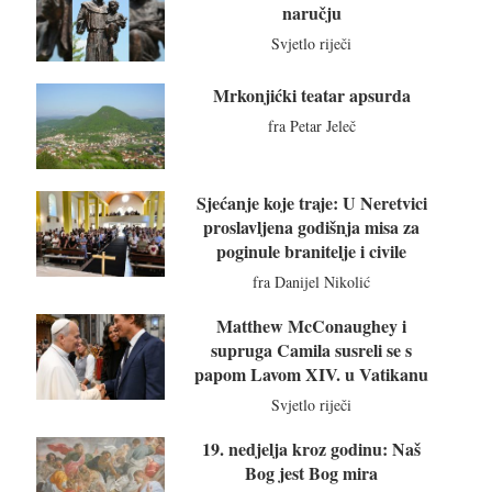
naručju
Svjetlo riječi
Mrkonjićki teatar apsurda
fra Petar Jeleč
Sjećanje koje traje: U Neretvici
proslavljena godišnja misa za
poginule branitelje i civile
fra Danijel Nikolić
Matthew McConaughey i
supruga Camila susreli se s
papom Lavom XIV. u Vatikanu
Svjetlo riječi
19. nedjelja kroz godinu: Naš
Bog jest Bog mira