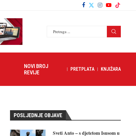
NOVI BROJ
PRETPLATA
KNJIŽARA
REVIJE
POSLJEDNJE OBJAVE
Sveti Anto – s djetetom Isusom u