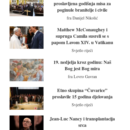
proslavljena godišnja misa za
poginule branitelje i civile
fra Danijel Nikolić
Matthew McConaughey i
supruga Camila susreli se s
papom Lavom XIV. u Vatikanu
Svjetlo riječi
19. nedjelja kroz godinu: Naš
Bog jest Bog mira
fra Lovro Gavran
Etno skupina “Čuvarice”
proslavile 15 godina djelovanja
Svjetlo riječi
Jean-Luc Nancy i transplantacija
srca