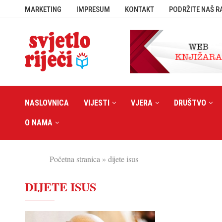
MARKETING
IMPRESUM
KONTAKT
PODRŽITE NAŠ R
NASLOVNICA
VIJESTI
VJERA
DRUŠTVO
O NAMA
Početna stranica
»
dijete isus
DIJETE ISUS