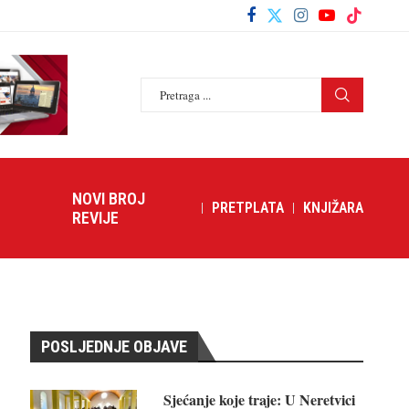
NOVI BROJ
PRETPLATA
KNJIŽARA
REVIJE
POSLJEDNJE OBJAVE
Sjećanje koje traje: U Neretvici