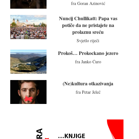
fra Goran Azinović
Nuncij Chullikatt: Papa vas
potiče da ne pristajete na
prolaznu sreću
Svjetlo riječi
Prokoš… Prokockano jezero
fra Janko Ćuro
(Ne)kultura otkazivanja
fra Petar Jeleč