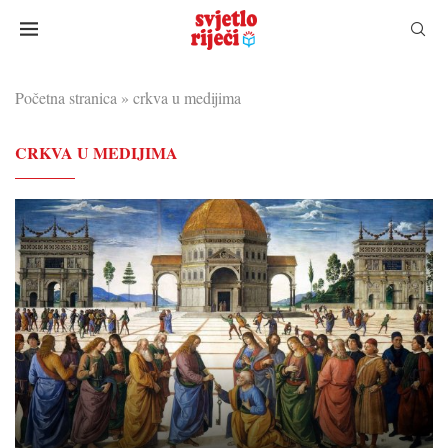
Početna stranica
»
crkva u medijima
CRKVA U MEDIJIMA