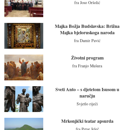
fra Joso Oršolić
Majka Božja Budslavska: Brižna
Majka bjeloruskoga naroda
fra Damir Pavić
Životni program
fra Franjo Mušura
Sveti Anto – s djetetom Isusom u
naručju
Svjetlo riječi
Mrkonjićki teatar apsurda
fra Petar Jeleč