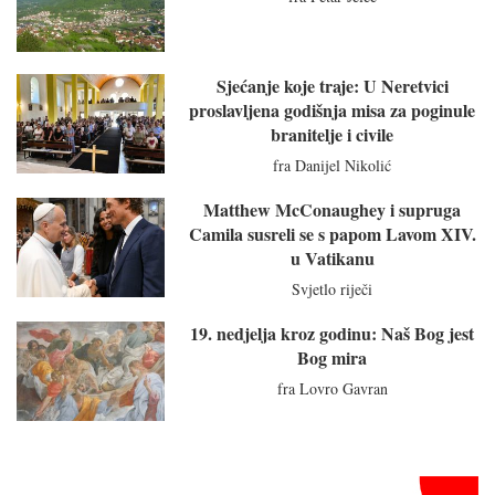
Sjećanje koje traje: U Neretvici
proslavljena godišnja misa za poginule
branitelje i civile
fra Danijel Nikolić
Matthew McConaughey i supruga
Camila susreli se s papom Lavom XIV.
u Vatikanu
Svjetlo riječi
19. nedjelja kroz godinu: Naš Bog jest
Bog mira
fra Lovro Gavran