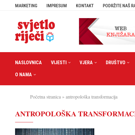
MARKETING
IMPRESUM
KONTAKT
PODRŽITE NAŠ R
NASLOVNICA
VIJESTI
VJERA
DRUŠTVO
O NAMA
Početna stranica
»
antropološka transformacija
ANTROPOLOŠKA TRANSFORMAC