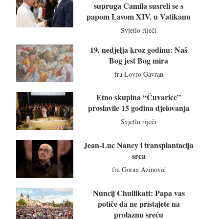
supruga Camila susreli se s
papom Lavom XIV. u Vatikanu
Svjetlo riječi
19. nedjelja kroz godinu: Naš
Bog jest Bog mira
fra Lovro Gavran
Etno skupina “Čuvarice”
proslavile 15 godina djelovanja
Svjetlo riječi
Jean-Luc Nancy i transplantacija
srca
fra Goran Azinović
Nuncij Chullikatt: Papa vas
potiče da ne pristajete na
prolaznu sreću