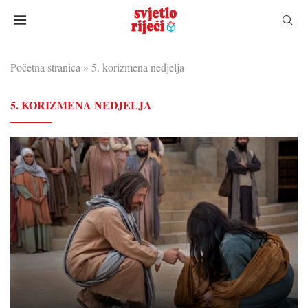
Početna stranica
»
5. korizmena nedjelja
5. KORIZMENA NEDJELJA