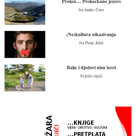
Prokoš… Prokockano jezero
fra Janko Ćuro
(Ne)kultura otkazivanja
fra Petar Jeleč
Bake i djedovi nisu teret
Svjetlo riječi