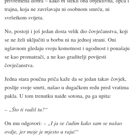
privremena dobra – kako bi stekli ona objektivna, opća i
trajna, koja ne završavaju ni osobnom smrću, ni
svršetkom svijeta.
No, postoji i još jedan dosta velik dio čovječanstva, koji
se ne želi uključiti u borbu ni na jednoj strani. Oni
uglavnom gledaju svoju komotnost i ugodnost i ponašaju
se kao promatrači, a ne kao graditelji povijesti
čovječanstva.
Jedna stara poučna priča kaže da se jedan takav čovjek,
poslije svoje smrti, našao u dugačkom redu pred vratima
pakla. U tom trenutku naiđe sotona, pa ga upita:
– „Što ti radiš tu?“
On mu odgovori:
– „I ja se čudim kako sam se našao
ovdje, jer moje je mjesto u raju!“