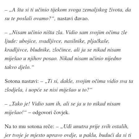
– „A šta si ti učinio tijekom svoga zemaljskog života, da
su te poslali ovamo?“,
nastavi đavao.
– „Nisam učinio ništa zla. Vidio sam svojim očima zle
ljude: ubojice, svadljivce, nasilnike, pljačkaše,
kradljivce, bludnike, zločince, ali ja se nikad nisam
miješao u njihov posao. Nikad nisam učinio nijedno
takvo djelo.“
Sotona nastavi:
– „Ti si, dakle, svojim očima vidio sva ta
zlodjela, i uopće se nisi miješao u to?“
– „Tako je! Vidio sam ih, ali se ja u to nikad nisam
miješao!“
– odgovori čovjek.
Na to mu sotona reče:
– „Uđi unutra prije svih ostalih,
jer tvoje je mjesto upravo ovdje, u paklu, budući da si ti