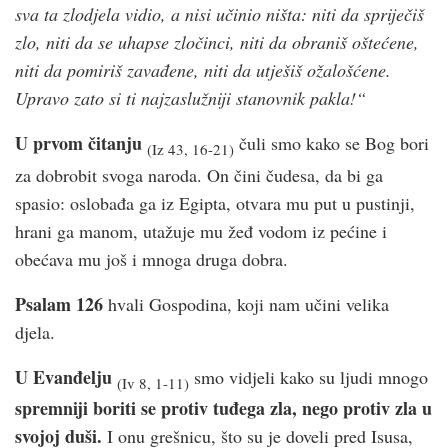
sva ta zlodjela vidio, a nisi učinio ništa: niti da spriječiš
zlo, niti da se uhapse zločinci, niti da obraniš oštećene,
niti da pomiriš zavađene, niti da utješiš ožalošćene.
Upravo zato si ti najzaslužniji stanovnik pakla!“
U prvom čitanju
čuli smo kako se Bog bori
(Iz 43, 16-21)
za dobrobit svoga naroda. On čini čudesa, da bi ga
spasio: oslobađa ga iz Egipta, otvara mu put u pustinji,
hrani ga manom, utažuje mu žeđ vodom iz pećine i
obećava mu još i mnoga druga dobra.
Psalam 126
hvali Gospodina, koji nam učini velika
djela.
U Evanđelju
smo vidjeli kako su ljudi mnogo
(Iv 8, 1-11)
spremniji boriti se protiv tuđega zla, nego protiv zla u
svojoj duši.
I onu grešnicu, što su je doveli pred Isusa,