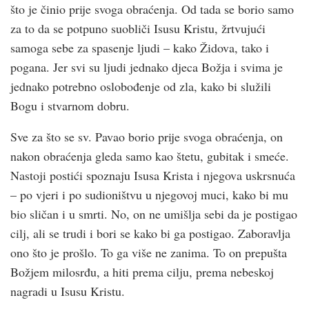
što je činio prije svoga obraćenja. Od tada se borio samo
za to da se potpuno suobliči Isusu Kristu, žrtvujući
samoga sebe za spasenje ljudi – kako Židova, tako i
pogana. Jer svi su ljudi jednako djeca Božja i svima je
jednako potrebno oslobođenje od zla, kako bi služili
Bogu i stvarnom dobru.
Sve za što se sv. Pavao borio prije svoga obraćenja, on
nakon obraćenja gleda samo kao štetu, gubitak i smeće.
Nastoji postići spoznaju Isusa Krista i njegova uskrsnuća
– po vjeri i po sudioništvu u njegovoj muci, kako bi mu
bio sličan i u smrti. No, on ne umišlja sebi da je postigao
cilj, ali se trudi i bori se kako bi ga postigao. Zaboravlja
ono što je prošlo. To ga više ne zanima. To on prepušta
Božjem milosrđu, a hiti prema cilju, prema nebeskoj
nagradi u Isusu Kristu.