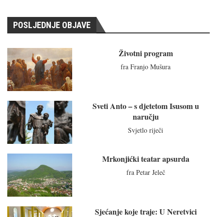
POSLJEDNJE OBJAVE
Životni program
fra Franjo Mušura
Sveti Anto – s djetetom Isusom u
naručju
Svjetlo riječi
Mrkonjićki teatar apsurda
fra Petar Jeleč
Sjećanje koje traje: U Neretvici