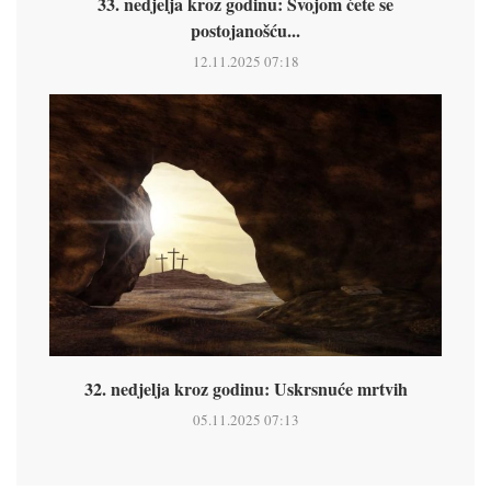
33. nedjelja kroz godinu: Svojom ćete se
postojanošću...
12.11.2025 07:18
32. nedjelja kroz godinu: Uskrsnuće mrtvih
05.11.2025 07:13