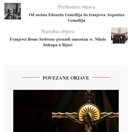
Prethodna objava
Od ateista Edoarda Gemellija do franjevca Aogostina
Gemellija
Naredna objava
Franjevci Bosne Srebrene preuzeli samostan sv. Nikole
biskupa u Rijeci
POVEZANE OBJAVE