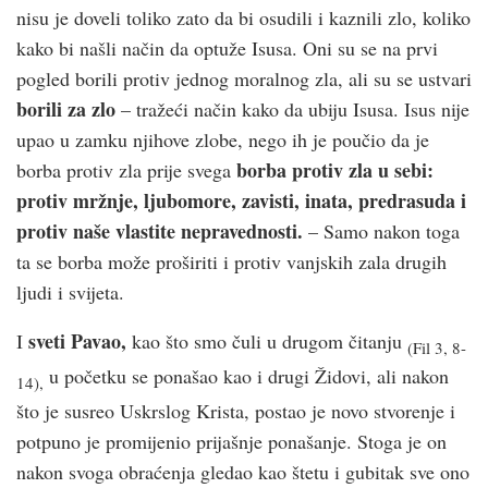
nisu je doveli toliko zato da bi osudili i kaznili zlo, koliko
kako bi našli način da optuže Isusa. Oni su se na prvi
pogled borili protiv jednog moralnog zla, ali su se ustvari
borili za zlo
– tražeći način kako da ubiju Isusa. Isus nije
upao u zamku njihove zlobe, nego ih je poučio da je
borba protiv zla u sebi:
borba protiv zla prije svega
protiv mržnje, ljubomore, zavisti, inata, predrasuda i
protiv naše vlastite nepravednosti.
– Samo nakon toga
ta se borba može proširiti i protiv vanjskih zala drugih
ljudi i svijeta.
sveti Pavao,
I
kao što smo čuli u drugom čitanju
(Fil 3, 8-
u početku se ponašao kao i drugi Židovi, ali nakon
14),
što je susreo Uskrslog Krista, postao je novo stvorenje i
potpuno je promijenio prijašnje ponašanje. Stoga je on
nakon svoga obraćenja gledao kao štetu i gubitak sve ono