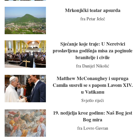
Mrkonjićki teatar apsurda
fra Petar Jeleč
Sjećanje koje traje: U Neretvici
proslavljena godišnja misa za poginule
branitelje i civile
fra Danijel Nikolić
Matthew McConaughey i supruga
Camila susreli se s papom Lavom XIV.
u Vatikanu
Svjetlo riječi
19. nedjelja kroz godinu: Naš Bog jest
Bog mira
fra Lovro Gavran