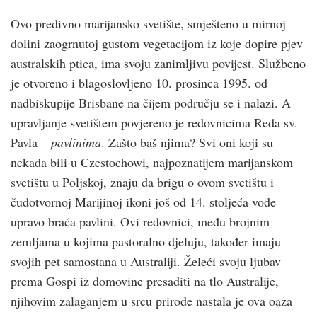
Ovo predivno marijansko svetište, smješteno u mirnoj
dolini zaogrnutoj gustom vegetacijom iz koje dopire pjev
australskih ptica, ima svoju zanimljivu povijest. Službeno
je otvoreno i blagoslovljeno 10. prosinca 1995. od
nadbiskupije Brisbane na čijem području se i nalazi. A
upravljanje svetištem povjereno je redovnicima Reda sv.
Pavla –
pavlinima
. Zašto baš njima? Svi oni koji su
nekada bili u Czestochowi, najpoznatijem marijanskom
svetištu u Poljskoj, znaju da brigu o ovom svetištu i
čudotvornoj Marijinoj ikoni još od 14. stoljeća vode
upravo braća pavlini. Ovi redovnici, među brojnim
zemljama u kojima pastoralno djeluju, također imaju
svojih pet samostana u Australiji. Želeći svoju ljubav
prema Gospi iz domovine presaditi na tlo Australije,
njihovim zalaganjem u srcu prirode nastala je ova oaza