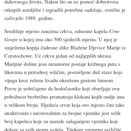
duhovnoga života. Nakon što su uz pomoć dobrotvora
otkupili zemljište i izgradili potrebne sadržaje, svetište je
zaživjelo 1989. godine.
Središnje mjesto zauzima crkva, odnosno kapela
Crne
Gospe
u kojoj ima oko 500 sjedećih mjesta. U njoj je
smještena kopija čudesne slike Blažene Djevice Marije iz
Czestochowe. Uz crkvu jedan od najljepših ukrasa
Marijine doline jesu mramorne postaje križnoga puta s
likovima u prirodnoj veličini, postavljene duž staze koja
vijuga kroz zelenu livadu okruženu gustom šumom.
Posve je uobičajeno da hodočasnike koji obavljaju ovu
pobožnost bezbrižno promatraju klokani kojih ondje ima
u velikom broju. Sljedeća stvar koja ovo mjesto čini tako
atraktivnim i univerzalnim za brojne vjernike jest velik
broj kapelica koje su nastale zalaganjem vjernika koji
dolaze sa svih strana svijeta. Tijekom vremena različite