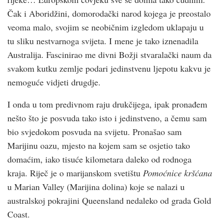
Čak i Aboridžini, domorodački narod kojega je preostalo
veoma malo, svojim se neobičnim izgledom uklapaju u
tu sliku nestvarnoga svijeta. I mene je tako iznenadila
Australija. Fascinirao me divni Božji stvaralački naum da
svakom kutku zemlje podari jedinstvenu ljepotu kakvu je
nemoguće vidjeti drugdje.
I onda u tom predivnom raju drukčijega, ipak pronađem
nešto što je posvuda tako isto i jedinstveno, a čemu sam
bio svjedokom posvuda na svijetu. Pronašao sam
Marijinu oazu, mjesto na kojem sam se osjetio tako
domaćim, iako tisuće kilometara daleko od rodnoga
kraja. Riječ je o marijanskom svetištu
Pomoćnice kršćana
u Marian Valley (Marijina dolina) koje se nalazi u
australskoj pokrajini Queensland nedaleko od grada Gold
Coast.