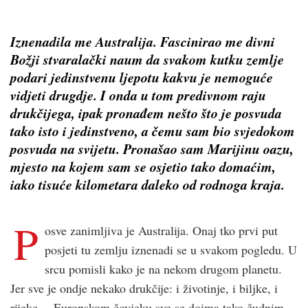
Iznenadila me Australija. Fascinirao me divni
Božji stvaralački naum da svakom kutku zemlje
podari jedinstvenu ljepotu kakvu je nemoguće
vidjeti drugdje. I onda u tom predivnom raju
drukčijega, ipak pronađem nešto što je posvuda
tako isto i jedinstveno, a čemu sam bio svjedokom
posvuda na svijetu. Pronašao sam Marijinu oazu,
mjesto na kojem sam se osjetio tako domaćim,
iako tisuće kilometara daleko od rodnoga kraja.
P
osve zanimljiva je Australija. Onaj tko prvi put
posjeti tu zemlju iznenadi se u svakom pogledu. U
srcu pomisli kako je na nekom drugom planetu.
Jer sve je ondje nekako drukčije: i životinje, i biljke, i
rijeke… Europskom čovjeku sve se doima tako čudnim.