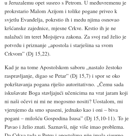
u Jeruzalemu opet susreo s Petrom. U međuvremenu je
prokrstario Malom Azijom i tolike pogane priveo k
svjetlu Evanđelja, pokrstio ih i medu njima osnovao
kršćanske zajednice, mjesne Crkve. Krstio ih je ne
nalažući im teret Mojsijeva zakona. Za svoj rad želio je
potvrdu i priznanje „apostola i starješina sa svom
Crkvom” (Dj 15,22).
Kad je na tome Apostolskom saboru „nastalo žestoko
raspravljanje, digao se Petar” (Dj 15,7) i spor se oko
pokrštavanja pogana riješio autoritativno. „Čemu sada
iskušavate Boga stavljajući učenicima na vrat jaram koji
ni naši očevi ni mi ne mogosmo nositi? Uostalom, mi
vjerujemo da smo spaseni, jednako kao i oni – biva
pogani – milošću Gospodina Isusa” (Dj 15,10-11). To je
Pavao i želio znati. Saznavši, nije više imao problema.
Da Crkva tada u Petru i apostolima nije imala sigurno