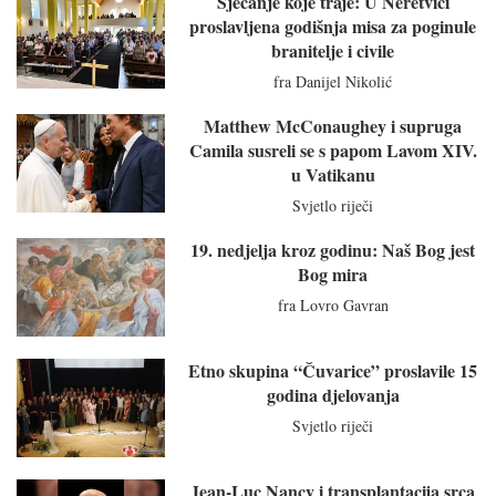
Sjećanje koje traje: U Neretvici
proslavljena godišnja misa za poginule
branitelje i civile
fra Danijel Nikolić
Matthew McConaughey i supruga
Camila susreli se s papom Lavom XIV.
u Vatikanu
Svjetlo riječi
19. nedjelja kroz godinu: Naš Bog jest
Bog mira
fra Lovro Gavran
Etno skupina “Čuvarice” proslavile 15
godina djelovanja
Svjetlo riječi
Jean-Luc Nancy i transplantacija srca