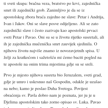
ti sveti skupa: bračna veza, bratstvo po krvi, zajednička
smrt ili zajednički grob. Zanimljivo je da se iz
apostolskog zbora braća zajedno ne slave: Petar i Andrija,
Ivan i Jakov. Oni se slave posve odijeljeno. Ali se zato
zajednički slave i često zazivaju kao apostolski prvaci
sveti Petar i Pavao. Oni su se u životu rijetko susretali, ali
ih je zajednička mučenička smrt zauvijek sjedinila. O
njihovu životu najviše znamo iz novozavjetnih spisa. U
želji za kratkoćom i sažetošću mi ćemo baciti pogled na
te apostole na onim trima mjestima gdje su se sreli.
Prvo je mjesto njihova susreta bio Jeruzalem, sveti grad,
gdje je umro i uskrsnuo naš Gospodin, odakle je uzašao
na nebo; kamo je poslao Duha Svetoga. Povijest
obraćenja sv. Pavla dobro nam je poznata, jer ju je u
Djelima apostolskim tako zorno opisao sv. Luka. Pavao