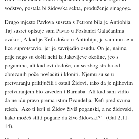
vodstvo, postala bi židovska sekta, produženje sinagoge.
Drugo mjesto Pavlova susreta s Petrom bila je Antiohija.
Taj susret opisuje sam Pavao u Poslanici Galaćanima
ovako: „A kad je Kefa došao u Antiohiju, ja sam mu se u
lice suprotstavio, jer je zavrijedio osudu. On je, naime,
prije nego su došli neki iz Jakovljeve okoline, jeo s
poganima, ali kad ovi dođoše, on se zbog straha od
obrezanih poče povlačiti i kloniti. Njemu su se u
pretvaranju priključili i ostali Židovi, tako da je njihovim
pretvaranjem bio zaveden i Barnaba. Ali kad sam vidio
da ne idu pravo prema istini Evanđelja, Kefi pred svima
rekoh. ‘Ako ti koji si Židov živiš poganski, a ne židovski,
kako možeš siliti pogane da žive židovski?’” (Gal 2,11-
14).