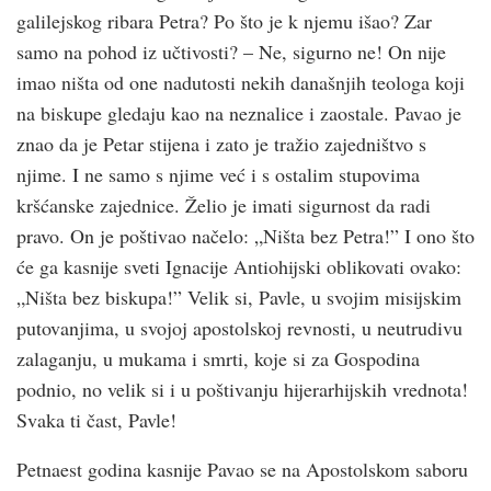
galilejskog ribara Petra? Po što je k njemu išao? Zar
samo na pohod iz učtivosti? – Ne, sigurno ne! On nije
imao ništa od one nadutosti nekih današnjih teologa koji
na biskupe gledaju kao na neznalice i zaostale. Pavao je
znao da je Petar stijena i zato je tražio zajedništvo s
njime. I ne samo s njime već i s ostalim stupovima
kršćanske zajednice. Želio je imati sigurnost da radi
pravo. On je poštivao načelo: „Ništa bez Petra!” I ono što
će ga kasnije sveti Ignacije Antiohijski oblikovati ovako:
„Ništa bez biskupa!” Velik si, Pavle, u svojim misijskim
putovanjima, u svojoj apostolskoj revnosti, u neutrudivu
zalaganju, u mukama i smrti, koje si za Gospodina
podnio, no velik si i u poštivanju hijerarhijskih vrednota!
Svaka ti čast, Pavle!
Petnaest godina kasnije Pavao se na Apostolskom saboru