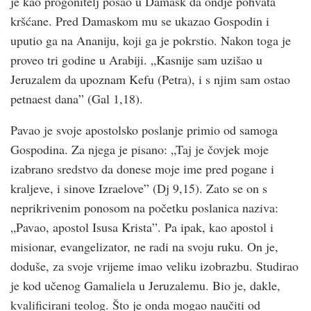
je kao progonitelj pošao u Damask da ondje pohvata
kršćane. Pred Damaskom mu se ukazao Gospodin i
uputio ga na Ananiju, koji ga je pokrstio. Nakon toga je
proveo tri godine u Arabiji. „Kasnije sam uzišao u
Jeruzalem da upoznam Kefu (Petra), i s njim sam ostao
petnaest dana” (Gal 1,18).
Pavao je svoje apostolsko poslanje primio od samoga
Gospodina. Za njega je pisano: „Taj je čovjek moje
izabrano sredstvo da donese moje ime pred pogane i
kraljeve, i sinove Izraelove” (Dj 9,15). Zato se on s
neprikrivenim ponosom na početku poslanica naziva:
„Pavao, apostol Isusa Krista”. Pa ipak, kao apostol i
misionar, evangelizator, ne radi na svoju ruku. On je,
doduše, za svoje vrijeme imao veliku izobrazbu. Studirao
je kod učenog Gamaliela u Jeruzalemu. Bio je, dakle,
kvalificirani teolog. Što je onda mogao naučiti od