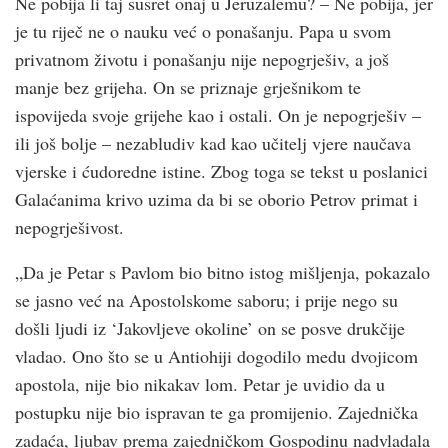
Ne pobija li taj susret onaj u Jeruzalemu? – Ne pobija, jer
je tu riječ ne o nauku već o ponašanju. Papa u svom
privatnom životu i ponašanju nije nepogrješiv, a još
manje bez grijeha. On se priznaje grješnikom te
ispovijeda svoje grijehe kao i ostali. On je nepogrješiv –
ili još bolje – nezabludiv kad kao učitelj vjere naučava
vjerske i ćudoredne istine. Zbog toga se tekst u poslanici
Galaćanima krivo uzima da bi se oborio Petrov primat i
nepogrješivost.
„Da je Petar s Pavlom bio bitno istog mišljenja, pokazalo
se jasno već na Apostolskome saboru; i prije nego su
došli ljudi iz ‘Jakovljeve okoline’ on se posve drukčije
vladao. Ono što se u Antiohiji dogodilo medu dvojicom
apostola, nije bio nikakav lom. Petar je uvidio da u
postupku nije bio ispravan te ga promijenio. Zajednička
zadaća, ljubav prema zajedničkom Gospodinu nadvladala