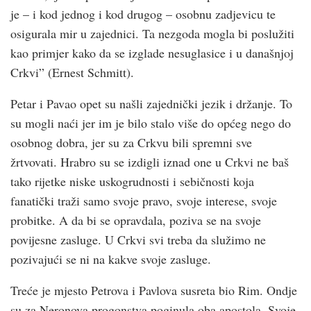
je – i kod jednog i kod drugog – osobnu zadjevicu te
osigurala mir u zajednici. Ta nezgoda mogla bi poslužiti
kao primjer kako da se izglade nesuglasice i u današnjoj
Crkvi” (Ernest Schmitt).
Petar i Pavao opet su našli zajednički jezik i držanje. To
su mogli naći jer im je bilo stalo više do općeg nego do
osobnog dobra, jer su za Crkvu bili spremni sve
žrtvovati. Hrabro su se izdigli iznad one u Crkvi ne baš
tako rijetke niske uskogrudnosti i sebičnosti koja
fanatički traži samo svoje pravo, svoje interese, svoje
probitke. A da bi se opravdala, poziva se na svoje
povijesne zasluge. U Crkvi svi treba da služimo ne
pozivajući se ni na kakve svoje zasluge.
Treće je mjesto Petrova i Pavlova susreta bio Rim. Ondje
su za Neronova progonstva poginula oba apostola. Svoje