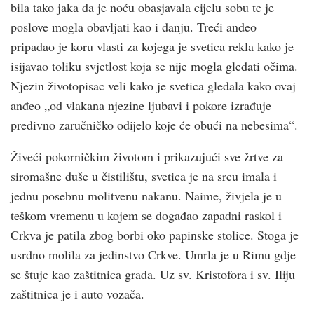
bila tako jaka da je noću obasjavala cijelu sobu te je
poslove mogla obavljati kao i danju. Treći anđeo
pripadao je koru vlasti za kojega je svetica rekla kako je
isijavao toliku svjetlost koja se nije mogla gledati očima.
Njezin životopisac veli kako je svetica gledala kako ovaj
anđeo „od vlakana njezine ljubavi i pokore izrađuje
predivno zaručničko odijelo koje će obući na nebesima“.
Živeći pokorničkim životom i prikazujući sve žrtve za
siromašne duše u čistilištu, svetica je na srcu imala i
jednu posebnu molitvenu nakanu. Naime, živjela je u
teškom vremenu u kojem se događao zapadni raskol i
Crk­va je patila zbog borbi oko papinske stolice. Stoga je
usrdno molila za jedinstvo Crk­ve. Umrla je u Rimu gdje
se štuje kao zaštitnica grada. Uz sv. Kristofora i sv. Iliju
zaštitnica je i auto vozača.