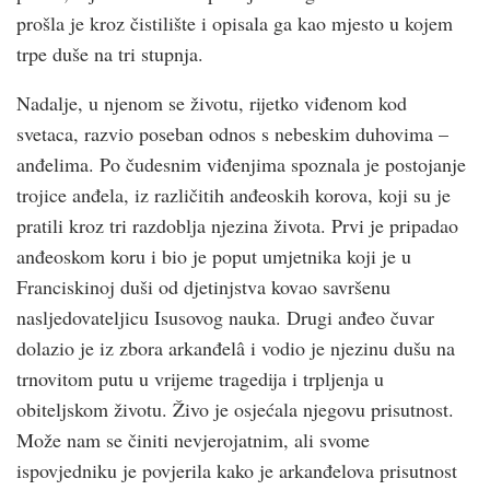
prošla je kroz čistilište i opisala ga kao mjesto u kojem
trpe duše na tri stupnja.
Nadalje, u njenom se životu, rijetko viđenom kod
svetaca, razvio poseban odnos s nebeskim duhovima –
anđelima. Po čudesnim viđenjima spoznala je postojanje
trojice anđela, iz različitih anđeoskih korova, koji su je
pratili kroz tri razdoblja njezina života. Prvi je pripadao
anđeoskom koru i bio je poput umjetnika koji je u
Franciskinoj duši od djetinjstva kovao savršenu
nasljedovateljicu Isusovog nauka. Drugi anđeo čuvar
dolazio je iz zbora arkanđelâ i vodio je njezinu dušu na
trnovitom putu u vrijeme tragedija i trpljenja u
obiteljskom životu. Živo je osjećala njegovu prisutnost.
Može nam se činiti nevjerojatnim, ali svome
ispovjedniku je povjerila kako je arkanđelova prisutnost