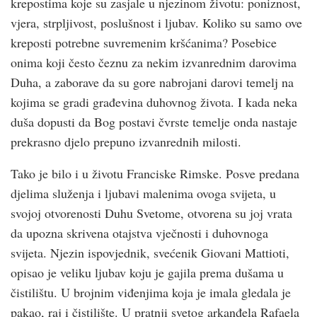
krepostima koje su zasjale u njezinom životu: poniznost,
vjera, strpljivost, poslušnost i ljubav. Koliko su samo ove
kreposti potrebne suvremenim krš­ćanima? Posebice
onima koji često čeznu za nekim izvanrednim darovima
Duha, a zaborave da su gore nabrojani darovi temelj na
kojima se gradi građevina duhovnog života. I kada neka
duša dopusti da Bog postavi čvrste temelje onda nastaje
prekrasno djelo prepuno izvanrednih milosti.
Tako je bilo i u životu Franciske Rimske. Posve predana
djelima služenja i ljubavi malenima ovoga svijeta, u
svojoj otvorenosti Duhu Svetome, otvorena su joj vrata
da upozna skrivena otajstva vječnosti i duhovnoga
svijeta. Njezin ispovjednik, svećenik Giovani Mattioti,
opisao je veliku ljubav koju je gajila prema dušama u
čistilištu. U brojnim viđenjima koja je imala gledala je
pakao, raj i čistilište. U pratnji svetog arkanđela Rafaela