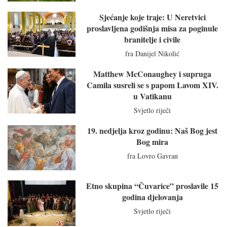
Sjećanje koje traje: U Neretvici
proslavljena godišnja misa za poginule
branitelje i civile
fra Danijel Nikolić
Matthew McConaughey i supruga
Camila susreli se s papom Lavom XIV.
u Vatikanu
Svjetlo riječi
19. nedjelja kroz godinu: Naš Bog jest
Bog mira
fra Lovro Gavran
Etno skupina “Čuvarice” proslavile 15
godina djelovanja
Svjetlo riječi