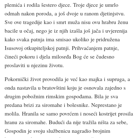
plemića i rodila šestero djece. Troje djece je umrlo
odmah nakon poroda, a još dvoje u ranom djetinjstvu.
Sve ove tragedije kao i smrt muža nisu ovu hrabru ženu
bacile u očaj, nego je iz njih izašla još jača i uvjerenija
kako svaka patnja ima smisao ukoliko je pridružena
Isusovoj otkupiteljskoj patnji. Prihvaćanjem patnje,
čineći pokoru i djela milosrđa Bog će se čudesno
proslaviti u njezinu životu.
Pokornički život provodila je već kao majka i supruga, a
onda nastavila u bratovštini koju je osnovala zajedno s
drugim pobožnim rimskim gospođama. Bila je sva
predana brizi za siromahe i bolesnike. Neprestano je
molila. Hranila se samo povrćem i noseći kostrijet prosila
hranu za siromahe. Budući da nije tražila ništa za sebe,
Gospodin je svoju službenicu nagradio brojnim