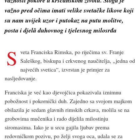
važno pred očima imati velike svetačke likove koji
su nam uvijek uzor i putokaz na putu molitve,
posta i djelâ duhovnog i tjelesnog milosrđa
S
veta Franciska Rimska, po riječima sv. Franje
Saleškog, biskupa i crk­venog naučitelja, „jedna od
najvećih svetica“, izvrstan je primjer za
nasljedovanje.
Franciska je već kao djevojčica pokazivala iznimnu
pobožnost i pokornički duh. Zajedno sa svojom majkom
obilazila je sedam glavnih rimskih crkava, molila se na
grobovima mučenika i rado dijelila milostinju
siromasima. Iako je u srcu gajila ljubav prema
redovničkom pozivu, po želji svoga oca, udala se za