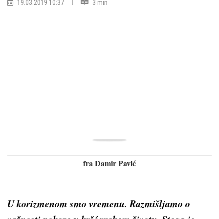
19.03.2019 10:37
3 min
fra Damir Pavić
U korizmenom smo vremenu. Razmišljamo o
važnosti pokore u krš­ćanskom životu. Stoga je