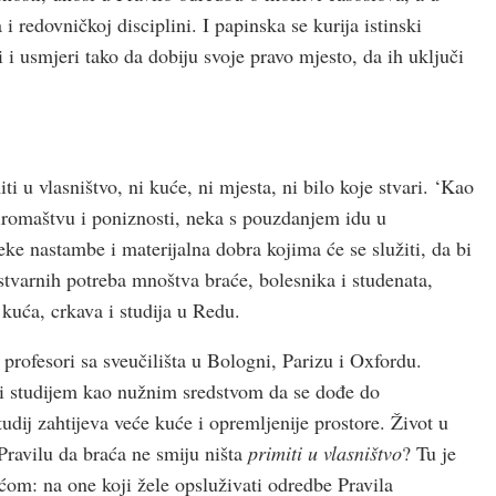
redovničkoj disciplini. I papinska se kurija istinski
 i usmjeri tako da dobiju svoje pravo mjesto, da ih uključi
ti u vlasništvo, ni kuće, ni mjesta, ni bilo koje stvari. ‘Kao
siromaštvu i poniznosti, neka s pouzdanjem idu u
e nastambe i materijalna dobra kojima će se služiti, da bi
stvarnih potreba mnoštva braće, bolesnika i studenata,
kuća, crkava i studija u Redu.
i profesori sa sveučilišta u Bologni, Parizu i Oxfordu.
viti studijem kao nužnim sredstvom da se dođe do
udij zahtijeva veće kuće i opremljenije prostore. Život u
Pravilu da braća ne smiju ništa
primiti u vlasništvo
? Tu je
ćom: na one koji žele opsluživati odredbe Pravila