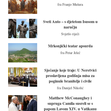
fra Franjo Mušura
Sveti Anto – s djetetom Isusom u
naručju
Svjetlo riječi
Mrkonjićki teatar apsurda
fra Petar Jeleč
Sjećanje koje traje: U Neretvici
proslavljena godišnja misa za
poginule branitelje i civile
fra Danijel Nikolić
Matthew McConaughey i
supruga Camila susreli se s
papom Lavom XIV. u Vatikanu