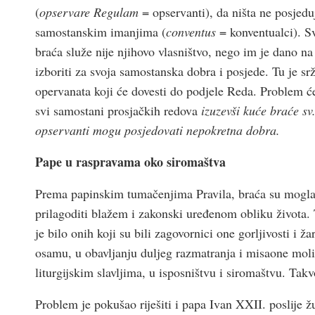
(
opservare Regulam
= opservanti), da ništa ne posjeduj
samostanskim imanjima (
conventus
= konventualci). Sv
braća služe nije njihovo vlasništvo, nego im je dano n
izboriti za svoja samostanska dobra i posjede. Tu je s
opervanata koji će dovesti do podjele Reda. Problem ć
svi samostani prosjačkih redova
izuzevši kuće braće sv
opservanti mogu posjedovati nepokretna dobra.
Pape u raspravama oko siromaštva
Prema papinskim tumačenjima Pravila, braća su mogla
prilagoditi blažem i zakonski uređenom obliku života. T
je bilo onih koji su bili zagovornici one gorljivosti i 
osamu, u obavljanju duljeg razmatranja i misaone moli
liturgijskim slavljima, u isposništvu i siromaštvu. Ta
Problem je pokušao riješiti i papa Ivan XXII. poslije ž