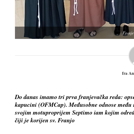
Franje
fra An
Do danas imamo tri prva franjevačka reda: op
kapucini (OFMCap). Međusobne odnose među nj
svojim motuproprijem Septimo iam kojim određuj
čiji je korijen sv. Franjo