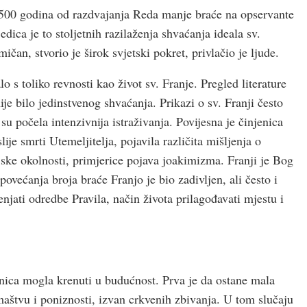
lo 500 godina od razdvajanja Reda manje braće na opservante
edica je to stoljetnih razilaženja shvaćanja ideala sv.
čan, stvorio je širok svjetski pokret, privlačio je ljude.
o s toliko revnosti kao život sv. Franje. Pregled literature
e bilo jedinstvenog shvaćanja. Prikazi o sv. Franji često
 su počela intenzivnija istraživanja. Povijesna je činjenica
je smrti Utemeljitelja, pojavila različita mišljenja o
jske okolnosti, primjerice pojava joakimizma. Franji je Bog
ovećanja broja braće Franjo je bio zadivljen, ali često i
enjati odredbe Pravila, način života prilagođavati mjestu i
dnica mogla krenuti u budućnost. Prva je da ostane mala
aštvu i poniznosti, izvan crk­venih zbivanja. U tom slučaju