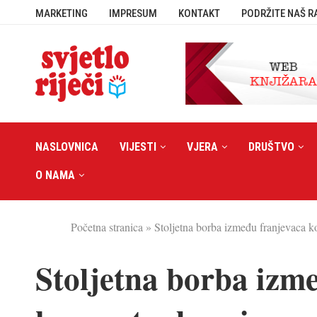
MARKETING
IMPRESUM
KONTAKT
PODRŽITE NAŠ R
NASLOVNICA
VIJESTI
VJERA
DRUŠTVO
O NAMA
Početna stranica
»
Stoljetna borba između franjevaca k
Stoljetna borba izm