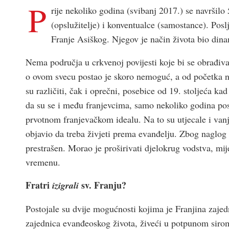
P
rije nekoliko godina (svibanj 2017.) se navrši
(opslužitelje) i konventualce (samostance). Poslj
Franje Asiškog. Njegov je način života bio dinami
Nema područja u crk­venoj povijesti koje bi se obrađival
o ovom svecu postao je skoro nemoguć, a od početka nij
su različiti, čak i oprečni, posebice od 19. stoljeća kad
da su se i među franjevcima, samo nekoliko godina posli
prvotnom franjevačkom idealu. Na to su utjecale i van
objavio da treba živjeti prema evanđelju. Zbog naglog p
prestrašen. Morao je proširivati djelokrug vodstva, mij
vremenu.
Fratri
sv. Franju?
izigrali
Postojale su dvije mogućnosti kojima je Franjina zaje
zajednica evanđeoskog života, živeći u potpunom sirom