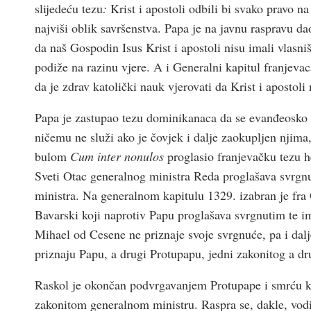
slijedeću tezu
:
Krist i apostoli odbili bi svako pravo na
najviši oblik savršenstva. Papa je na javnu raspravu da
da naš Gospodin Isus Krist i apostoli nisu imali vlasni
podiže na razinu vjere. A i Generalni kapitul franjevaca
da je zdrav katolički nauk vjerovati da Krist i apostoli
Papa je zastupao tezu dominikanaca da se evanđeosko si
ničemu ne služi ako je čovjek i dalje zaokupljen njima
bulom
Cum inter nonulos
proglasio franjevačku tezu h
Sveti Otac generalnog ministra Reda proglašava svrgnut
ministra. Na generalnom kapitulu 1329. izabran je fra
Bavarski koji naprotiv Papu proglašava svrgnutim te 
Mihael od Cesene ne priznaje svoje svrgnuće, pa i dalj
priznaju Papu, a drugi Protupapu, jedni zakonitog a dr
Raskol je okončan podvrgavanjem Protupape i smrću k
zakonitom generalnom ministru. Raspra se, dakle, vodi