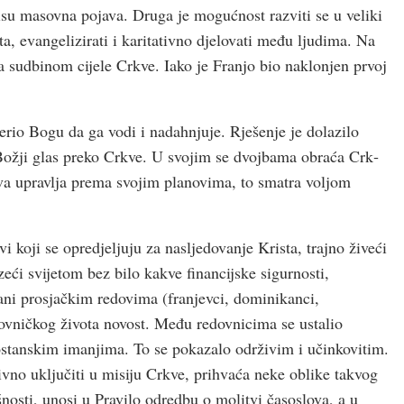
nisu masovna pojava. Druga je mogućnost razviti se u veliki
ata, evangelizirati i karitativno djelovati među ljudima. Na
sa sudbinom cijele Crk­ve. Iako je Franjo bio naklonjen prvoj
erio Bogu da ga vodi i nadahnjuje. Rješenje je dolazilo
ožji glas preko Crk­ve. U svojim se dvojbama obraća Crk­
k­va upravlja prema svojim planovima, to smatra voljom
i koji se opredjeljuju za nasljedovanje Krista, trajno živeći
ći svijetom bez bilo kakve financijske sigurnosti,
ani prosjačkim redovima (franjevci, dominikanci,
edovničkog života novost. Među redovnicima se ustalio
amostanskim imanjima. To se pokazalo održivim i učinkovitim.
ivno uključiti u misiju Crk­ve, prihvaća neke oblike takvog
osti, unosi u Pravilo odredbu o molitvi časoslova, a u