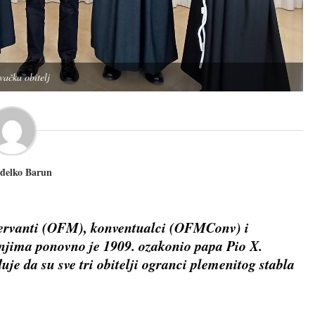
vačka obitelj
đelko Barun
servanti (OFM), konventualci (OFMConv) i
ima ponovno je 1909. ozakonio papa Pio X.
e da su sve tri obitelji ogranci plemenitog stabla