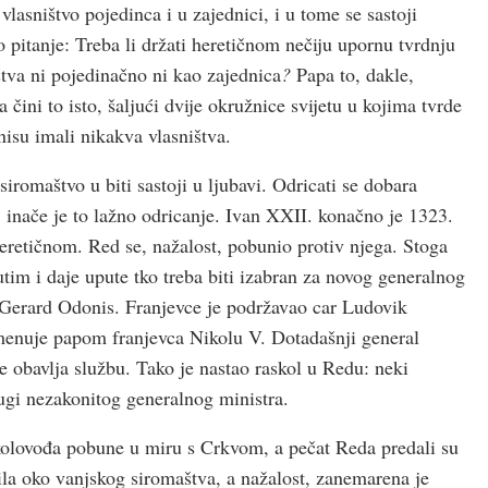
 vlasništvo pojedinca i u zajednici, i u tome se sastoji
o pitanje: Treba li držati heretičnom nečiju upornu tvrdnju
štva ni pojedinačno ni kao zajednica
?
Papa to, dakle,
 čini to isto, šaljući dvije okružnice svijetu u kojima tvrde
 nisu imali nikakva vlasništva.
romaštvo u biti sastoji u ljubavi. Odricati se dobara
, inače je to lažno odricanje. Ivan XXII. konačno je 1323.
eretičnom. Red se, nažalost, pobunio protiv njega. Stoga
im i daje upute tko treba biti izabran za novog generalnog
 Gerard Odonis. Franjevce je podržavao car Ludovik
imenuje papom franjevca Nikolu V. Dotadašnji general
e obavlja službu. Tako je nastao raskol u Redu: neki
ugi nezakonitog generalnog ministra.
olovođa pobune u miru s Crk­vom, a pečat Reda predali su
la oko vanjskog siromaštva, a nažalost, zanemarena je