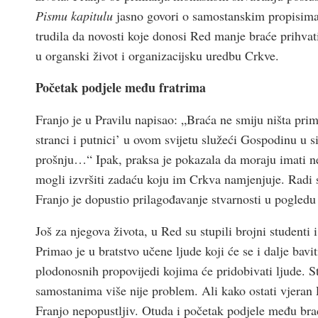
Pismu kapitulu
jasno govori o samostanskim propisima i 
trudila da novosti koje donosi Red manje braće prihvati
u organski život i organizacijsku uredbu Crk­ve.
Početak podjele među fratrima
Franjo je u Pravilu napisao: „Braća ne smiju ništa primi
stranci i putnici’ u ovom svijetu služeći Gospodinu u 
prošnju…“ Ipak, praksa je pokazala da moraju imati nek
mogli izvršiti zadaću koju im Crk­va namjenjuje. Radi 
Franjo je dopustio prilagođavanje stvarnosti u pogledu 
Još za njegova života, u Red su stupili brojni studenti 
Primao je u bratstvo učene ljude koji će se i dalje ba
plodonosnih propovijedi kojima će pridobivati ljude. St
samostanima više nije problem. Ali kako ostati vjeran 
Franjo nepopustljiv. Otuda i početak podjele među bra