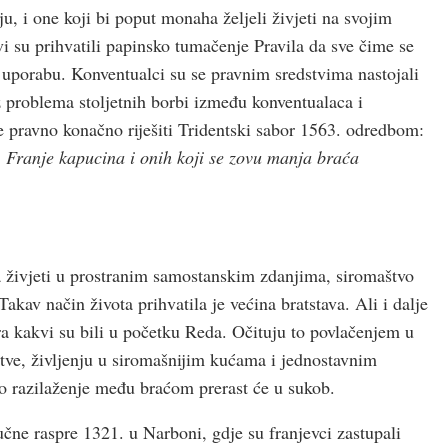
u, i one koji bi poput monaha željeli živjeti na svojim
i su prihvatili papinsko tumačenje Pravila da sve čime se
a uporabu. Konventualci su se pravnim sredstvima nastojali
rž problema stoljetnih borbi između konventualaca i
e pravno konačno riješiti Tridentski sabor 1563. odredbom:
. Franje kapucina i onih koji se zovu manja braća
 živjeti u prostranim samostanskim zdanjima, siromaštvo
akav način života prihvatila je većina bratstava. Ali i dalje
žara kakvi su bili u početku Reda. Očituju to povlačenjem u
tve, življenju u siromašnijim kućama i jednostavnim
kvo razilaženje među braćom prerast će u sukob.
učne raspre 1321. u Narboni, gdje su franjevci zastupali