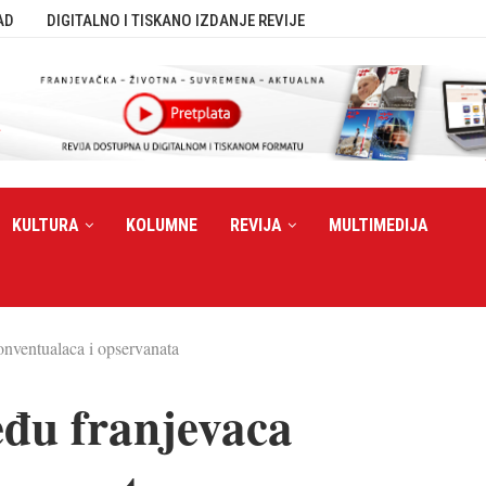
AD
DIGITALNO I TISKANO IZDANJE REVIJE
KULTURA
KOLUMNE
REVIJA
MULTIMEDIJA
onventualaca i opservanata
eđu franjevaca