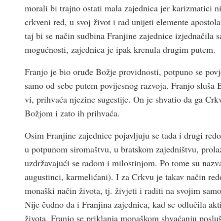
morali bi trajno ostati mala zajednica jer karizmatici 
crk­veni red, u svoj život i rad unijeti elemente apostol
taj bi se način sudbina Franjine zajednice izjednačila 
mogućnosti, zajednica je ipak krenula drugim putem.
Franjo je bio oruđe Božje providnosti, potpuno se povj
samo od sebe putem povijesnog razvoja. Franjo sluša B
vi, prihvaća njezine sugestije. On je shvatio da ga Cr
Božjom i zato ih prihvaća.
Osim Franjine zajednice pojavljuju se tada i drugi redov
u potpunom siromaštvu, u bratskom zajedništvu, prolaze
uzdržavajući se radom i milostinjom. Po tome su nazv
augustinci, karmelićani). I za Crk­vu je takav način r
monaški način života, tj. živjeti i raditi na svojim s
Nije čudno da i Franjina zajednica, kad se odlučila akt
života. Franjo se priklanja monaškom shvaćanju poslušn