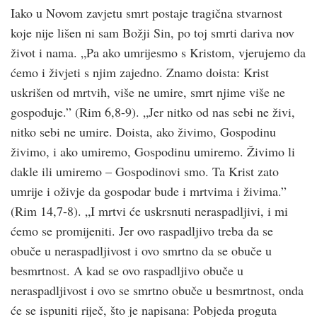
Iako u Novom zavjetu smrt postaje tragična stvarnost
koje nije lišen ni sam Božji Sin, po toj smrti dariva nov
život i nama. „Pa ako umrijesmo s Kristom, vjerujemo da
ćemo i živjeti s njim zajedno. Znamo doista: Krist
uskrišen od mrtvih, više ne umire, smrt njime više ne
gospoduje.” (Rim 6,8-9). „Jer nitko od nas sebi ne živi,
nitko sebi ne umire. Doista, ako živimo, Gospodinu
živimo, i ako umiremo, Gospodinu umiremo. Živimo li
dakle ili umiremo – Gospodinovi smo. Ta Krist zato
umrije i oživje da gospodar bude i mrtvima i živima.”
(Rim 14,7-8). „I mrtvi će uskrsnuti neraspadljivi, i mi
ćemo se promijeniti. Jer ovo raspadljivo treba da se
obuče u neraspadljivost i ovo smrtno da se obuče u
besmrtnost. A kad se ovo raspadljivo obuče u
neraspadljivost i ovo se smrtno obuče u besmrtnost, onda
će se ispuniti riječ, što je napisana: Pobjeda proguta