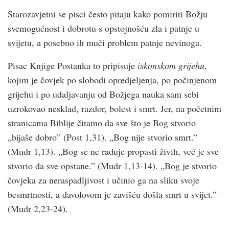
Starozavjetni se pisci često pitaju kako pomiriti Božju
svemogućnost i dobrotu s opstojnošću zla i patnje u
svijetu, a posebno ih muči problem patnje nevinoga.
Pisac Knjige Postanka to pripisuje
iskonskom grijehu
,
kojim je čovjek po slobodi opredjeljenja, po počinjenom
grijehu i po udaljavanju od Božjega nauka sam sebi
uzrokovao nesklad, razdor, bolest i smrt. Jer, na početnim
stranicama Biblije čitamo da sve što je Bog stvorio
„bijaše dobro” (Post 1,31). „Bog nije stvorio smrt.”
(Mudr 1,13). „Bog se ne raduje propasti živih, već je sve
stvorio da sve opstane.” (Mudr 1,13-14). „Bog je stvorio
čovjeka za neraspadljivost i učinio ga na sliku svoje
besmrtnosti, a đavolovom je zavišću došla smrt u svijet.”
(Mudr 2,23-24).