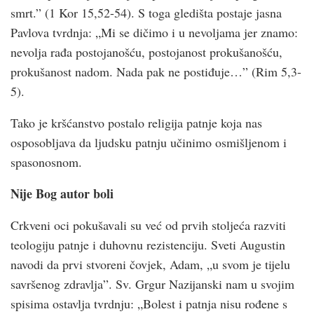
smrt.” (1 Kor 15,52-54). S toga gledišta postaje jasna
Pavlova tvrdnja: „Mi se dičimo i u nevoljama jer znamo:
nevolja rađa postojanošću, postojanost prokušanošću,
prokušanost nadom. Nada pak ne postiđuje…” (Rim 5,3-
5).
Tako je kršćanstvo postalo religija patnje koja nas
osposobljava da ljudsku patnju učinimo osmišljenom i
spasonosnom.
Nije Bog autor boli
Crkveni oci pokušavali su već od prvih stoljeća razviti
teologiju patnje i duhovnu rezistenciju. Sveti Augustin
navodi da prvi stvoreni čovjek, Adam, „u svom je tijelu
savršenog zdravlja”. Sv. Grgur Nazijanski nam u svojim
spisima ostavlja tvrdnju: „Bolest i patnja nisu rođene s