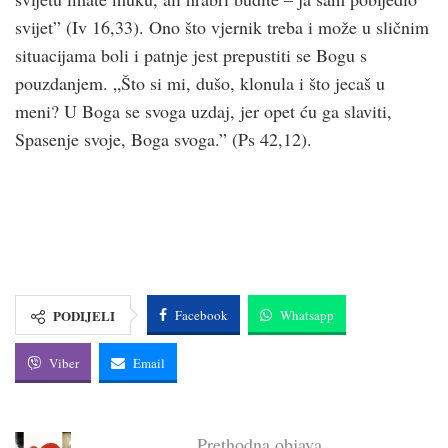
svijet” (Iv 16,33). Ono što vjernik treba i može u sličnim
situacijama boli i patnje jest prepustiti se Bogu s
pouzdanjem. „Što si mi, dušo, klonula i što jecaš u
meni? U Boga se svoga uzdaj, jer opet ću ga slaviti,
Spasenje svoje, Boga svoga.” (Ps 42,12).
PODIJELI
Facebook
Whatsapp
Viber
Email
Prethodna objava