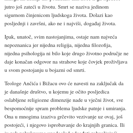
jutro još zateći u životu. Smrt se naziva jedinom
sigurnom činjenicom ljudskoga života. Dolazi kao
posljednji i završni, ako ne i najviši, događaj života.
Ipak, unatoč, svim nastojanjima, ostaje nam najveća
nepoznanica jer nijedna religija, nijedna filozofija,
nijedna psihologija ni bilo koje drugo životno područje ne
daje konačan odgovor na strahove koje čovjek proživljava
u svom postojanju u bojazni od smrti.
Teologe Ančića i Bižacu ovo će navesti na zaključak da
je današnje društvo, u kojemu je očito posljedica
oslabljene religiozne dimenzije nade u vječni život, sve
bespomoćnije spram problema ljudske patnje i umiranja.
Ona u mnogima izaziva grčevito vezivanje uz ovaj, još
postojeći, i njegovo isprobavanje do krajnjih granica. Ili
ju pak pokušavamo unedogled odgađati zahvaljujući