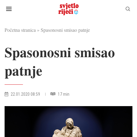
Početna stranica
»
Spasonosni smisao patnje
Spasonosni smisao
patnje
22.01.2020 08:59
17 min