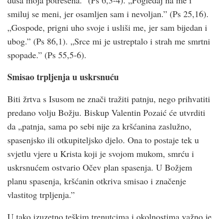
smiluj se meni, jer osamljen sam i nevoljan.” (Ps 25,16).
„Gospode, prigni uho svoje i usliši me, jer sam bijedan i
ubog.” (Ps 86,1). „Srce mi je ustreptalo i strah me smrtni
spopade.” (Ps 55,5-6).
Smisao trpljenja u uskrsnuću
Biti žrtva s Isusom ne znači tražiti patnju, nego prihvatiti
predano volju Božju. Biskup Valentin Pozaić će utvrditi
da „patnja, sama po sebi nije za kršćanina zaslužno,
spasenjsko ili otkupiteljsko djelo. Ona to postaje tek u
svjetlu vjere u Krista koji je svojom mukom, smrću i
uskrsnućem ostvario Očev plan spasenja. U Božjem
planu spasenja, kršćanin otkriva smisao i značenje
vlastitog trpljenja.”
U tako izuzetno teškim trenutcima i okolnostima važno je