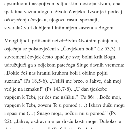
apsurdnom i nespojivom s ljudskim dostojanstvom, ona
ipak ima važnu ulogu u životu čovjeka. Izvor je i poticaj
očovječenju čovjeka, njegovu rastu, spoznaji,
stvaralaštvu i dubljem i intimnijem susretu s Bogom.
Mnogi ljudi, pritisnuti neizdrživim životnim patnjama,
osjećaju se poistovjećeni s „Čovjekom boli” (Iz 53,3). I
suvremeni čovjek često upućuje svoj bolni krik Bogu,
udružujući ga s odjekom patećega Sluge davnih vremena:
„Dokle ćeš nas hraniti kruhom boli i obilno pojiti
suzama” (Ps 18,5-6). „Usliši me brzo, o Jahve, dah moj
već je na izmaku!” (Ps 143,7-8). „U dan tjeskobe
vapijem k Tebi, jer ćeš me uslišiti.” (Ps 86). „Bože moj,
vapijem k Tebi, zovem Te u pomoć (…) Izbavi dušu moju
i spasi me (…) Snago moja, požuri mi u pomoć.” (Ps
22). „Jahve, ozdravi me jer dršću kosti moje. Duboko je
duša moja potresena.” (Ps 6,3-4). „Pogledaj na me i