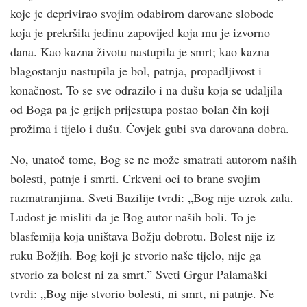
koje je deprivirao svojim odabirom darovane slobode
koja je prekršila jedinu zapovijed koja mu je izvorno
dana. Kao kazna životu nastupila je smrt; kao kazna
blagostanju nastupila je bol, patnja, propadljivost i
konačnost. To se sve odrazilo i na dušu koja se udaljila
od Boga pa je grijeh prijestupa postao bolan čin koji
prožima i tijelo i dušu. Čovjek gubi sva darovana dobra.
No, unatoč tome, Bog se ne može smatrati autorom naših
bolesti, patnje i smrti. Crkveni oci to brane svojim
razmatranjima. Sveti Bazilije tvrdi: „Bog nije uzrok zala.
Ludost je misliti da je Bog autor naših boli. To je
blasfemija koja uništava Božju dobrotu. Bolest nije iz
ruku Božjih. Bog koji je stvorio naše tijelo, nije ga
stvorio za bolest ni za smrt.” Sveti Grgur Palamaški
tvrdi: „Bog nije stvorio bolesti, ni smrt, ni patnje. Ne