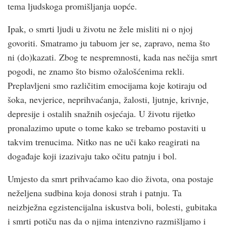
tema ljudskoga promišljanja uopće.
Ipak, o smrti ljudi u životu ne žele misliti ni o njoj
govoriti. Smatramo ju tabuom jer se, zapravo, nema što
ni (do)kazati. Zbog te nespremnosti, kada nas nečija smrt
pogodi, ne znamo što bismo ožalošćenima rekli.
Preplavljeni smo različitim emocijama koje kotiraju od
šoka, nevjerice, neprihvaćanja, žalosti, ljutnje, krivnje,
depresije i ostalih snažnih osjećaja. U životu rijetko
pronalazimo upute o tome kako se trebamo postaviti u
takvim trenucima. Nitko nas ne uči kako reagirati na
događaje koji izazivaju tako očitu patnju i bol.
Umjesto da smrt prihvaćamo kao dio života, ona postaje
neželjena sudbina koja donosi strah i patnju. Ta
neizbježna egzistencijalna iskustva boli, bolesti, gubitaka
i smrti potiču nas da o njima intenzivno razmišljamo i