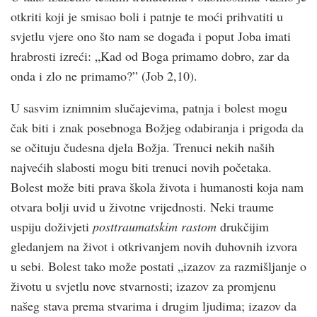
otkriti koji je smisao boli i patnje te moći prihvatiti u
svjetlu vjere ono što nam se događa i poput Joba imati
hrabrosti izreći: „Kad od Boga primamo dobro, zar da
onda i zlo ne primamo?” (Job 2,10).
U sasvim iznimnim slučajevima, patnja i bolest mogu
čak biti i znak posebnoga Božjeg odabiranja i prigoda da
se očituju čudesna djela Božja. Trenuci nekih naših
najvećih slabosti mogu biti trenuci novih početaka.
Bolest može biti prava škola života i humanosti koja nam
otvara bolji uvid u životne vrijednosti. Neki traume
uspiju doživjeti
posttraumatskim rastom
drukčijim
gledanjem na život i otkrivanjem novih duhovnih izvora
u sebi. Bolest tako može postati „izazov za razmišljanje o
životu u svjetlu nove stvarnosti; izazov za promjenu
našeg stava prema stvarima i drugim ljudima; izazov da