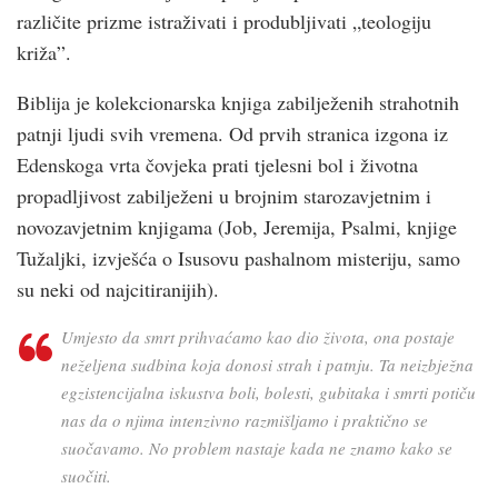
različite prizme istraživati i produbljivati „teologiju
križa”.
Biblija je kolekcionarska knjiga zabilježenih strahotnih
patnji ljudi svih vremena. Od prvih stranica izgona iz
Edenskoga vrta čovjeka prati tjelesni bol i životna
propadljivost zabilježeni u brojnim starozavjetnim i
novozavjetnim knjigama (Job, Jeremija, Psalmi, knjige
Tužaljki, izvješća o Isusovu pashalnom misteriju, samo
su neki od najcitiranijih).
Umjesto da smrt prihvaćamo kao dio života, ona postaje
neželjena sudbina koja donosi strah i patnju. Ta neizbježna
egzistencijalna iskustva boli, bolesti, gubitaka i smrti potiču
nas da o njima intenzivno razmišljamo i praktično se
suočavamo. No problem nastaje kada ne znamo kako se
suočiti.