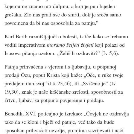
kojemu ne znamo niti duljinu, a koji je pun bijede i
grešaka. Zlo nas prati sve do smrti, dok je sreća samo
povremena da bi nas osposobila za patnju.”
Karl Barth razmišljajući o bolesti, ističe kako se trebamo
voditi imperativom
moramo željeti živjeti
koji polazi od
Isusova pitanja uzetom: „Želiš li ozdraviti?” (Iv 5,6).
Patnja prihvaćena s vjerom i s ljubavlju, u potpunoj
predaji Ocu, poput Krista koji kaže: „Oče, u ruke tvoje
predajem duh svoj” (Lk 23,46), ili „Svršeno je” (Iv
19,30), znak je naše kršćanske zrelosti, sposobnosti za
žrtvu, ljubav, za potpuno povjerenje i predaju.
Benedikt XVI. poticajno je izrekao: „Čovjek ne ozdravlja
tako da se kloni i bježi od patnje, već tako da bude
sposoban prihvaćati nevolje, po njima sazrijevati i naći