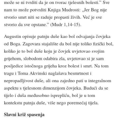
može se ni tvrditi da je on tvorac tjelesnih bolesti.” Sve
nam to može potvrditi Knjiga Mudrosti: „Jer Bog nije
stvorio smrt niti se raduje propasti živih. Već je sve
stvorio da sve opstane.” (Mudr 1,14-15).
Augustin opisuje patnju duše kao bol odvajanja čovjeka
od Boga. Zagovara stajalište da bol nije toliko fizički bol,
koliko je to bol duše koju je čovjek uvjetovao svojim
grijehom, slobodom odabira zla, uvjetovao si je sam
posljedice istočnoga grijeha kroz bolest i smrt. Na tom
tragu i Toma Akvinski naglašava besmrtnost i
nepropadljivost duše, ali ona zajedno pati u integralnom
aspektu s tjelesnom dimenzijom čovjeka. Budući da se
tijelo i duša međusobno isprepliću, bol je u tom
kontekstu patnja duše, više nego poremećaj tijela.
Slavni križ spasenja