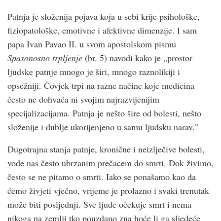
Patnja je složenija pojava koja u sebi krije psihološke,
fiziopatološke, emotivne i afektivne dimenzije. I sam
papa Ivan Pavao II. u svom apostolskom pismu
Spasonosno trpljenje
(br. 5) navodi kako je „prostor
ljudske patnje mnogo je širi, mnogo raznolikiji i
opsežniji. Čovjek trpi na razne načine koje medicina
često ne dohvaća ni svojim najrazvijenijim
specijalizacijama. Patnja je nešto šire od bolesti, nešto
složenije i dublje ukorijenjeno u samu ljudsku narav.”
Dugotrajna stanja patnje, kronične i neizlječive bolesti,
vode nas često ubrzanim prečacem do smrti. Dok živimo,
često se ne pitamo o smrti. Iako se ponašamo kao da
ćemo živjeti vječno, vrijeme je prolazno i svaki trenutak
može biti posljednji. Sve ljude očekuje smrt i nema
nikoga na zemlji tko pouzdano zna hoće li ga sljedeće