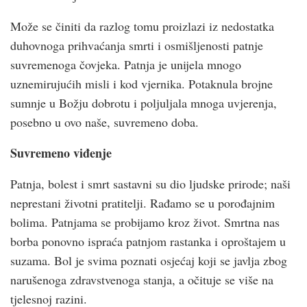
Može se činiti da razlog tomu proizlazi iz nedostatka
duhovnoga prihvaćanja smrti i osmišljenosti patnje
suvremenoga čovjeka. Patnja je unijela mnogo
uznemirujućih misli i kod vjernika. Potaknula brojne
sumnje u Božju dobrotu i poljuljala mnoga uvjerenja,
posebno u ovo naše, suvremeno doba.
Suvremeno viđenje
Patnja, bolest i smrt sastavni su dio ljudske prirode; naši
neprestani životni pratitelji. Rađamo se u porođajnim
bolima. Patnjama se probijamo kroz život. Smrtna nas
borba ponovno ispraća patnjom rastanka i oproštajem u
suzama. Bol je svima poznati osjećaj koji se javlja zbog
narušenoga zdravstvenoga stanja, a očituje se više na
tjelesnoj razini.