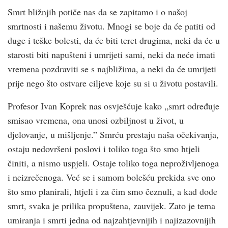
Smrt bližnjih potiče nas da se zapitamo i o našoj
smrtnosti i našemu životu. Mnogi se boje da će patiti od
duge i teške bolesti, da će biti teret drugima, neki da će u
starosti biti napušteni i umrijeti sami, neki da neće imati
vremena pozdraviti se s najbližima, a neki da će umrijeti
prije nego što ostvare ciljeve koje su si u životu postavili.
Profesor Ivan Koprek nas osvješćuje kako „smrt određuje
smisao vremena, ona unosi ozbiljnost u život, u
djelovanje, u mišljenje.” Smrću prestaju naša očekivanja,
ostaju nedovršeni poslovi i toliko toga što smo htjeli
činiti, a nismo uspjeli. Ostaje toliko toga neproživljenoga
i neizrečenoga. Već se i samom bolešću prekida sve ono
što smo planirali, htjeli i za čim smo čeznuli, a kad dođe
smrt, svaka je prilika propuštena, zauvijek. Zato je tema
umiranja i smrti jedna od najzahtjevnijih i najizazovnijih