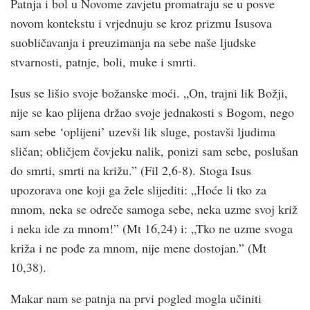
Patnja i bol u Novome zavjetu promatraju se u posve
novom kontekstu i vrjednuju se kroz prizmu Isusova
suobličavanja i preuzimanja na sebe naše ljudske
stvarnosti, patnje, boli, muke i smrti.
Isus se lišio svoje božanske moći. „On, trajni lik Božji,
nije se kao plijena držao svoje jednakosti s Bogom, nego
sam sebe ‘oplijeni’ uzevši lik sluge, postavši ljudima
sličan; obličjem čovjeku nalik, ponizi sam sebe, poslušan
do smrti, smrti na križu.” (Fil 2,6-8). Stoga Isus
upozorava one koji ga žele slijediti: „Hoće li tko za
mnom, neka se odreče samoga sebe, neka uzme svoj križ
i neka ide za mnom!” (Mt 16,24) i: „Tko ne uzme svoga
križa i ne pođe za mnom, nije mene dostojan.” (Mt
10,38).
Makar nam se patnja na prvi pogled mogla učiniti