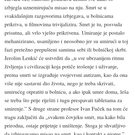
izbjegla uznemirujuću misao na nju. Smrt se u
svakidašnjim razgovorima izbjegava, u bolnicama
prikriva, u filmovima trivijalizira. Smrt je tu, posvuda
prisutna, ali vrlo vješto prikrivena. Umiranje je postalo
mehanizirano, usamljeno i neosobno jer su umirući u toj
fazi pretežno prepušteni samima sebi ili bolničkoj skrbi.
Jerolim Lenkić će ustvrditi da „u sve ubrzanijem ritmu
življenja i civilizaciji koja potiče trošenje i uživanje,
prema smrti se izgrađuje svojevrsni autizam, kao da ona
više nije sastavni dio života, nego je treba skrivati,
umirućeg otpratiti u bolnicu, a ako ipak umre doma, leša
se treba što prije riješiti i tugu prespavati tabletama za
smirenje.” S druge strane profesor Ivan Fuček na tom će
tragu zaključiti da „svakom čovjeku smrt, ma kako bila
prirodna, ostaje prijetnje i uništenje. Stoga je shvatljivo
da izbjegavamo misao na smrt, kao i kontakt s njome.”