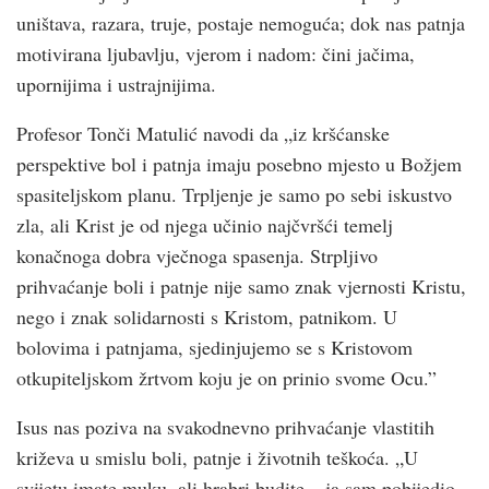
uništava, razara, truje, postaje nemoguća; dok nas patnja
motivirana ljubavlju, vjerom i nadom: čini jačima,
upornijima i ustrajnijima.
Profesor Tonči Matulić navodi da „iz kršćanske
perspektive bol i patnja imaju posebno mjesto u Božjem
spasiteljskom planu. Trpljenje je samo po sebi iskustvo
zla, ali Krist je od njega učinio najčvršći temelj
konačnoga dobra vječnoga spasenja. Strpljivo
prihvaćanje boli i patnje nije samo znak vjernosti Kristu,
nego i znak solidarnosti s Kristom, patnikom. U
bolovima i patnjama, sjedinjujemo se s Kristovom
otkupiteljskom žrtvom koju je on prinio svome Ocu.”
Isus nas poziva na svakodnevno prihvaćanje vlastitih
križeva u smislu boli, patnje i životnih teškoća. „U
svijetu imate muku, ali hrabri budite – ja sam pobijedio