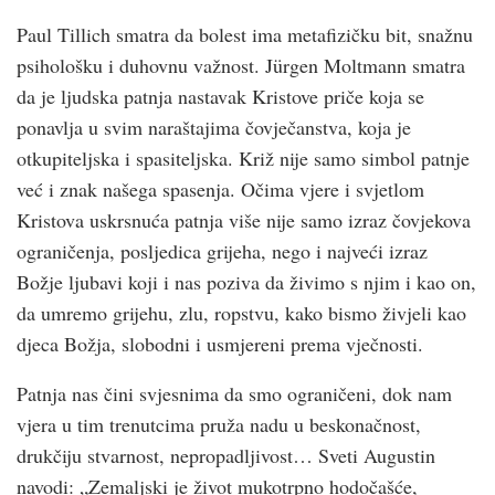
Paul Tillich smatra da bolest ima metafizičku bit, snažnu
psihološku i duhovnu važnost. Jürgen Moltmann smatra
da je ljudska patnja nastavak Kristove priče koja se
ponavlja u svim naraštajima čovječanstva, koja je
otkupiteljska i spasiteljska. Križ nije samo simbol patnje
već i znak našega spasenja. Očima vjere i svjetlom
Kristova uskrsnuća patnja više nije samo izraz čovjekova
ograničenja, posljedica grijeha, nego i najveći izraz
Božje ljubavi koji i nas poziva da živimo s njim i kao on,
da umremo grijehu, zlu, ropstvu, kako bismo živjeli kao
djeca Božja, slobodni i usmjereni prema vječnosti.
Patnja nas čini svjesnima da smo ograničeni, dok nam
vjera u tim trenutcima pruža nadu u beskonačnost,
drukčiju stvarnost, nepropadljivost… Sveti Augustin
navodi: „Zemaljski je život mukotrpno hodočašće,