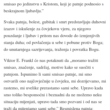
smisao po jedinstvu s Kristom, koji je patnje podnosio s
beskrajnom ljubavlju.”
Svaka patnja, bolest, gubitak i smrt predstavljaju duhovni
izazov i iskušenje za čovjekovu vjeru, za njegovo
pouzdanje i ljubav i pritom nas dovode do izmjenjivih
stanja duha; od povlačenja u sebe i pobune protiv Boga;
do unutarnjega sazrijevanja, traženja i povratka Bogu.
Viktor E. Frankl će nas potaknuti da „moramo tražiti
smisao, značenje, sadržaj, motive kako se suočiti s
patnjom. Ispunimo li sami smisao patnje, mi smo
ostvarili ono najčovječnije u čovjeku, mi dozrijevamo, mi
rastemo, mi uvelike prerastamo sami sebe. Upravo kada
smo toliko bespomoćni i beznadni da ne možemo neku
situaciju mijenjati, upravo tada smo pozvani i od nas se
traži da mijenjamo sami sebe.” Besmislena patnja: