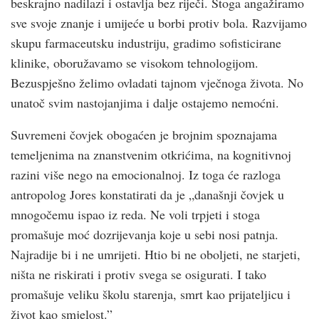
beskrajno nadilazi i ostavlja bez riječi. Stoga angažiramo
sve svoje znanje i umijeće u borbi protiv bola. Razvijamo
skupu farmaceutsku industriju, gradimo sofisticirane
klinike, oboružavamo se visokom tehnologijom.
Bezuspješno želimo ovladati tajnom vječnoga života. No
unatoč svim nastojanjima i dalje ostajemo nemoćni.
Suvremeni čovjek obogaćen je brojnim spoznajama
temeljenima na znanstvenim otkrićima, na kognitivnoj
razini više nego na emocionalnoj. Iz toga će razloga
antropolog Jores konstatirati da je „današnji čovjek u
mnogočemu ispao iz reda. Ne voli trpjeti i stoga
promašuje moć dozrijevanja koje u sebi nosi patnja.
Najradije bi i ne umrijeti. Htio bi ne oboljeti, ne starjeti,
ništa ne riskirati i protiv svega se osigurati. I tako
promašuje veliku školu starenja, smrt kao prijateljicu i
život kao smjelost.”