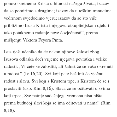
ponovo sretnemo Krista u bitnosti našega života; izazov
da se pomirimo s drugima; izazov da u teškim trenucima
vedrinom svjedočimo vjeru; izazov da se što više
približimo Isusu Kristu i njegovu otkupiteljskom djelu i
tako potaknemo rađanje nove čovječnosti”, prema
mišljenju Viktora Feyora Pinta.
Isus tješi učenike da će nakon njihove žalosti zbog
Isusova odlaska doći vrijeme njegova povratka i velike
radosti. „Vi ćete se žalostiti, ali žalost će se vaša okrenuti
u radost.” (Iv 16,20). Svi koji pate baštinit će vječnu
radost i slavu. Svi koji s Kristom trpe, s Kristom će se i
proslaviti (usp. Rim 8,16). Slava će se očitovati u svima
koji trpe: „Sve patnje sadašnjega vremena nisu ništa
prema budućoj slavi koja se ima očitovati u nama” (Rim
8,18).