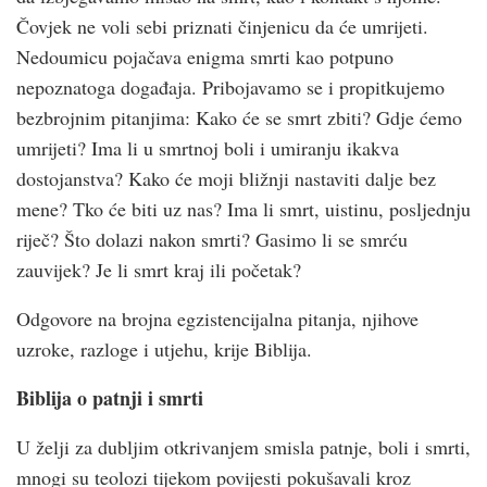
Čovjek ne voli sebi priznati činjenicu da će umrijeti.
Nedoumicu pojačava enigma smrti kao potpuno
nepoznatoga događaja. Pribojavamo se i propitkujemo
bezbrojnim pitanjima: Kako će se smrt zbiti? Gdje ćemo
umrijeti? Ima li u smrtnoj boli i umiranju ikakva
dostojanstva? Kako će moji bližnji nastaviti dalje bez
mene? Tko će biti uz nas? Ima li smrt, uistinu, posljednju
riječ? Što dolazi nakon smrti? Gasimo li se smrću
zauvijek? Je li smrt kraj ili početak?
Odgovore na brojna egzistencijalna pitanja, njihove
uzroke, razloge i utjehu, krije Biblija.
Biblija o patnji i smrti
U želji za dubljim otkrivanjem smisla patnje, boli i smrti,
mnogi su teolozi tijekom povijesti pokušavali kroz