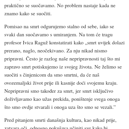
praktično se suočavamo. No problem nastaje kada ne
znamo kako se suočiti.
Pomisao na smrt odgurujemo stalno od sebe, iako se
svaki dan suočavamo s umiranjem. Na tom će tragu
profesor Ivica Raguž konstatirati kako „smrt uvijek dolazi
prerano, naglo, neočekivano. Za nju nikad nismo
pripravni. Često je razlog naše nepripravnosti taj što mi
zapravo smrt potiskujemo iz svojeg života. Ne želimo se
suočiti s činjenicom da smo smrtni, da će naš
ovozemaljski život prije ili kasnije doći svojemu kraju.
Nepripravni smo također za smrt, jer smrt isključivo
doživljavamo kao užas prekida, poništenje svega onoga
što smo ovdje stvarali i onoga uza što smo se vezali.”
Pred pitanjem smrti današnja kultura, kao nikad prije,
zatvara oči, odnosno pokušava učiniti sve kako bi