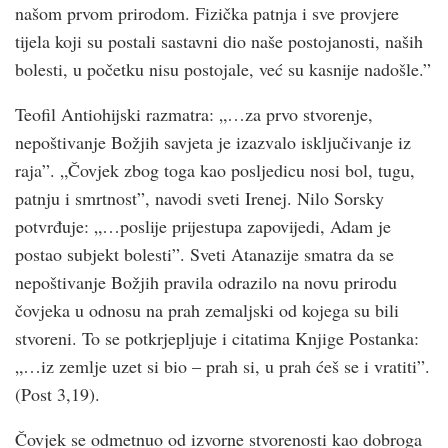
našom prvom prirodom. Fizička patnja i sve provjere
tijela koji su postali sastavni dio naše postojanosti, naših
bolesti, u početku nisu postojale, već su kasnije nadošle.”
Teofil Antiohijski razmatra: „…za prvo stvorenje,
nepoštivanje Božjih savjeta je izazvalo isključivanje iz
raja”. „Čovjek zbog toga kao posljedicu nosi bol, tugu,
patnju i smrtnost”, navodi sveti Irenej. Nilo Sorsky
potvrđuje: „…poslije prijestupa zapovijedi, Adam je
postao subjekt bolesti”. Sveti Atanazije smatra da se
nepoštivanje Božjih pravila odrazilo na novu prirodu
čovjeka u odnosu na prah zemaljski od kojega su bili
stvoreni. To se potkrjepljuje i citatima Knjige Postanka:
„…iz zemlje uzet si bio – prah si, u prah ćeš se i vratiti”.
(Post 3,19).
Čovjek se odmetnuo od izvorne stvorenosti kao dobroga