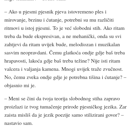
– Ako u pjesmi pjesnik pjeva istovremeno ples i
mirovanje, brzinu i ćutanje, potrebni su mu različiti
ritmovi u istoj pjesmi. To je već slobodni stih. Ako ritam
treba da bude ekspresivan, a ne mehanički, onda su svi
zahtjevi da ritam uvijek bude, melodiozan i muzikalan
sasvim neopravdani. Čemu glatkoća ondje gdje baš treba
hrapavosti, lakoća gdje baš treba težine? Nije isti ritam
valcera i valjanja kamena. Mnogi uvijek traže zvučnost.
No, čemu zveka ondje gdje je potrebna tišina i ćutanje? –
objasnio mi je.
– Meni se čini da tvoja teorija slobodnog stiha zapravo
proizlazi iz tvog tumačenje prirode pjesničkog jezika. Zar
zaista misliš da je jezik poezije samo stilizirani govor? –
nastavio sam.