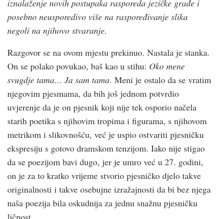
iznalaženje novih postupaka rasporeda jezičke građe i
posebno neusporedivo više na raspoređivanje slika
negoli na njihovo stvaranje.
Razgovor se na ovom mjestu prekinuo. Nastala je stanka.
On se polako povukao, baš kao u stihu:
Oko mene
svugdje tama… Ja sam tama
. Meni je ostalo da se vratim
njegovim pjesmama, da bih još jednom potvrdio
uvjerenje da je on pjesnik koji nije tek osporio načela
starih poetika s njihovim tropima i figurama, s njihovom
metrikom i slikovnošću, već je uspio ostvariti pjesničku
ekspresiju s gotovo dramskom tenzijom. Iako nije stigao
da se poezijom bavi dugo, jer je umro već u 27. godini,
on je za to kratko vrijeme stvorio pjesničko djelo takve
originalnosti i takve osebujne izražajnosti da bi bez njega
naša poezija bila oskudnija za jednu snažnu pjesničku
ličnost.