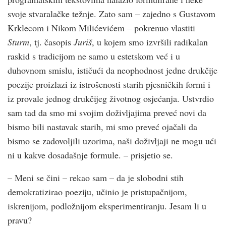
svoje stvaralačke težnje. Zato sam – zajedno s Gustavom
Krklecom i Nikom Milićevićem – pokrenuo vlastiti
Sturm
, tj. časopis
Juriš
, u kojem smo izvršili radikalan
raskid s tradicijom ne samo u estetskom već i u
duhovnom smislu, ističući da neophodnost jedne drukčije
poezije proizlazi iz istrošenosti starih pjesničkih formi i
iz provale jednog drukčijeg životnog osjećanja. Ustvrdio
sam tad da smo mi svojim doživljajima preveć novi da
bismo bili nastavak starih, mi smo preveć ojačali da
bismo se zadovoljili uzorima, naši doživljaji ne mogu ući
ni u kakve dosadašnje formule. – prisjetio se.
– Meni se čini – rekao sam – da je slobodni stih
demokratizirao poeziju, učinio je pristupačnijom,
iskrenijom, podložnijom eksperimentiranju. Jesam li u
pravu?