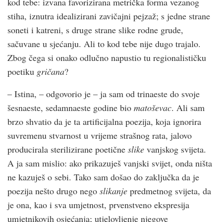
kod tebe: izvana favorizirana metrička forma vezanog
stiha, iznutra idealizirani zavičajni pejzaž; s jedne strane
soneti i katreni, s druge strane slike rodne grude,
sačuvane u sjećanju. Ali to kod tebe nije dugo trajalo.
Zbog čega si onako odlučno napustio tu regionalističku
poetiku
gričana
?
– Istina, – odgovorio je – ja sam od trinaeste do svoje
šesnaeste, sedamnaeste godine bio
matoševac
. Ali sam
brzo shvatio da je ta artificijalna poezija, koja ignorira
suvremenu stvarnost u vrijeme strašnog rata, jalovo
producirala sterilizirane poetične
slike
vanjskog svijeta.
A ja sam mislio: ako prikazuješ vanjski svijet, onda ništa
ne kazuješ o sebi. Tako sam došao do zaključka da je
poezija nešto drugo nego
slikanje
predmetnog svijeta, da
je ona, kao i sva umjetnost, prvenstveno ekspresija
umjetnikovih osjećanja; utjelovljenje njegove