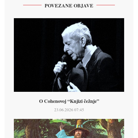
POVEZANE OBJAVE
O Cohenovoj “Knjizi čežnje”
23.06.2026 07:45