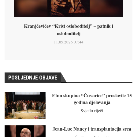
Kranjčevićev “Krist osloboditelj” – patnik i
osloboditelj
11.05.2026 07:44
POSLJEDNJE OBJAVE
Etno skupina “Čuvarice” proslavile 15
godina djelovanja
Svjetlo riječi
Jean-Luc Nancy i transplantacija srca