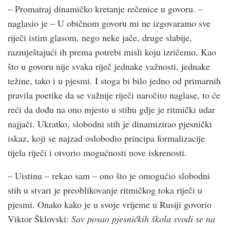
– Promatraj dinamičko kretanje rečenice u govoru. –
naglasio je – U običnom govoru mi ne izgovaramo sve
riječi istim glasom, nego neke jače, druge slabije,
razmještajući ih prema potrebi misli koju izričemo. Kao
što u govoru nije svaka riječ jednake važnosti, jednake
težine, tako i u pjesmi. I stoga bi bilo jedno od primarnih
pravila poetike da se važnije riječi naročito naglase, to će
reći da dođu na ono mjesto u stihu gdje je ritmički udar
najjači. Ukratko, slobodni stih je dinamizirao pjesnički
iskaz, koji se najzad oslobodio principa formalizacije
tijela riječi i otvorio mogućnosti nove iskrenosti.
– Uistinu – rekao sam – ono što je omogućio slobodni
stih u stvari je preoblikovanje ritmičkog toka riječi u
pjesmi. Onako kako je u svoje vrijeme u Rusiji govorio
Viktor Šklovski:
Sav posao pjesničkih škola svodi se na