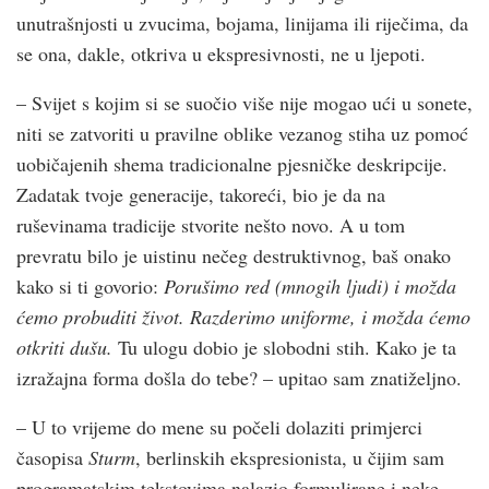
unutrašnjosti u zvucima, bojama, linijama ili riječima, da
se ona, dakle, otkriva u ekspresivnosti, ne u ljepoti.
– Svijet s kojim si se suočio više nije mogao ući u sonete,
niti se zatvoriti u pravilne oblike vezanog stiha uz pomoć
uobičajenih shema tradicionalne pjesničke deskripcije.
Zadatak tvoje generacije, takoreći, bio je da na
ruševinama tradicije stvorite nešto novo. A u tom
prevratu bilo je uistinu nečeg destruktivnog, baš onako
kako si ti govorio:
Porušimo red (mnogih ljudi) i možda
ćemo probuditi život. Razderimo uniforme, i možda ćemo
otkriti dušu.
Tu ulogu dobio je slobodni stih. Kako je ta
izražajna forma došla do tebe? – upitao sam znatiželjno.
– U to vrijeme do mene su počeli dolaziti primjerci
časopisa
Sturm
, berlinskih ekspresionista, u čijim sam
programatskim tekstovima nalazio formulirane i neke