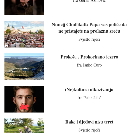
fra Goran Azinović
Nuncij Chullikatt: Papa vas potiče da
ne pristajete na prolaznu sreću
Svjetlo riječi
Prokoš… Prokockano jezero
fra Janko Ćuro
(Ne)kultura otkazivanja
fra Petar Jeleč
Bake i djedovi nisu teret
Svjetlo riječi