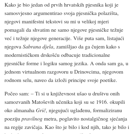
Kako je bio jedan od prvih hrvatskih pjesnika koji je
samosvjesno argumentirao svoja pjesnička polazišta,
njegovi manifestni tekstovi su mi u velikoj mjeri
pomagali da shvatim ne samo njegove pjesničke težnje
već i težnje njegove generacije. Više puta sam, listajući
njegova
Sabrana djela
, zamišljao da ga čujem kako s
modernističkom drskošću odbacuje tradicionalne
pjesničke forme i logiku samog jezika. A onda sam ga, u
jednom virtualnom razgovoru u Drinovcima, njegovom
rodnom selu, naveo da izloži principe svoje poetike.
Počeo sam: – Ti si u književnost ušao u društvu onih
samozvanih Matoševih učenika koji su se 1916. okupili
oko almanaha
Grič
, njegujući uglađenu, formaliziranu
poeziju
pravilnog
metra, poglavito nostalgičnog sjećanja
na regije zavičaja. Kao što je bilo i kod njih, tako je bilo i