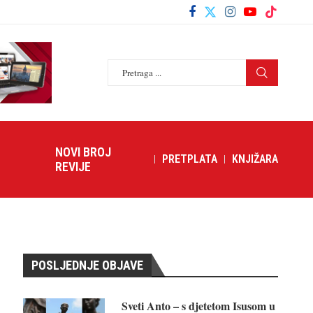
NOVI BROJ
PRETPLATA
KNJIŽARA
REVIJE
POSLJEDNJE OBJAVE
Sveti Anto – s djetetom Isusom u