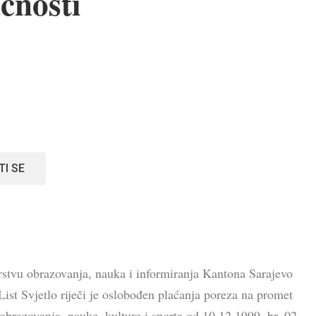
ćnosti
TI SE
tarstvu obrazovanja, nauka i informiranja Kantona Sarajevo
st Svjetlo riječi je oslobođen plaćanja poreza na promet
obrazovanja, nauke, kulture i sporta od 10.12.1999. br. 02-