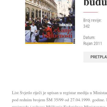
budu
Broj revije:
342
Datum:
Rujan 2011
PRETPLA
List Svjetlo riječi je upisan u registar medija u Minis
pod rednim brojem ŠM 35/99 od 27.04.1999. godine. Li
proizvoda i usluga: Mišljenje Federalnog Ministarstva 