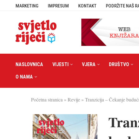
MARKETING
IMPRESUM
KONTAKT
PODRŽITE NAŠ R
NASLOVNICA
VIJESTI
VJERA
DRUŠTVO
O NAMA
Početna stranica
»
Revije
»
Tranzicija – Čekanje buduć
Tran