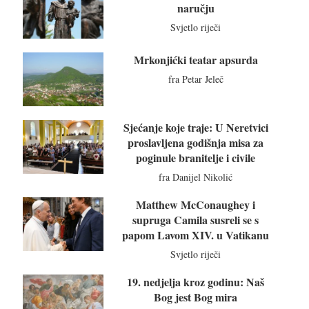
naručju
Svjetlo riječi
Mrkonjićki teatar apsurda
fra Petar Jeleč
Sjećanje koje traje: U Neretvici
proslavljena godišnja misa za
poginule branitelje i civile
fra Danijel Nikolić
Matthew McConaughey i
supruga Camila susreli se s
papom Lavom XIV. u Vatikanu
Svjetlo riječi
19. nedjelja kroz godinu: Naš
Bog jest Bog mira