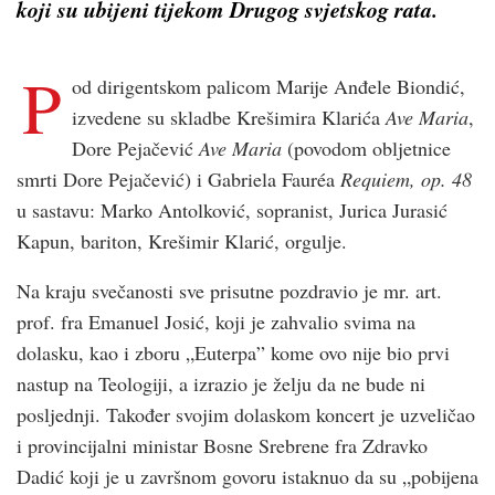
koji su ubijeni tijekom Drugog svjetskog rata.
P
od dirigentskom palicom Marije Anđele Biondić,
izvedene su skladbe Krešimira Klarića
Ave Maria
,
Dore Pejačević
Ave Maria
(povodom obljetnice
smrti Dore Pejačević) i Gabriela Fauréa
Requiem, op. 48
u sastavu: Marko Antolković, sopranist, Jurica Jurasić
Kapun, bariton, Krešimir Klarić, orgulje.
Na kraju svečanosti sve prisutne pozdravio je mr. art.
prof. fra Emanuel Josić, koji je zahvalio svima na
dolasku, kao i zboru „Euterpa” kome ovo nije bio prvi
nastup na Teologiji, a izrazio je želju da ne bude ni
posljednji. Također svojim dolaskom koncert je uzveličao
i provincijalni ministar Bosne Srebrene fra Zdravko
Dadić koji je u završnom govoru istaknuo da su „pobijena