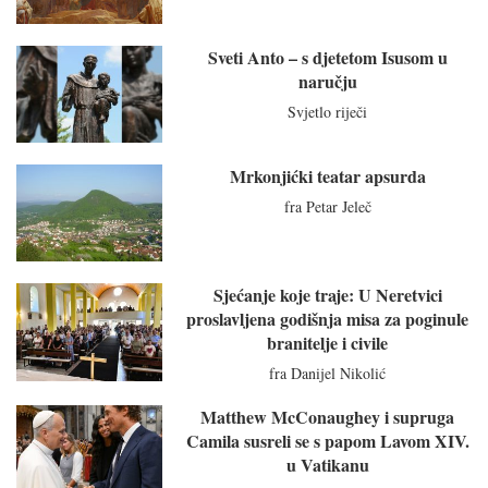
Sveti Anto – s djetetom Isusom u
naručju
Svjetlo riječi
Mrkonjićki teatar apsurda
fra Petar Jeleč
Sjećanje koje traje: U Neretvici
proslavljena godišnja misa za poginule
branitelje i civile
fra Danijel Nikolić
Matthew McConaughey i supruga
Camila susreli se s papom Lavom XIV.
u Vatikanu