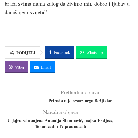
braća svima nama zalog da živimo mir, dobro i ljubav u
današnjem svijetu”.
PODIJELI
Facebook
Whatsapp
Viber
Email
Prethodna objava
Priroda nije resurs nego Božji dar
Naredna objava
U Jajcu sahranjena Antonija Šimunović, majka 10 djece,
46 unučadi i 19 praunučadi