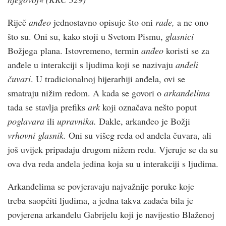
Riječ
anđeo
jednostavno opisuje što oni
rade,
a ne ono
što su. Oni su, kako stoji u Svetom Pismu,
glasnici
Božjega plana. Istovremeno, termin
anđeo
koristi se za
anđele u interakciji s ljudima koji se nazivaju
anđeli
čuvari
. U tradicionalnoj hijerarhiji anđela, ovi se
smatraju nižim redom. A kada se govori o
arkanđelima
tada se stavlja prefiks
ark
koji označava nešto poput
poglavara
ili
upravnika.
Dakle, arkanđeo je Božji
vrhovni glasnik.
Oni su višeg reda od anđela čuvara, ali
još uvijek pripadaju drugom nižem redu. Vjeruje se da su
ova dva reda anđela jedina koja su u interakciji s ljudima.
Arkanđelima se povjeravaju najvažnije poruke koje
treba saopćiti ljudima, a jedna takva zadaća bila je
povjerena arkanđelu Gabrijelu koji je navijestio Blaženoj