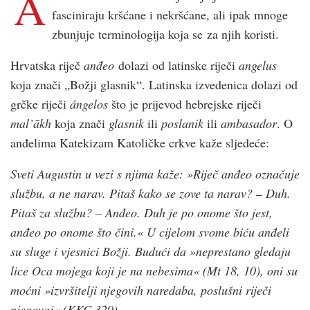
A
fasciniraju kršćane i nekršćane, ali ipak mnoge
zbunjuje terminologija koja se za njih koristi.
Hrvatska riječ
anđeo
dolazi od latinske riječi
angelus
koja znači „Božji glasnik“. Latinska izvedenica dolazi od
grčke riječi
ángelos
što je prijevod hebrejske riječi
mal’ākh
koja znači
glasnik
ili
poslanik
ili
ambasador
. O
anđelima Katekizam Katoličke crkve kaže sljedeće:
Sveti Augustin u vezi s njima kaže: »Riječ anđeo označuje
službu, a ne narav. Pitaš kako se zove ta narav? – Duh.
Pitaš za službu? – Anđeo. Duh je po onome što jest,
anđeo po onome što čini.« U cijelom svome biću anđeli
su sluge i vjesnici Božji. Budući da »neprestano gledaju
lice Oca mojega koji je na nebesima« (Mt 18, 10), oni su
moćni »izvršitelji njegovih naredaba, poslušni riječi
njegovoj« (KKC 329)