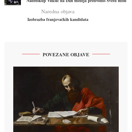
Nadbiskup Vukšić na Dan medija predvodio Svetu misu
Naredna objava
Izobrazba franjevačkih kandidata
POVEZANE OBJAVE