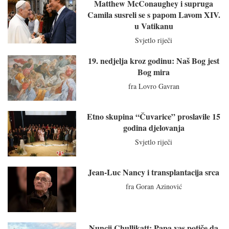
Matthew McConaughey i supruga
Camila susreli se s papom Lavom XIV.
u Vatikanu
Svjetlo riječi
19. nedjelja kroz godinu: Naš Bog jest
Bog mira
fra Lovro Gavran
Etno skupina “Čuvarice” proslavile 15
godina djelovanja
Svjetlo riječi
Jean-Luc Nancy i transplantacija srca
fra Goran Azinović
Nuncij Chullikatt: Papa vas potiče da