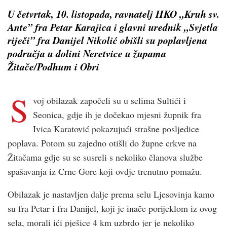
U četvrtak, 10. listopada, ravnatelj HKO „Kruh sv.
Ante” fra Petar Karajica i glavni urednik „Svjetla
riječi” fra Danijel Nikolić obišli su poplavljena
područja u dolini Neretvice u župama
Žitače/Podhum i Obri
S
voj obilazak započeli su u selima Sultići i
Seonica, gdje ih je dočekao mjesni župnik fra
Ivica Karatović pokazujući strašne posljedice
poplava. Potom su zajedno otišli do župne crkve na
Žitačama gdje su se susreli s nekoliko članova službe
spašavanja iz Crne Gore koji ovdje trenutno pomažu.
Obilazak je nastavljen dalje prema selu Ljesovinja kamo
su fra Petar i fra Danijel, koji je inače porijeklom iz ovog
sela, morali ići pješice 4 km uzbrdo jer je nekoliko