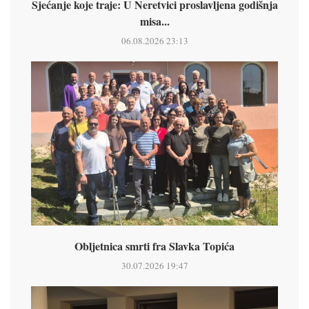
Sjećanje koje traje: U Neretvici proslavljena godišnja
misa...
06.08.2026 23:13
Obljetnica smrti fra Slavka Topića
30.07.2026 19:47