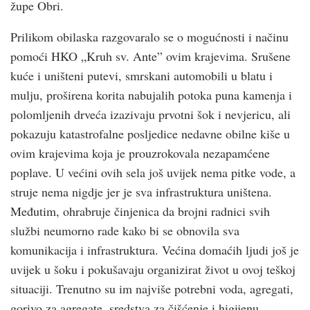
župe Obri.
Prilikom obilaska razgovaralo se o mogućnosti i načinu
pomoći HKO „Kruh sv. Ante” ovim krajevima. Srušene
kuće i uništeni putevi, smrskani automobili u blatu i
mulju, proširena korita nabujalih potoka puna kamenja i
polomljenih drveća izazivaju prvotni šok i nevjericu, ali
pokazuju katastrofalne posljedice nedavne obilne kiše u
ovim krajevima koja je prouzrokovala nezapamćene
poplave. U većini ovih sela još uvijek nema pitke vode, a
struje nema nigdje jer je sva infrastruktura uništena.
Međutim, ohrabruje činjenica da brojni radnici svih
službi neumorno rade kako bi se obnovila sva
komunikacija i infrastruktura. Većina domaćih ljudi još je
uvijek u šoku i pokušavaju organizirat život u ovoj teškoj
situaciji. Trenutno su im najviše potrebni voda, agregati,
gorivo za agregate, sredstva za čišćenje i higijenu.