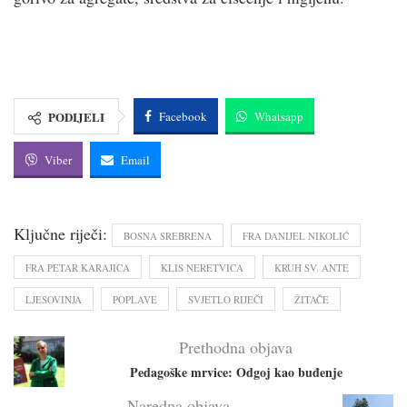
PODIJELI
Facebook
Whatsapp
Viber
Email
Ključne riječi:
BOSNA SREBRENA
FRA DANIJEL NIKOLIĆ
FRA PETAR KARAJICA
KLIS NERETVICA
KRUH SV. ANTE
LJESOVINJA
POPLAVE
SVJETLO RIJEČI
ŽITAČE
Prethodna objava
Pedagoške mrvice: Odgoj kao buđenje
Naredna objava