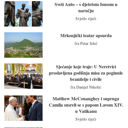
Sveti Anto – s djetetom Isusom u
naručju
Svjetlo riječi
Mrkonjićki teatar apsurda
fra Petar Jeleč
Sjećanje koje traje: U Neretvici
proslavljena godišnja misa za poginule
branitelje i civile
fra Danijel Nikolić
Matthew McConaughey i supruga
Camila susreli se s papom Lavom XIV.
u Vatikanu
Svjetlo riječi