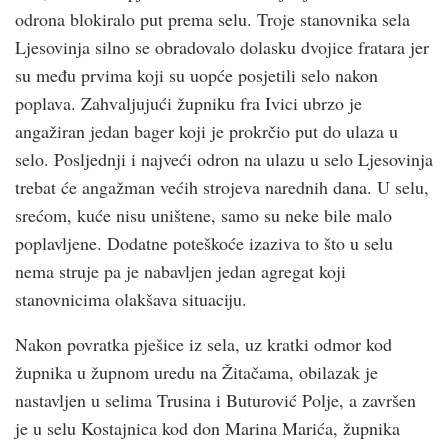
odrona blokiralo put prema selu. Troje stanovnika sela
Ljesovinja silno se obradovalo dolasku dvojice fratara jer
su među prvima koji su uopće posjetili selo nakon
poplava. Zahvaljujući župniku fra Ivici ubrzo je
angažiran jedan bager koji je prokrčio put do ulaza u
selo. Posljednji i najveći odron na ulazu u selo Ljesovinja
trebat će angažman većih strojeva narednih dana. U selu,
srećom, kuće nisu uništene, samo su neke bile malo
poplavljene. Dodatne poteškoće izaziva to što u selu
nema struje pa je nabavljen jedan agregat koji
stanovnicima olakšava situaciju.
Nakon povratka pješice iz sela, uz kratki odmor kod
župnika u župnom uredu na Žitačama, obilazak je
nastavljen u selima Trusina i Buturović Polje, a završen
je u selu Kostajnica kod don Marina Marića, župnika