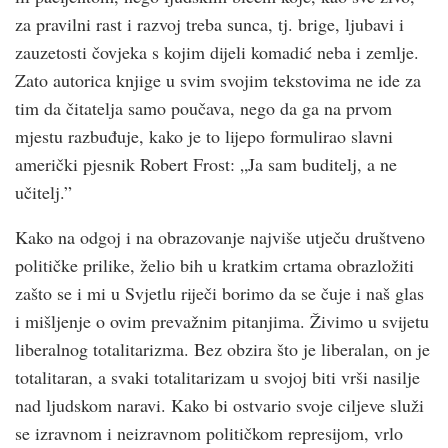
za pravilni rast i razvoj treba sunca, tj. brige, ljubavi i
zauzetosti čovjeka s kojim dijeli komadić neba i zemlje.
Zato autorica knjige u svim svojim tekstovima ne ide za
tim da čitatelja samo poučava, nego da ga na prvom
mjestu razbuđuje, kako je to lijepo formulirao slavni
američki pjesnik Robert Frost: „Ja sam buditelj, a ne
učitelj.”
Kako na odgoj i na obrazovanje najviše utječu društveno
političke prilike, želio bih u kratkim crtama obrazložiti
zašto se i mi u Svjetlu riječi borimo da se čuje i naš glas
i mišljenje o ovim prevažnim pitanjima. Živimo u svijetu
liberalnog totalitarizma. Bez obzira što je liberalan, on je
totalitaran, a svaki totalitarizam u svojoj biti vrši nasilje
nad ljudskom naravi. Kako bi ostvario svoje ciljeve služi
se izravnom i neizravnom političkom represijom, vrlo