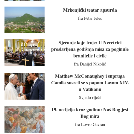
Mrkonjićki teatar apsurda
fra Petar Jeleč
Sjećanje koje traje: U Neretvici
proslavljena godišnja misa za poginule
branitelje i civile
fra Danijel Nikolić
Matthew McConaughey i supruga
Camila susreli se s papom Lavom XIV.
u Vatikanu
Svjetlo riječi
19. nedjelja kroz godinu: Naš Bog jest
Bog mira
fra Lovro Gavran