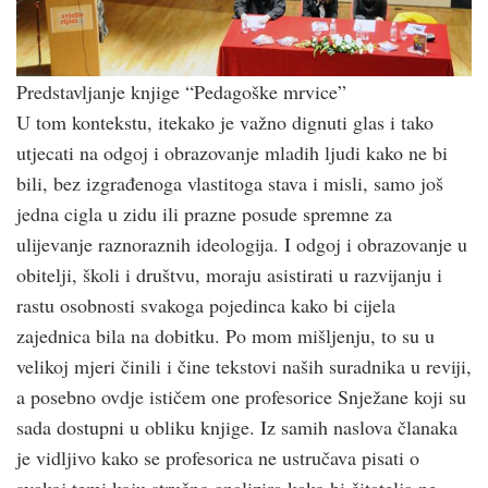
Predstavljanje knjige “Pedagoške mrvice”
U tom kontekstu, itekako je važno dignuti glas i tako
utjecati na odgoj i obrazovanje mladih ljudi kako ne bi
bili, bez izgrađenoga vlastitoga stava i misli, samo još
jedna cigla u zidu ili prazne posude spremne za
ulijevanje raznoraznih ideologija. I odgoj i obrazovanje u
obitelji, školi i društvu, moraju asistirati u razvijanju i
rastu osobnosti svakoga pojedinca kako bi cijela
zajednica bila na dobitku. Po mom mišljenju, to su u
velikoj mjeri činili i čine tekstovi naših suradnika u reviji,
a posebno ovdje ističem one profesorice Snježane koji su
sada dostupni u obliku knjige. Iz samih naslova članaka
je vidljivo kako se profesorica ne ustručava pisati o