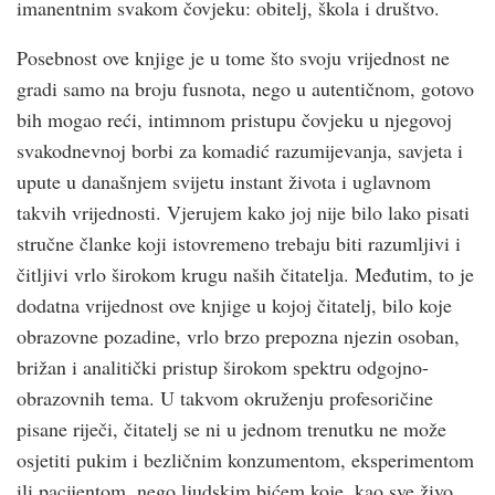
imanentnim svakom čovjeku: obitelj, škola i društvo.
Posebnost ove knjige je u tome što svoju vrijednost ne
gradi samo na broju fusnota, nego u autentičnom, gotovo
bih mogao reći, intimnom pristupu čovjeku u njegovoj
svakodnevnoj borbi za komadić razumijevanja, savjeta i
upute u današnjem svijetu instant života i uglavnom
takvih vrijednosti. Vjerujem kako joj nije bilo lako pisati
stručne članke koji istovremeno trebaju biti razumljivi i
čitljivi vrlo širokom krugu naših čitatelja. Međutim, to je
dodatna vrijednost ove knjige u kojoj čitatelj, bilo koje
obrazovne pozadine, vrlo brzo prepozna njezin osoban,
brižan i analitički pristup širokom spektru odgojno-
obrazovnih tema. U takvom okruženju profesoričine
pisane riječi, čitatelj se ni u jednom trenutku ne može
osjetiti pukim i bezličnim konzumentom, eksperimentom
ili pacijentom, nego ljudskim bićem koje, kao sve živo,