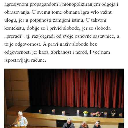
agresivnom propagandom i monopoliziranjem odgoja i
obrazovanja. U svemu tome obmana igra vrlo važnu
ulogu, jer u potpunosti zamijeni istinu. U takvom
kontekstu, dobije se i privid slobode, jer se sloboda
„preradi“, tj. raz(o)gradi od svoje osnovne sastavnice, a
to je odgovornost. A pravi naziv slobode bez
odgovornosti je: kaos, zbrkanost i nered. I već nam
ispostavljaju račune.