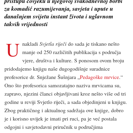
pristupu čovjeku u njegovoj svakodnevnoj borbi
za komadić razumijevanja, savjeta i upute u
današnjem svijetu instant života i uglavnom
takvih vrijednosti
U
nakladi
Svjetla riječi
do sada je tiskano nešto
manje od 250 različitih publikacija s područja
vjere, društva i kulture. S ponosom ovom broju
pridodajemo knjigu naše dugogodišnje suradnice
profesorice dr. Snježane Šušnjara „
Pedagoške mrvice
.“
Ono što profesorica samozatajno naziva mrvicama su,
zapravo, njezini članci objavljivani kroz nešto više od tri
godine u reviji Svjetlo riječi, a sada objedinjeni u knjigu.
Zbog praktičnog i aktualnog sadržaja ove knjige, dobro
je i korisno uvijek je imati pri ruci, pa je već postala
odgojni i savjetodavni priručnik u područjima