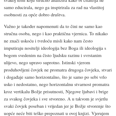
svakoj temi koju stručno analizira kako bi čitatelja ne
samo educirala, nego ga inspirirala za rad na vlastitoj
osobnosti za opće dobro društva.
Važno je također napomenuti da to čini ne samo kao
stručna osoba, nego i kao praktična vjernica. To nikako
ne znači uskoću i tvrdoću misli kako nam često
imputiraju nositelji ideologija bez Boga ili ideologija s
bogom svedenim na čisto ljudsku razinu i svrstanim
ulijevo, nego upravo suprotno. Istinski vjerom
produhovljeni čovjek ne promatra drugoga čovjeka, stvari
i događaje samo horizontalno, što je samo po sebi vrlo
usko i nedostatno, nego horizontalnu stvarnost promatra
kroz vertikalu Božje prisutnosti, Njegove ljubavi i brige
za svakog čovjeka i sve stvoreno. A u takvom je svjetlu
svaki čovjek poseban i vrijedan jer je Božje stvorenje što
uopće neće biti teško prepoznati u ovoj knjizi. Vjerujem