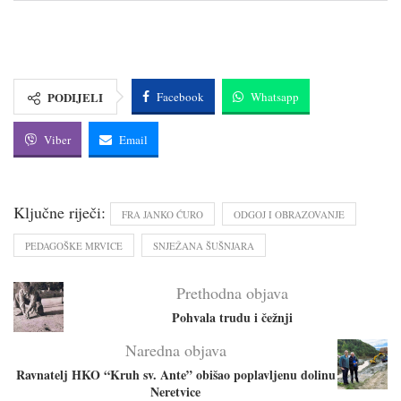
PODIJELI
Facebook
Whatsapp
Viber
Email
Ključne riječi:
FRA JANKO ĆURO
ODGOJ I OBRAZOVANJE
PEDAGOŠKE MRVICE
SNJEŽANA ŠUŠNJARA
Prethodna objava
Pohvala trudu i čežnji
Naredna objava
Ravnatelj HKO “Kruh sv. Ante” obišao poplavljenu dolinu
Neretvice