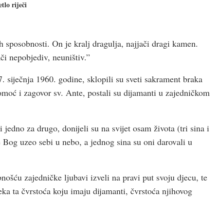
etlo riječi
 sposobnosti. On je kralj dragulja, najjači dragi kamen.
ači nepobjediv, neuništiv.”
 siječnja 1960. godine, sklopili su sveti sakrament braka
omoć i zagovor sv. Ante, postali su dijamanti u zajedničkom
jedno za drugo, donijeli su na svijet osam života (tri sina i
e Bog uzeo sebi u nebo, a jednog sina su oni darovali u
šću zajedničke ljubavi izveli na pravi put svoju djecu, te
ka ta čvrstoća koju imaju dijamanti, čvrstoća njihovog