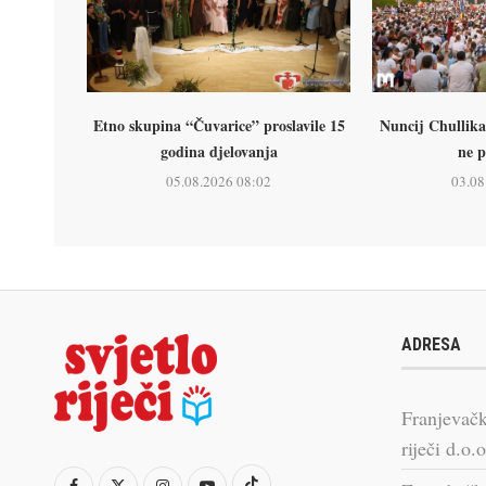
Etno skupina “Čuvarice” proslavile 15
Nuncij Chullika
godina djelovanja
ne p
05.08.2026 08:02
03.08
ADRESA
Franjevačk
riječi d.o.o