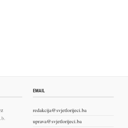
EMAIL
ez
redakcija@svjetlorijeci.ba
.b.
uprava@svjetlorijeci.ba