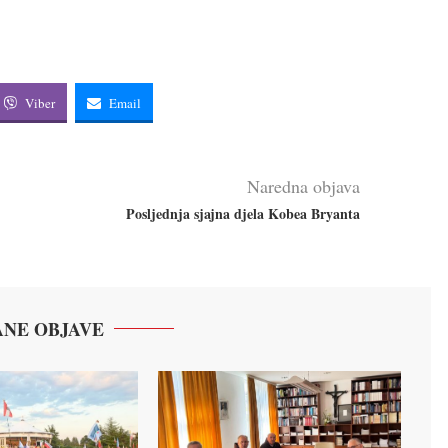
Viber
Email
Naredna objava
Posljednja sjajna djela Kobea Bryanta
NE OBJAVE