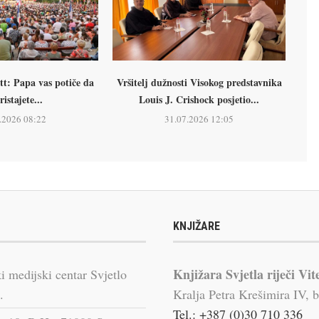
tt: Papa vas potiče da
Vršitelj dužnosti Visokog predstavnika
ristajete...
Louis J. Crishock posjetio...
.2026 08:22
31.07.2026 12:05
KNJIŽARE
Knjižara Svjetla riječi Vit
i medijski centar Svjetlo
.
Kralja Petra Krešimira IV, b
Tel.: +387 (0)30 710 336