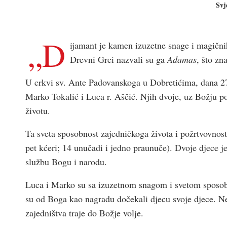
Svj
„D
ijamant je kamen izuzetne snage i magičnih
Drevni Grci nazvali su ga
Adamas
, što zn
U crkvi sv. Ante Padovanskoga u Dobretićima, dana 27.
Marko Tokalić i Luca r. Aščić. Njih dvoje, uz Božju p
životu.
Ta sveta sposobnost zajedničkoga života i požrtvovnosti 
pet kćeri; 14 unučadi i jedno praunuče). Dvoje djece j
službu Bogu i narodu.
Luca i Marko su sa izuzetnom snagom i svetom sposobno
su od Boga kao nagradu dočekali djecu svoje djece. Ne
zajedništva traje do Božje volje.