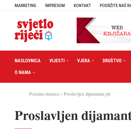
MARKETING
IMPRESUM
KONTAKT
PODRŽITE NAŠ R
NASLOVNICA
VIJESTI
VJERA
DRUŠTVO
O NAMA
Početna stranica
»
Proslavljen dijamantni pir
Proslavljen dijamant