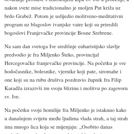
nakon svete mise tradicionalno je moljen Put križa uz
brdo Grabež. Potom je uslijedio molitveno-meditativni
program uz blagoslov ivanjske vatre koji su priredili
bogoslovi Franjevačke provincije Bosne Srebrene.
Na sam dan svetoga Ive središnje euharistijsko slavlje
predvodio je fra Miljenko Šteko, provincijal
Hercegovačke franjevačke provincije. Na početku je sve
hodočasnike, bolesnike, vjernike koji pate, siromahe i
one koji su na rubu društva pozdravio župnik fra Filip
Karadža izrazivši im svoju blizinu i molitvu po zagovoru
sv. Ive.
Na početku svoje homilije fra Miljenko je istaknuo kako
u današnjem svijetu među ljudima vlada strah, a taj strah
ima mnogo lica koja se mijenjaju: „Osobito danas