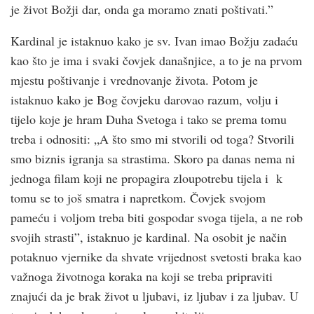
je život Božji dar, onda ga moramo znati poštivati.”
Kardinal je istaknuo kako je sv. Ivan imao Božju zadaću
kao što je ima i svaki čovjek današnjice, a to je na prvom
mjestu poštivanje i vrednovanje života. Potom je
istaknuo kako je Bog čovjeku darovao razum, volju i
tijelo koje je hram Duha Svetoga i tako se prema tomu
treba i odnositi: „A što smo mi stvorili od toga? Stvorili
smo biznis igranja sa strastima. Skoro pa danas nema ni
jednoga filam koji ne propagira zloupotrebu tijela i k
tomu se to još smatra i napretkom. Čovjek svojom
pameću i voljom treba biti gospodar svoga tijela, a ne rob
svojih strasti”, istaknuo je kardinal. Na osobit je način
potaknuo vjernike da shvate vrijednost svetosti braka kao
važnoga životnoga koraka na koji se treba pripraviti
znajući da je brak život u ljubavi, iz ljubav i za ljubav. U