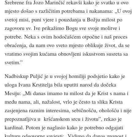
Srebrene fra Jozo Marinčić rekavši kako je svatko u ovo
mjesto došao s različitim potrebama i nakanama: „U ovoj
svetoj misi, puni vjere i pouzdanja u Božju milost po
zagovoru sv. Ive prikažimo Bogu sve svoje molitve i
potrebe. Neka s ovim hodočašćem otpočne i naš proces
obraćenja, da nam ovo sveto mjesto oblikuje život, da se
vratimo svojim kućama obnovljeni iskustvom susreta sa
svetim.”
Nadbiskup Puljić je u svojoj homiliji podsjetio kako je
uloga Ivana Krstitelja bila uputiti narod da dočeka
Mesiju: „Mi danas imamo tu milost da je Krist s nama i
među nama, ali, nažalost, vrlo je često ta slika Krista
zasjenjena raznim interesima, sebičnošću, ohološću i nije
prepoznatljiva u kršćanskom srcu i životu”, rekao je
kardinal. Potom je naglasio kako je potrebno odgajati
kulturu odgovorne savjesti: „Vidimo da danas znanost i