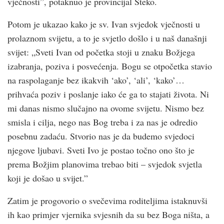
vječnosti”, potaknuo je provincijal Šteko.
Potom je ukazao kako je sv. Ivan svjedok vječnosti u
prolaznom svijetu, a to je svjetlo došlo i u naš današnji
svijet: „Sveti Ivan od početka stoji u znaku Božjega
izabranja, poziva i posvećenja. Bogu se otpočetka stavio
na raspolaganje bez ikakvih ‘ako’, ‘ali’, ‘kako’…
prihvaća poziv i poslanje iako će ga to stajati života. Ni
mi danas nismo slučajno na ovome svijetu. Nismo bez
smisla i cilja, nego nas Bog treba i za nas je odredio
posebnu zadaću. Stvorio nas je da budemo svjedoci
njegove ljubavi. Sveti Ivo je postao točno ono što je
prema Božjim planovima trebao biti – svjedok svjetla
koji je došao u svijet.”
Zatim je progovorio o svečevima roditeljima istaknuvši
ih kao primjer vjernika svjesnih da su bez Boga ništa, a