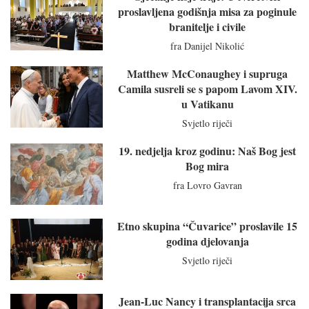
proslavljena godišnja misa za poginule
branitelje i civile
fra Danijel Nikolić
Matthew McConaughey i supruga
Camila susreli se s papom Lavom XIV.
u Vatikanu
Svjetlo riječi
19. nedjelja kroz godinu: Naš Bog jest
Bog mira
fra Lovro Gavran
Etno skupina “Čuvarice” proslavile 15
godina djelovanja
Svjetlo riječi
Jean-Luc Nancy i transplantacija srca