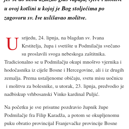
u ovoj kotlini u kojoj je Bog stoljećima po
zagovoru sv. Ive uslišavao molitve.
U
srijedu, 24. lipnja, na blagdan sv. Ivana
Krstitelja, župa i svetište u Podmilačju svečano
su proslavili svoga nebeskoga zaštitnika.
Tradicionalno se u Podmilačju okupi mnoštvo vjernika i
hodočasnika iz cijele Bosne i Hercegovine, ali i iz drugih
zemalja. Prema ustaljenome običaju, svetu misu uočnicu
i molitvu za bolesnike, u utorak, 23. lipnja, predvodio je
nadbiskup vrhbosanski Vinko kardinal Puljić.
Na početku je sve prisutne pozdravio župnik župe
Podmilačje fra Filip Karadža, a potom se okupljenomu
puku obratio provincijal Franjevačke provincije Bosne