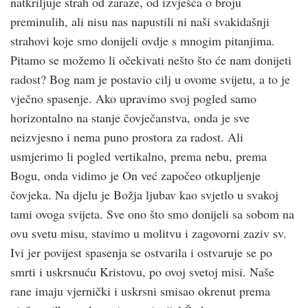
natkriljuje strah od zaraze, od izvješća o broju
preminulih, ali nisu nas napustili ni naši svakidašnji
strahovi koje smo donijeli ovdje s mnogim pitanjima.
Pitamo se možemo li očekivati nešto što će nam donijeti
radost? Bog nam je postavio cilj u ovome svijetu, a to je
vječno spasenje. Ako upravimo svoj pogled samo
horizontalno na stanje čovječanstva, onda je sve
neizvjesno i nema puno prostora za radost. Ali
usmjerimo li pogled vertikalno, prema nebu, prema
Bogu, onda vidimo je On već započeo otkupljenje
čovjeka. Na djelu je Božja ljubav kao svjetlo u svakoj
tami ovoga svijeta. Sve ono što smo donijeli sa sobom na
ovu svetu misu, stavimo u molitvu i zagovorni zaziv sv.
Ivi jer povijest spasenja se ostvarila i ostvaruje se po
smrti i uskrsnuću Kristovu, po ovoj svetoj misi. Naše
rane imaju vjernički i uskrsni smisao okrenut prema