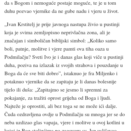
da s Bogom i nemoguće postaje moguće, te je u tom
duhu pozvao vjernike da ne gube nadu i vjeru u život.
„Ivan Krstitelj je prije javnoga nastupa živio u pustinji
koja je svima zemljopisno neprivlačna zona, ali je
značajan i simboličan biblijski simbol: „Koliko samo
boli, patnje, molitve i vjere pamti ova tiha oaza u
Podmilačju? Sveti Ivo je i danas glas koji viče u pustinji
duha, poziva na izlazak iz svojih strahova i pouzdanje u
Boga da će sve biti dobro”, istaknuo je fra Miljenko i
potaknuo vjernike da se zapitaju je li danas bolesnije
tijelo ili duša: „Zapitajmo se jesmo li spremni za
pokajanje, za tražiti oprost grijeha od Boga i ljudi.
Najteže je oprostiti, ali bez toga se ne može ići dalje.
Čuda ozdravljena ovdje u Podmilačju su mnoga jer se do
neba uzdizao glas vapaja, vjere i molitve u ovoj kotlini u
kojoj je Bog stoljećima po zagovoru sv. Ive uslišavao