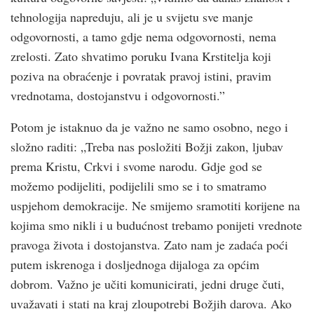
tehnologija napreduju, ali je u svijetu sve manje
odgovornosti, a tamo gdje nema odgovornosti, nema
zrelosti. Zato shvatimo poruku Ivana Krstitelja koji
poziva na obraćenje i povratak pravoj istini, pravim
vrednotama, dostojanstvu i odgovornosti.”
Potom je istaknuo da je važno ne samo osobno, nego i
složno raditi: „Treba nas posložiti Božji zakon, ljubav
prema Kristu, Crkvi i svome narodu. Gdje god se
možemo podijeliti, podijelili smo se i to smatramo
uspjehom demokracije. Ne smijemo sramotiti korijene na
kojima smo nikli i u budućnost trebamo ponijeti vrednote
pravoga života i dostojanstva. Zato nam je zadaća poći
putem iskrenoga i dosljednoga dijaloga za općim
dobrom. Važno je učiti komunicirati, jedni druge čuti,
uvažavati i stati na kraj zloupotrebi Božjih darova. Ako