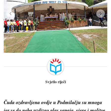
Svjetlo riječi
Čuda ozdravljena ovdje u Podmilačju su mnoga
jer se do neba uzdizao glas vapaja, vjere i molitve