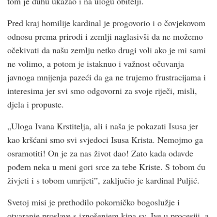
tom je duhu ukazao i na ulogu obitelji.
Pred kraj homilije kardinal je progovorio i o čovjekovom
odnosu prema prirodi i zemlji naglasivši da ne možemo
očekivati da našu zemlju netko drugi voli ako je mi sami
ne volimo, a potom je istaknuo i važnost očuvanja
javnoga mnijenja pazeći da ga ne trujemo frustracijama i
interesima jer svi smo odgovorni za svoje riječi, misli,
djela i propuste.
„Uloga Ivana Krstitelja, ali i naša je pokazati Isusa jer
kao kršćani smo svi svjedoci Isusa Krista. Nemojmo ga
osramotiti! On je za nas život dao! Zato kada odavde
pođem neka u meni gori srce za tebe Kriste. S tobom ću
živjeti i s tobom umrijeti”, zaključio je kardinal Puljić.
Svetoj misi je prethodilo pokorničko bogoslužje i
otvaranje proslave s iznošenjem kipa sv. Ive u procesiji, a