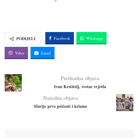
PODIJELI
Facebook
Whatsapp
Viber
Email
Prethodna objava
Ivan Krstitelj, svetac svjetla
Naredna objava
Slavlje prve pričesti i krizme