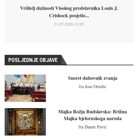
Vršitelj dužnosti Visokog predstavnika Louis J.
Crishock posjetio...
31.07.2026 12:05
POSLJEDNJE OBJAVE
Susret duhovnih zvanja
fra Joso Oršolić
Majka Božja Budslavska: Brižna
Majka bjeloruskoga naroda
fra Damir Pavić