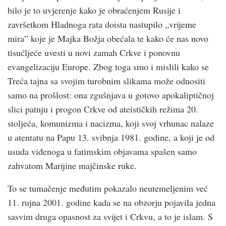
bilo je to uvjerenje kako je obraćenjem Rusije i
završetkom Hladnoga rata doista nastupilo „vrijeme
mira” koje je Majka Božja obećala te kako će nas novo
tisućljeće uvesti u novi zamah Crkve i ponovnu
evangelizaciju Europe. Zbog toga smo i mislili kako se
Treća tajna sa svojim turobnim slikama može odnositi
samo na prošlost: ona zgušnjava u gotovo apokaliptičnoj
slici patnju i progon Crkve od ateističkih režima 20.
stoljeća, komunizma i nacizma, koji svoj vrhunac nalaze
u atentatu na Papu 13. svibnja 1981. godine, a koji je od
usuda viđenoga u fatimskim objavama spašen samo
zahvatom Marijine majčinske ruke.
To se tumačenje međutim pokazalo neutemeljenim već
11. rujna 2001. godine kada se na obzorju pojavila jedna
sasvim druga opasnost za svijet i Crkvu, a to je islam. S