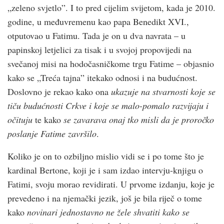
„zeleno svjetlo”. I to pred cijelim svijetom, kada je 2010.
godine, u međuvremenu kao papa Benedikt XVI.,
otputovao u Fatimu. Tada je on u dva navrata – u
papinskoj letjelici za tisak i u svojoj propovijedi na
svečanoj misi na hodočasničkome trgu Fatime – objasnio
kako se „Treća tajna” itekako odnosi i na budućnost.
Doslovno je rekao kako ona
ukazuje na stvarnosti koje se
tiču budućnosti Crkve i koje se malo-pomalo razvijaju i
očituju
te kako
se zavarava onaj tko misli da je proročko
poslanje Fatime završilo
.
Koliko je on to ozbiljno mislio vidi se i po tome što je
kardinal Bertone, koji je i sam izdao intervju-knjigu o
Fatimi, svoju morao revidirati. U prvome izdanju, koje je
prevedeno i na njemački jezik, još je bila riječ o tome
kako
novinari jednostavno ne žele shvatiti kako se