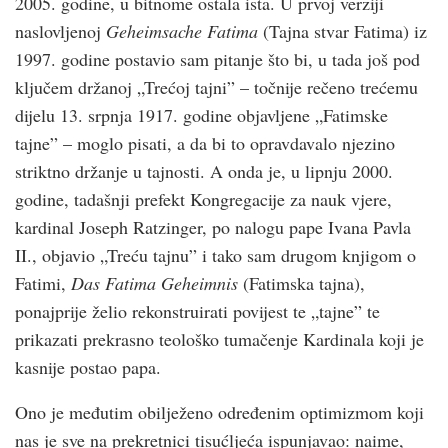
2005. godine, u bitnome ostala ista. U prvoj verziji
naslovljenoj
Geheimsache Fatima
(Tajna stvar Fatima) iz
1997. godine postavio sam pitanje što bi, u tada još pod
ključem držanoj „Trećoj tajni” – točnije rečeno trećemu
dijelu 13. srpnja 1917. godine objavljene „Fatimske
tajne” – moglo pisati, a da bi to opravdavalo njezino
striktno držanje u tajnosti. A onda je, u lipnju 2000.
godine, tadašnji prefekt Kongregacije za nauk vjere,
kardinal Joseph Ratzinger, po nalogu pape Ivana Pavla
II., objavio „Treću tajnu” i tako sam drugom knjigom o
Fatimi,
Das Fatima Geheimnis
(Fatimska tajna),
ponajprije želio rekonstruirati povijest te „tajne” te
prikazati prekrasno teološko tumačenje Kardinala koji je
kasnije postao papa.
Ono je međutim obilježeno određenim optimizmom koji
nas je sve na prekretnici tisućljeća ispunjavao: naime,