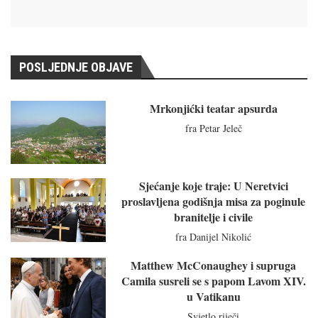
POSLJEDNJE OBJAVE
Mrkonjićki teatar apsurda
fra Petar Jeleč
Sjećanje koje traje: U Neretvici
proslavljena godišnja misa za poginule
branitelje i civile
fra Danijel Nikolić
Matthew McConaughey i supruga
Camila susreli se s papom Lavom XIV.
u Vatikanu
Svjetlo riječi