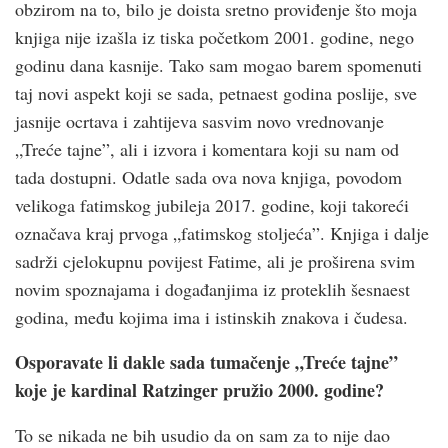
obzirom na to, bilo je doista sretno proviđenje što moja
knjiga nije izašla iz tiska početkom 2001. godine, nego
godinu dana kasnije. Tako sam mogao barem spomenuti
taj novi aspekt koji se sada, petnaest godina poslije, sve
jasnije ocrtava i zahtijeva sasvim novo vrednovanje
„Treće tajne”, ali i izvora i komentara koji su nam od
tada dostupni. Odatle sada ova nova knjiga, povodom
velikoga fatimskog jubileja 2017. godine, koji takoreći
označava kraj prvoga „fatimskog stoljeća”. Knjiga i dalje
sadrži cjelokupnu povijest Fatime, ali je proširena svim
novim spoznajama i događanjima iz proteklih šesnaest
godina, među kojima ima i istinskih znakova i čudesa.
Osporavate li dakle sada tumačenje „Treće tajne”
koje je kardinal Ratzinger pružio 2000. godine?
To se nikada ne bih usudio da on sam za to nije dao