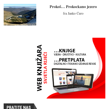
Prokoš… Prokockano jezero
fra Janko Ćuro
PRATITE NAS