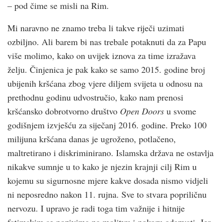
– pod čime se misli na Rim.
Mi naravno ne znamo treba li takve riječi uzimati
ozbiljno. Ali barem bi nas trebale potaknuti da za Papu
više molimo, kako on uvijek iznova za time izražava
želju. Činjenica je pak kako se samo 2015. godine broj
ubijenih kršćana zbog vjere diljem svijeta u odnosu na
prethodnu godinu udvostručio, kako nam prenosi
kršćansko dobrotvorno društvo
Open Doors
u svome
godišnjem izvješću za siječanj 2016. godine. Preko 100
milijuna kršćana danas je ugroženo, potlačeno,
maltretirano i diskriminirano. Islamska država ne ostavlja
nikakve sumnje u to kako je njezin krajnji cilj Rim u
kojemu su sigurnosne mjere kakve dosada nismo vidjeli
ni neposredno nakon 11. rujna. Sve to stvara popriličnu
nervozu. I upravo je radi toga tim važnije i hitnije