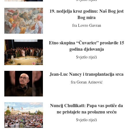
19. nedjelja kroz godinu: Naš Bog jest
Bog mira
fra Lovro Gavran
Etno skupina “Čuvarice” proslavile 15
godina djelovanja
Svjetlo riječi
Jean-Luc Nancy i transplantacija srca
fra Goran Azinović
Nuncij Chullikatt: Papa vas potiče da
ne pristajete na prolaznu sreću
Svjetlo riječi