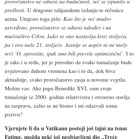
proročanstvo ne odnosi na budućnost, već se ispunilo u
prošlosti
. U drugome talijanskom izdanju te rečenice
nema. Umjesto toga piše:
Kao što je već mudro
ustvrđeno, proročanstvo se odnosi također i na
mučeništvo Crkve, kako se ono nastavlja kroz stoljeća,
pa i ovo naše 21. stoljeće. Jasnije se uopće ni ne može
reći ‘O, oprostite, ipak smo bili previše optimistični’
. I to
je tako i u redu, jer je prirodno da svako tumačenje bude
uvjetovano duhom vremena kao i to da, dok biva
aktualnije, svako proročanstvo zasja u novome svjetlu.
Molim vas: Ako papa Benedikt XVI. sam svoje
tumačenje iz 2000. godine relativizira i otvoreno stavlja
na raspravu, zašto se ne bismo i mi odazvali tomu
pozivu?
Vjerujete li da u Vatikanu postoji još tajni na temu
Fatime, možda neki još neobjavljeni dio „Treće