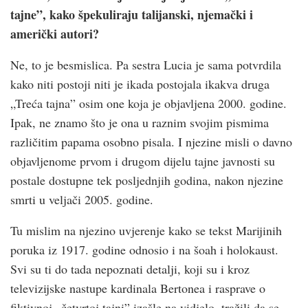
tajne”, kako špekuliraju talijanski, njemački i
američki autori?
Ne, to je besmislica. Pa sestra Lucia je sama potvrdila
kako niti postoji niti je ikada postojala ikakva druga
„Treća tajna” osim one koja je objavljena 2000. godine.
Ipak, ne znamo što je ona u raznim svojim pismima
različitim papama osobno pisala. I njezine misli o davno
objavljenome prvom i drugom dijelu tajne javnosti su
postale dostupne tek posljednjih godina, nakon njezine
smrti u veljači 2005. godine.
Tu mislim na njezino uvjerenje kako se tekst Marijinih
poruka iz 1917. godine odnosio i na šoah i holokaust.
Svi su ti do tada nepoznati detalji, koji su i kroz
televizijske nastupe kardinala Bertonea i rasprave o
fiktivnoj „četvrtoj tajni” izašle na vidjelo, tražili da se