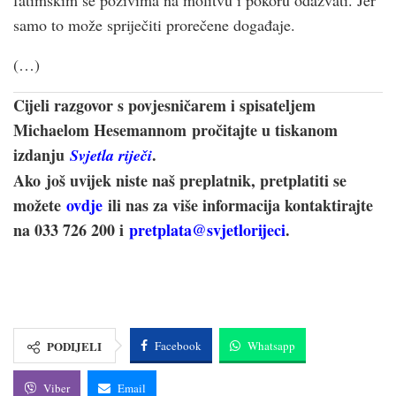
fatimskim se pozivima na molitvu i pokoru odazvati. Jer
samo to može spriječiti prorečene događaje.
(…)
Cijeli razgovor s povjesničarem i spisateljem
Michaelom Hesemannom pročitajte u tiskanom
izdanju
.
Svjetla riječi
Ako još uvijek niste naš preplatnik, pretplatiti se
možete
ovdje
ili nas za više informacija kontaktirajte
na 033 726 200 i
pretplata@svjetlorijeci
.
PODIJELI
Facebook
Whatsapp
Viber
Email