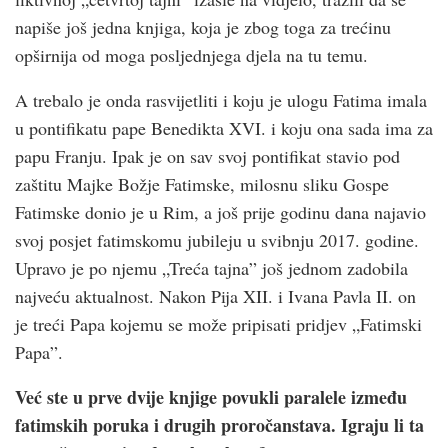
napiše još jedna knjiga, koja je zbog toga za trećinu
opširnija od moga posljednjega djela na tu temu.
A trebalo je onda rasvijetliti i koju je ulogu Fatima imala
u pontifikatu pape Benedikta XVI. i koju ona sada ima za
papu Franju. Ipak je on sav svoj pontifikat stavio pod
zaštitu Majke Božje Fatimske, milosnu sliku Gospe
Fatimske donio je u Rim, a još prije godinu dana najavio
svoj posjet fatimskomu jubileju u svibnju 2017. godine.
Upravo je po njemu „Treća tajna” još jednom zadobila
najveću aktualnost. Nakon Pija XII. i Ivana Pavla II. on
je treći Papa kojemu se može pripisati pridjev „Fatimski
Papa”.
Već ste u prve dvije knjige povukli paralele između
fatimskih poruka i drugih proročanstava. Igraju li ta