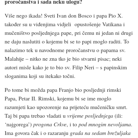
proročanstva i sada neku ulogu?
Više nego ikada! Sveti Ivan don Bosco i papa Pio X.
također su u viđenjima vidjeli opustošenje Vatikana i
mučeništvo posljednjega pape, pri čemu ni jedan ni drugi
ne daju naslutiti o kojemu bi se to papi moglo raditi. To
nalazimo tek u navodnome proročanstvu o papama sv.
Malahije – nitko ne zna tko je bio stvarni pisac; neki
autori misle kako je to bio sv. Filip Neri – s papinskim
sloganima koji su itekako točni.
Po tome bi možda papa Franjo bio posljednji rimski
Papa, Petar II. Rimski, kojemu bi se ime moglo
razumjeti kao upozorenje na prijeteću mučeničku smrt.
Taj bi papa trebao vladati u
vrijeme posljednjega
(ili:
‘najgorega’)
progona Crkve
, i to
pod mnogim nevoljama
.
Ima govora čak i o razaranju
grada na sedam brežuljaka