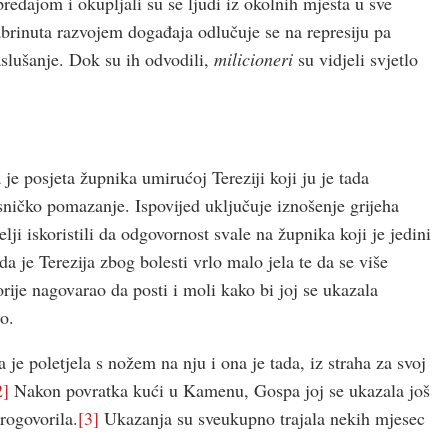
redajom i okupljali su se ljudi iz okolnih mjesta u sve
brinuta razvojem događaja odlučuje se na represiju pa
aslušanje. Dok su ih odvodili,
milicioneri
su vidjeli svjetlo
 je posjeta župnika umirućoj Tereziji koji ju je tada
sničko pomazanje. Ispovijed uključuje iznošenje grijeha
lji iskoristili da odgovornost svale na župnika koji je jedini
a je Terezija zbog bolesti vrlo malo jela te da se više
rije nagovarao da posti i moli kako bi joj se ukazala
o.
je poletjela s nožem na nju i ona je tada, iz straha za svoj
2]
Nakon povratka kući u Kamenu, Gospa joj se ukazala još
rogovorila.
[3]
Ukazanja su sveukupno trajala nekih mjesec