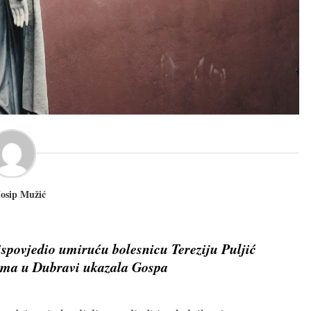
Josip Mužić
ispovjedio umiruću bolesnicu Tereziju Puljić
adama u Dubravi ukazala Gospa