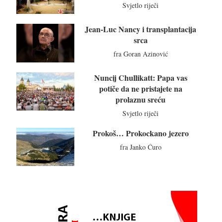
Svjetlo riječi
Jean-Luc Nancy i transplantacija
srca
fra Goran Azinović
Nuncij Chullikatt: Papa vas
potiče da ne pristajete na
prolaznu sreću
Svjetlo riječi
Prokoš… Prokockano jezero
fra Janko Ćuro