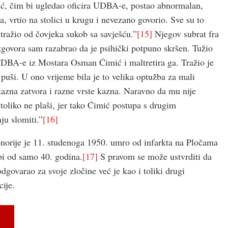
ić, čim bi ugledao oficira UDBA-e, postao abnormalan,
, vrtio na stolici u krugu i nevezano govorio. Sve su to
i tražio od čovjeka sukob sa savješću.”
[15]
Njegov subrat fra
azgovora sam razabrao da je psihički potpuno skršen. Tužio
 UDBA-e iz Mostara Osman Ćimić i maltretira ga. Tražio je
puši. U ono vrijeme bila je to velika optužba za mali
la kazna zatvora i razne vrste kazna. Naravno da mu nije
toliko ne plaši, jer tako Ćimić postupa s drugim
ju slomiti.”
[16]
onorije je 11. studenoga 1950. umro od infarkta na Pločama
bi od samo 40. godina.
[17]
S pravom se može ustvrditi da
govarao za svoje zločine već je kao i toliki drugi
ije.