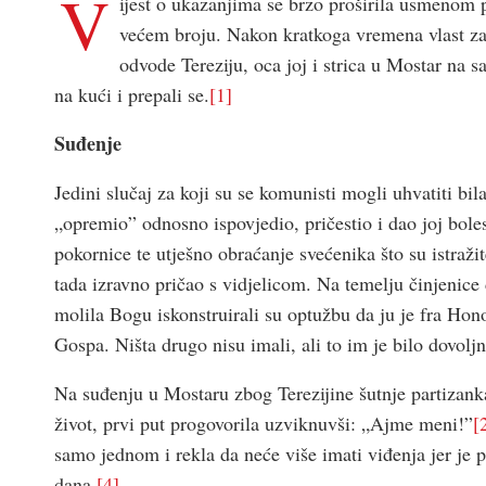
V
ijest o ukazanjima se brzo proširila usmenom p
većem broju. Nakon kratkoga vremena vlast za
odvode Tereziju, oca joj i strica u Mostar na s
na kući i prepali se.
[1]
Suđenje
Jedini slučaj za koji su se komunisti mogli uhvatiti bila
„opremio” odnosno ispovjedio, pričestio i dao joj bole
pokornice te utješno obraćanje svećenika što su istražite
tada izravno pričao s vidjelicom. Na temelju činjenice d
molila Bogu iskonstruirali su optužbu da ju je fra Hono
Gospa. Ništa drugo nisu imali, ali to im je bilo dovoljn
Na suđenju u Mostaru zbog Terezijine šutnje partizanka 
život, prvi put progovorila uzviknuvši: „Ajme meni!”
[
samo jednom i rekla da neće više imati viđenja jer je p
dana.
[4]