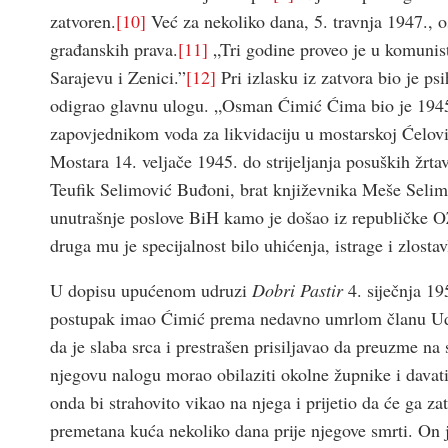
zatvoren.
[10]
Već za nekoliko dana, 5. travnja 1947., os
građanskih prava.
[11]
„Tri godine proveo je u komunist
Sarajevu i Zenici.”
[12]
Pri izlasku iz zatvora bio je ps
odigrao glavnu ulogu. „Osman Ćimić Ćima bio je 194
zapovjednikom voda za likvidaciju u mostarskoj Ćelovin
Mostara 14. veljače 1945. do strijeljanja posuških žrt
Teufik Selimović Buđoni, brat književnika Meše Selimo
unutrašnje poslove BiH kamo je došao iz republičke OZ
druga mu je specijalnost bilo uhićenja, istrage i zlostav
U dopisu upućenom udruzi
Dobri Pastir
4. siječnja 19
postupak imao Ćimić prema nedavno umrlom članu Udruž
da je slaba srca i prestrašen prisiljavao da preuzme na
njegovu nalogu morao obilaziti okolne župnike i davati 
onda bi strahovito vikao na njega i prijetio da će ga za
premetana kuća nekoliko dana prije njegove smrti. On je