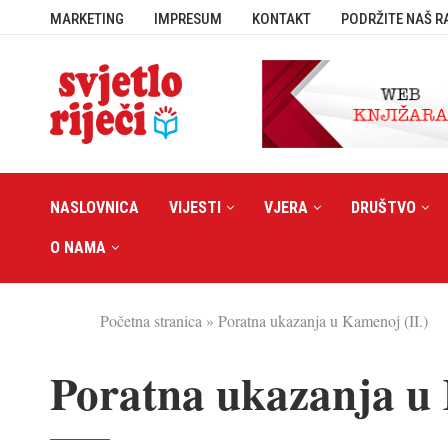
MARKETING
IMPRESUM
KONTAKT
PODRŽITE NAŠ R
NASLOVNICA
VIJESTI
VJERA
DRUŠTVO
O NAMA
Početna stranica
»
Poratna ukazanja u Kamenoj (II.)
Poratna ukazanja u 