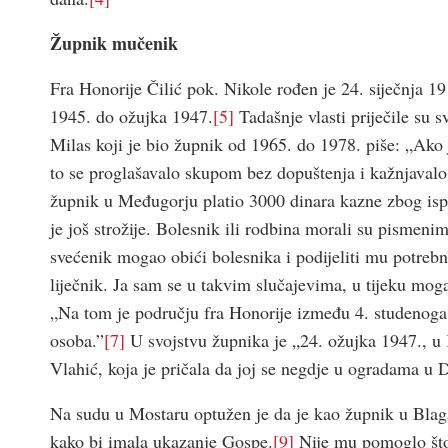
Župnik mučenik
Fra Honorije Čilić pok. Nikole rođen je 24. siječnja 1
1945. do ožujka 1947.
[5]
Tadašnje vlasti priječile su 
Milas koji je bio župnik od 1965. do 1978. piše: „Ako 
to se proglašavalo skupom bez dopuštenja i kažnjavalo 
župnik u Međugorju platio 3000 dinara kazne zbog ispov
je još strožije. Bolesnik ili rodbina morali su pismeni
svećenik mogao obići bolesnika i podijeliti mu potrebn
liječnik. Ja sam se u takvim slučajevima, u tijeku mog
„Na tom je području fra Honorije između 4. studenoga 
osoba.”
[7]
U svojstvu župnika je „24. ožujka 1947., u
Vlahić, koja je pričala da joj se negdje u ogradama u
Na sudu u Mostaru optužen je da je kao župnik u Blagaj
kako bi imala ukazanje Gospe.
[9]
Nije mu pomoglo što 