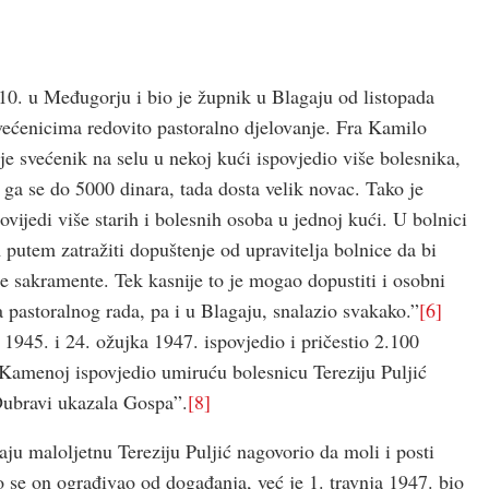
910. u Međugorju i bio je župnik u Blagaju od listopada
svećenicima redovito pastoralno djelovanje. Fra Kamilo
je svećenik na selu u nekoj kući ispovjedio više bolesnika,
ga se do 5000 dinara, tada dosta velik novac. Tako je
ijedi više starih i bolesnih osoba u jednoj kući. U bolnici
m putem zatražiti dopuštenje od upravitelja bolnice da bi
e sakramente. Tek kasnije to je mogao dopustiti i osobni
a pastoralnog rada, pa i u Blagaju, snalazio svakako.”
[6]
1945. i 24. ožujka 1947. ispovjedio i pričestio 2.100
 Kamenoj ispovjedio umiruću bolesnicu Tereziju Puljić
 Dubravi ukazala Gospa”.
[8]
u maloljetnu Tereziju Puljić nagovorio da moli i posti
se on ograđivao od događanja, već je 1. travnja 1947. bio