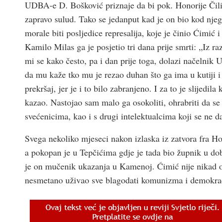
UDBA-e D. Bošković priznaje da bi pok. Honorije Čil
zapravo sulud. Tako se jedanput kad je on bio kod njega
morale biti posljedice represalija, koje je činio Ćimić 
Kamilo Milas ga je posjetio tri dana prije smrti: „Iz r
mi se kako često, pa i dan prije toga, dolazi načelnik
da mu kaže tko mu je rezao duhan što ga ima u kutiji i 
prekršaj, jer je i to bilo zabranjeno. I za to je slijedi
kazao. Nastojao sam malo ga osokoliti, ohrabriti da se 
svećenicima, kao i s drugi intelektualcima koji se ne da
Svega nekoliko mjeseci nakon izlaska iz zatvora fra H
a pokopan je u Tepčićima gdje je tada bio župnik u do
je on mučenik ukazanja u Kamenoj. Ćimić nije nikad od
nesmetano uživao sve blagodati komunizma i demokrac