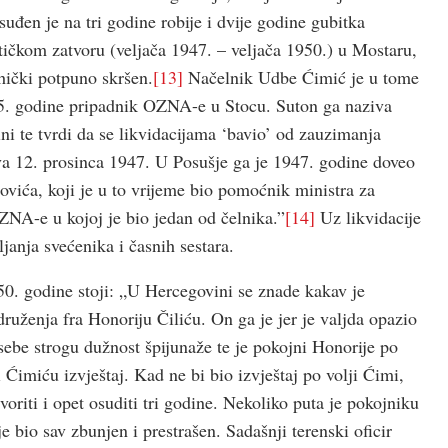
uđen je na tri godine robije i dvije godine gubitka
ičkom zatvoru (veljača 1947. – veljača 1950.) u Mostaru,
ihički potpuno skršen.
[13]
Načelnik Udbe Ćimić je u tome
5. godine pripadnik OZNA-e u Stocu. Suton ga naziva
i te tvrdi da se likvidacijama ‘bavio’ od zauzimanja
ava 12. prosinca 1947. U Posušje ga je 1947. godine doveo
vića, koji je u to vrijeme bio pomoćnik ministra za
NA-e u kojoj je bio jedan od čelnika.”
[14]
Uz likvidacije
ljanja svećenika i časnih sestara.
50. godine stoji: „U Hercegovini se znade kakav je
enja fra Honoriju Čiliću. On ga je jer je valjda opazio
 sebe strogu dužnost špijunaže te je pokojni Honorije po
Ćimiću izvještaj. Kad ne bi bio izvještaj po volji Ćimi,
tvoriti i opet osuditi tri godine. Nekoliko puta je pokojniku
 bio sav zbunjen i prestrašen. Sadašnji terenski oficir