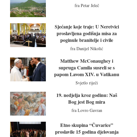
fra Petar Jeleč
Sjećanje koje traje: U Neretvici
proslavljena godišnja misa za
poginule branitelje i civile
fra Danijel Nikolić
Matthew McConaughey i
supruga Camila susreli se s
papom Lavom XIV. u Vatikanu
Svjetlo riječi
19. nedjelja kroz godinu: Naš
Bog jest Bog mira
fra Lovro Gavran
Etno skupina “Čuvarice”
proslavile 15 godina djelovanja