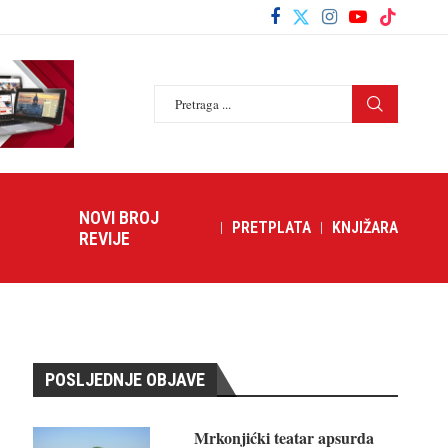
NOVI BROJ
PRETPLATA
KNJIŽARA
REVIJE
POSLJEDNJE OBJAVE
Mrkonjićki teatar apsurda